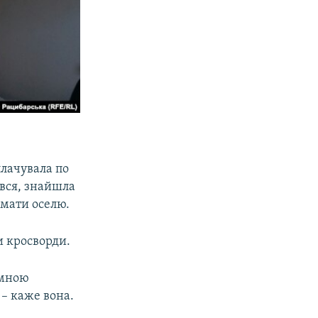
плачувала по
ився, знайшла
ймати оселю.
и кросворди.
 мною
 – каже вона.