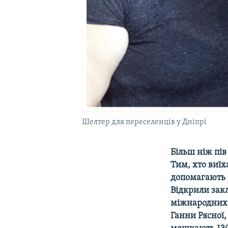
Шелтер для переселенців у Дніпрі
Більш ніж пів
Тим, хто виїха
допомагають 
Відкрили закл
міжнародних 
Ганни Рясної,