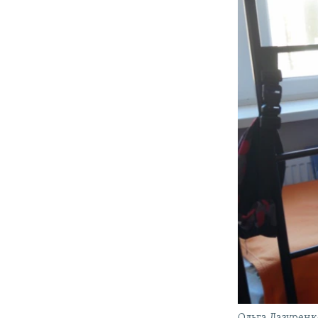
Ольга Лазуренк