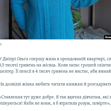
о
У Дніпрі Ольга спершу жила в орендованій квартирі, с
3,5 тисячі гривень на місяць. Коли запас грошей скінч
шелтер. Її пенсії в 4 тисяч гривень не вистає, аби вина
На дозвіллі жінка любить читати книжки й розгадуват
«Ставлення тут дуже добре. Я так вдячна дівчатам, які
опікуються! Якби не вони, я б втратила розум, повірте»,