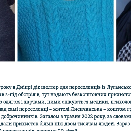
 року в Дніпрі діє шелтер для переселенців із Луганської
в з-під обстріл
ів,
тут надають безкоштовних прихисто
з одягом і харчами, ними опікуються медики, психоло
ад самі переселенці – жителі Лисичанська – коштом г
доброчинників. Загалом з травня 2022 року, за словам
 дали прихисток більш ніж двом тисячам людей. Зараз 