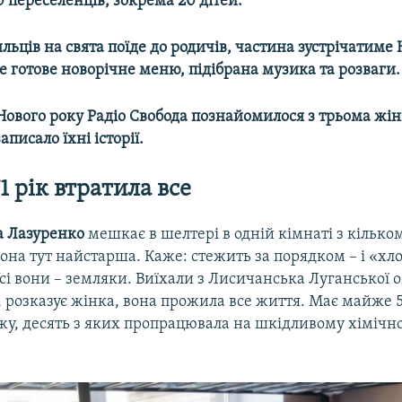
 переселенців, зокрема 20 дітей.
ьців на свята поїде до родичів, частина зустрічатиме 
е готове новорічне меню, підібрана музика та розваги.
Нового року Радіо Свобода познайомилося з трьома жі
писало їхні історії.
71 рік втратила все
а Лазуренко
мешкає в шелтері в одній кімнаті з кілько
она тут найстарша. Каже: стежить за порядком – і «хлоп
сі вони – земляки. Виїхали з Лисичанська Луганської о
, розказує жінка, вона прожила все життя. Має майже 
ажу, десять з яких пропрацювала на шкідливому хімічн