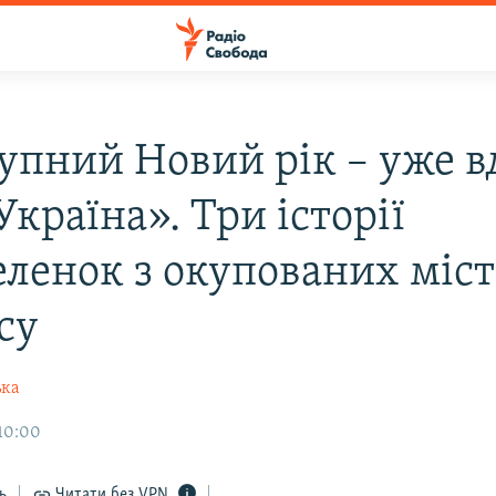
упний Новий рік – уже вд
Україна». Три історії
еленок з окупованих міст
су
ька
 10:00
ь
Читати без VPN