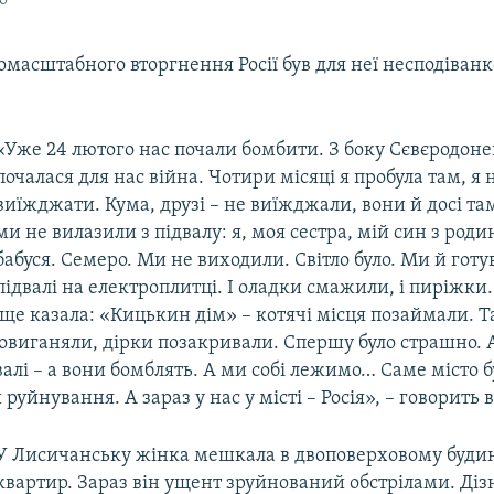
масштабного вторгнення Росії був для неї несподіванк
«Уже 24 лютого нас почали бомбити. З боку Сєвєродоне
почалася для нас війна. Чотири місяці я пробула там, я 
виїжджати. Кума, друзі – не виїжджали, вони й досі там
ми не вилазили з підвалу: я, моя сестра, мій син з роди
бабуся. Семеро. Ми не виходили. Світло було. Ми й гот
підвалі на електроплитці. І оладки смажили, і пиріжки.
ще казала: «Кицькин дім» – котячі місця позаймали. 
овиганяли, дірки позакривали. Спершу було страшно. А
алі – а вони бомблять. А ми собі лежимо… Саме місто б
руйнування. А зараз у нас у місті – Росія», – говорить 
У Лисичанську жінка мешкала в двоповерховому будин
квартир. Зараз він ущент зруйнований обстрілами. Діз