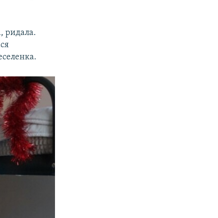
, ридала.
ася
реселенка.