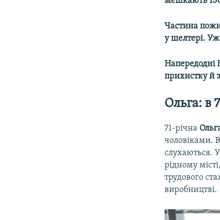
мешкають 130
Частина пожил
у шелтері. Уж
Напередодні 
прихистку й за
Ольга: в 
71-річна
Ольг
чоловіками. В
слухаються. У
рідному місті
трудового ст
виробництві.