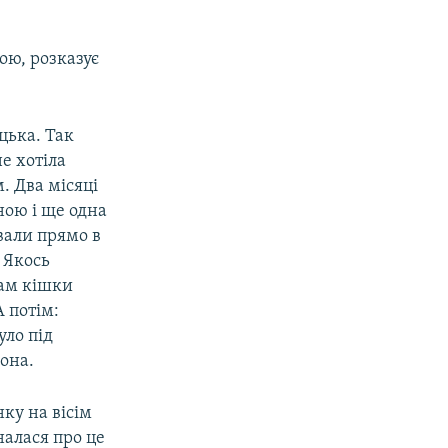
ою, розказує
цька. Так
не хотіла
. Два місяці
ною і ще одна
ували прямо в
 Якось
Там кішки
 потім:
уло під
вона.
ку на вісім
налася про це