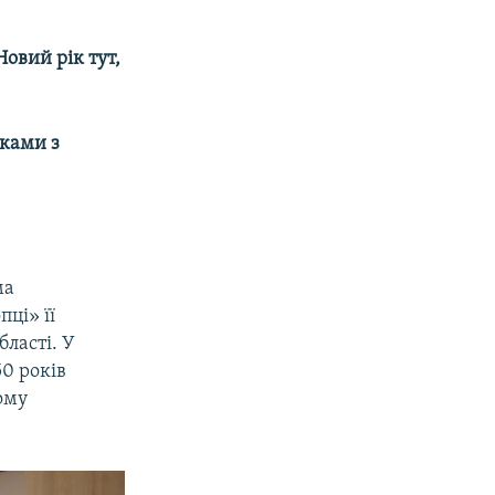
Новий рік тут,
нками з
ма
ці» її
бласті. У
50 років
ому