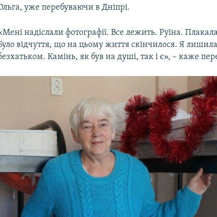
Ольга, уже перебуваючи в Дніпрі.
«Мені надіслали фотографії. Все лежить. Руїна. Плакала
Було відчуття, що на цьому життя скінчилося. Я лишил
безхатьком. Камінь, як був на душі, так і є», – каже пе