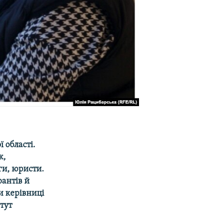
 області.
к,
ги, юристи.
рантів й
и керівниці
тут