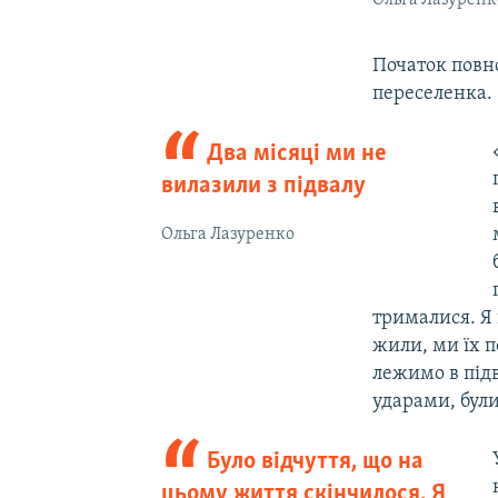
Початок повно
переселенка.
Два місяці ми не
вилазили з підвалу
Ольга Лазуренко
трималися. Я 
жили, ми їх п
лежимо в підв
ударами, були 
Було відчуття, що на
цьому життя скінчилося. Я