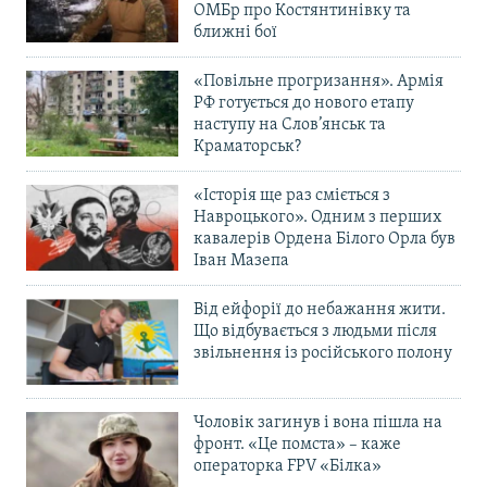
ОМБр про Костянтинівку та
ближні бої
«Повільне прогризання». Армія
РФ готується до нового етапу
наступу на Слов’янськ та
Краматорськ?
«Історія ще раз сміється з
Навроцького». Одним з перших
кавалерів Ордена Білого Орла був
Іван Мазепа
Від ейфорії до небажання жити.
Що відбувається з людьми після
звільнення із російського полону
Чоловік загинув і вона пішла на
фронт. «Це помста» – каже
операторка FPV «Білка»