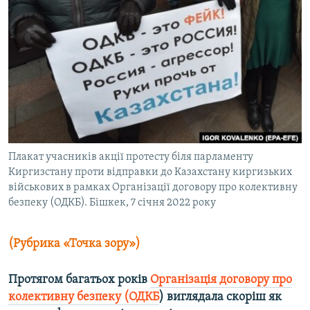
КИТАЙ.ВИКЛИКИ
МУЛЬТИМЕДІА
ФОТО
СПЕЦПРОЄКТИ
ПОДКАСТИ
КРИМ РЕАЛІЇ
Плакат учасників акції протесту біля парламенту
РУС
Киргизстану проти відправки до Казахстану киргизьких
військових в рамках Організації договору про колективну
УКР
безпеку (ОДКБ). Бішкек, 7 січня 2022 року
КТАТ
(Рубрика «Точка зору»)
ДОЛУЧАЙСЯ!
Протягом багатьох років
Організація договору про
колективну безпеку (ОДКБ
) виглядала скоріш як