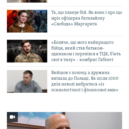
Та, що планує бій. Як воює і про що
мріє офіцерка батальйону
«Свобода» Маргарита
«Боляче, що мого найкращого
бійця, який став батьком-
одинаком і перевівся в ТЦК, б’ють
свої в тилу» – комбриг Габінет
Вийшов з полону, а дружина
виїхала до Польщі. Як після 1000
днів неволі вибратися «із
психологічної і фінансової ями»