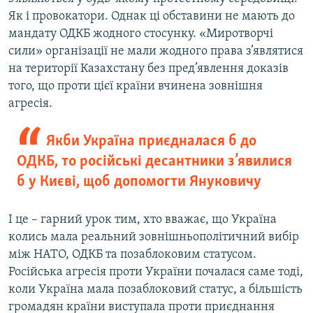
Як і провокатори. Однак ці обставини не мають до
мандату ОДКБ жодного стосунку. «Миротворчі
сили» організації не мали жодного права з’являтися
на території Казахстану без пред’явлення доказів
того, що проти цієї країни вчинена зовнішня
агресія.
Якби Україна приєдналася б до
ОДКБ, то російські десантники з’явилися
б у Києві, щоб допомогти Януковичу
І це – гарний урок тим, хто вважає, що Україна
колись мала реальний зовнішньополітичний вибір
між НАТО, ОДКБ та позаблоковим статусом.
Російська агресія проти України почалася саме тоді,
коли Україна мала позаблоковий статус, а більшість
громадян країни виступала проти приєднання