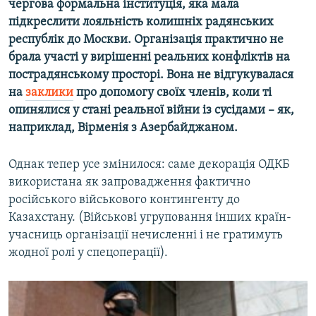
чергова формальна інституція, яка мала
підкреслити лояльність колишніх радянських
Усі сайти RFE/RL
республік до Москви. Організація практично не
брала участі у вирішенні реальних конфліктів на
пострадянському просторі. Вона не відгукувалася
на
заклики
про допомогу своїх членів, коли ті
опинялися у стані реальної війни із сусідами – як,
наприклад, Вірменія з Азербайджаном.
Однак тепер усе змінилося: саме декорація ОДКБ
використана як запровадження фактично
російського військового контингенту до
Казахстану. (Військові угруповання інших країн-
учасниць організації нечисленні і не гратимуть
жодної ролі у спецоперації).