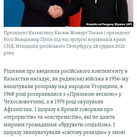
Президент Казахстану Касим-Жомарт Токаєв і президент
Росії Володимир Путін під час зустрічі керівників країн
СНД. Неподалік російського Петербургу, 28 грудня 2021
року
Рішення про введення російського контингенту в
Казахстан нагадує, як радянські війська в 1956-му
влаштували розправу над народом Угорщини, в
1968 році розправилися з «Празькою весною» у
Чехословаччині, а в 1979 році окупували
Афганістан. І щоразу в Кремлі говорили про
«терористів» та «екстремістів», які не дають
мирним громадянам «будувати соціалізм». І
щоразу звинувачували «світову реакцію» у змові