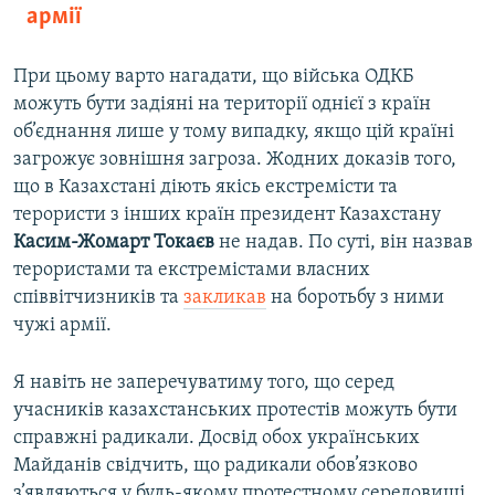
армії
При цьому варто нагадати, що війська ОДКБ
можуть бути задіяні на території однієї з країн
об’єднання лише у тому випадку, якщо цій країні
загрожує зовнішня загроза. Жодних доказів того,
що в Казахстані діють якісь екстремісти та
терористи з інших країн президент Казахстану
Касим-Жомарт
Токаєв
не надав. По суті, він назвав
терористами та екстремістами власних
співвітчизників та
закликав
на боротьбу з ними
чужі армії.
Я навіть не заперечуватиму того, що серед
учасників казахстанських протестів можуть бути
справжні радикали. Досвід обох українських
Майданів свідчить, що радикали обов’язково
з’являються у будь-якому протестному середовищі.