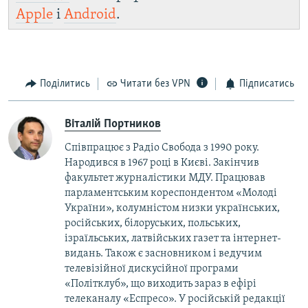
Apple
і
Android
.
Поділитись
Читати без VPN
Підписатись
Віталій Портников
Співпрацює з Радіо Свобода з 1990 року.
Народився в 1967 році в Києві. Закінчив
факультет журналістики МДУ. Працював
парламентським кореспондентом «Молоді
України», колумністом низки українських,
російських, білоруських, польських,
ізраїльських, латвійських газет та інтернет-
видань. Також є засновником і ведучим
телевізійної дискусійної програми
«Політклуб», що виходить зараз в ефірі
телеканалу «Еспресо». У російській редакції