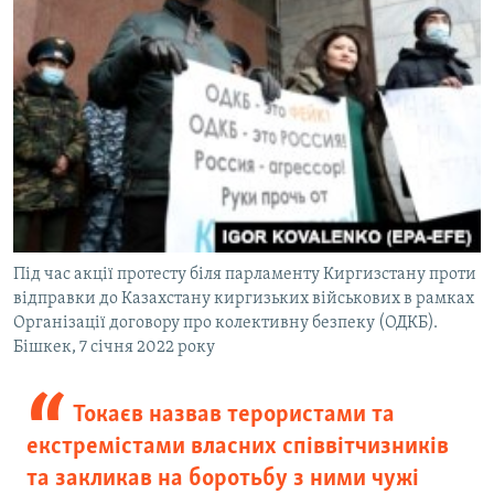
Під час акції протесту біля парламенту Киргизстану проти
відправки до Казахстану киргизьких військових в рамках
Організації договору про колективну безпеку (ОДКБ).
Бішкек, 7 січня 2022 року
Токаєв назвав терористами та
екстремістами власних співвітчизників
та закликав на боротьбу з ними чужі