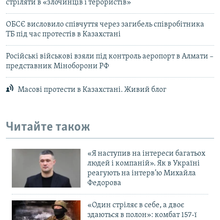
стріляти в «злочинців і терористів»
ОБСЄ висловило співчуття через загибель співробітника
ТБ під час протестів в Казахстані
Російські військові взяли під контроль аеропорт в Алмати –
представник Міноборони РФ
Масові протести в Казахстані. Живий блог
Читайте також
«Я наступив на інтереси багатьох
людей і компаній». Як в Україні
реагують на інтерв’ю Михайла
Федорова
«Один стріляє в себе, а двоє
здаються в полон»: комбат 157-ї