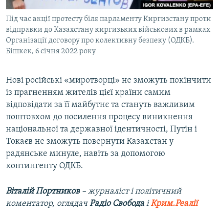
Під час акції протесту біля парламенту Киргизстану проти
відправки до Казахстану киргизьких військових в рамках
Організації договору про колективну безпеку (ОДКБ).
Бішкек, 6 січня 2022 року
Нові російські «миротворці» не зможуть покінчити
із прагненням жителів цієї країни самим
відповідати за її майбутнє та стануть важливим
поштовхом до посилення процесу виникнення
національної та державної ідентичності, Путін і
Токаєв не зможуть повернути Казахстан у
радянське минуле, навіть за допомогою
контингенту ОДКБ.
Віталій Портников
– журналіст і політичний
коментатор, оглядач
Радіо Свобода
і
Крим.Реалії