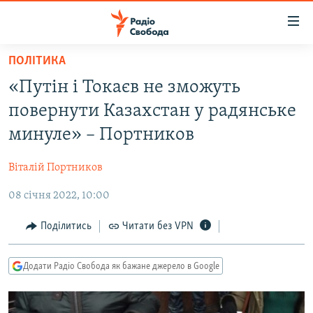
Доступність
посилання
Перейти
ПОЛІТИКА
до
РАДІО СВОБОДА – 70 РОКІВ
«Путін і Токаєв не зможуть
основного
ВСЕ ЗА ДОБУ
матеріалу
повернути Казахстан у радянське
СТАТТІ
Перейти
минуле» – Портников
до
ВІЙНА
ПОЛІТИКА
основної
Віталій Портников
РОСІЙСЬКА «ФІЛЬТРАЦІЯ»
ЕКОНОМІКА
навігації
Перейти
08 січня 2022, 10:00
ДОНБАС.РЕАЛІЇ
СУСПІЛЬСТВО
до
КРИМ.РЕАЛІЇ
КУЛЬТУРА
Поділитись
Читати без VPN
пошуку
ТИ ЯК?
СПОРТ
Додати Радіо Свобода як бажане джерело в Google
СХЕМИ
УКРАЇНА
ПРИАЗОВ’Я
СВІТ