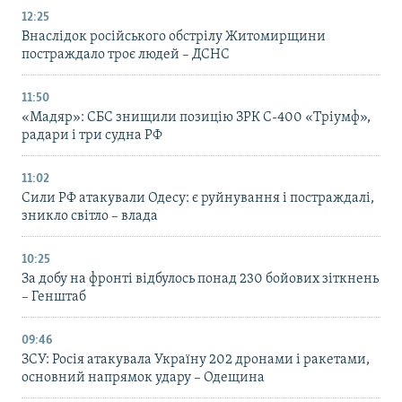
12:25
Внаслідок російського обстрілу Житомирщини
постраждало троє людей – ДСНС
11:50
«Мадяр»: СБС знищили позицію ЗРК С-400 «Тріумф»,
радари і три судна РФ
11:02
Сили РФ атакували Одесу: є руйнування і постраждалі,
зникло світло – влада
10:25
За добу на фронті відбулось понад 230 бойових зіткнень
– Генштаб
09:46
ЗСУ: Росія атакувала Україну 202 дронами і ракетами,
основний напрямок удару – Одещина