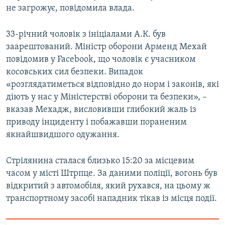
не загрожує, повідомила влада.
Усі сайти RFE/RL
33-річний чоловік з ініціалами А.К. був
заарештований. Міністр оборони Арменд Мехай
повідомив у Facebook, що чоловік є учасником
косовських сил безпеки. Випадок
«розглядатиметься відповідно до норм і законів, які
діють у нас у Міністерстві оборони та безпеки», –
вказав Мехадж, висловивши глибокий жаль із
приводу інциденту і побажавши пораненим
якнайшвидшого одужання.
Стрілянина сталася близько 15:20 за місцевим
часом у місті Штрпце. За даними поліції, вогонь був
відкритий з автомобіля, який рухався, на цьому ж
транспортному засобі нападник тікав із місця події.