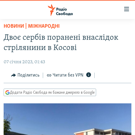
Доступність
посилання
Перейти
НОВИНИ | МІЖНАРОДНІ
до
РАДІО СВОБОДА – 70 РОКІВ
Двоє сербів поранені внаслідок
основного
ВСЕ ЗА ДОБУ
матеріалу
стрілянини в Косові
СТАТТІ
Перейти
до
07 січня 2023, 01:43
ВІЙНА
ПОЛІТИКА
основної
РОСІЙСЬКА «ФІЛЬТРАЦІЯ»
Поділитись
Читати без VPN
ЕКОНОМІКА
навігації
Перейти
ДОНБАС.РЕАЛІЇ
СУСПІЛЬСТВО
до
Додати Радіо Свобода як бажане джерело в Google
КРИМ.РЕАЛІЇ
КУЛЬТУРА
пошуку
ТИ ЯК?
СПОРТ
СХЕМИ
УКРАЇНА
КИТАЙ.ВИКЛИКИ
СВІТ