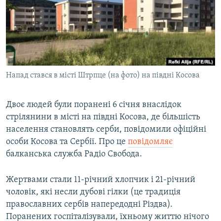
МУЛЬТИМЕДІА
ФОТО
СПЕЦПРОЄКТИ
ПОДКАСТИ
Напад стався в місті Штрпце (на фото) на півдні Косова
КРИМ РЕАЛІЇ
РУС
Двоє людей були поранені 6 січня внаслідок
стрілянини в місті на півдні Косова, де більшість
УКР
населення становлять серби, повідомили офіційні
КТАТ
особи Косова та Сербії. Про це
повідомляє
балканська служба Радіо Свобода.
ДОЛУЧАЙСЯ!
Жертвами стали 11-річний хлопчик і 21-річний
чоловік, які несли дубові гілки (це традиція
православних сербів напередодні Різдва).
Поранених госпіталізували, їхньому життю нічого