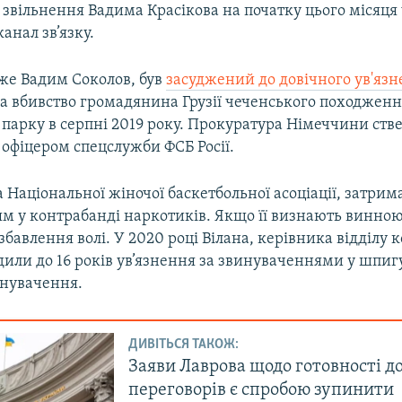
звільнення Вадима Красікова на початку цього місяця
анал зв’язку.
 же Вадим Соколов, був
засуджений до довічного ув'язн
за вбивство громадянина Грузії чеченського походженн
 парку в серпні 2019 року. Прокуратура Німеччини ств
 офіцером спецслужби ФСБ Росії.
а Національної жіночої баскетбольної асоціації, затрим
м у контрабанді наркотиків. Якщо її визнають винною,
озбавлення волі. У 2020 році Вілана, керівника відділу
дили до 16 років ув’язнення за звинуваченнями у шпигу
инувачення.
ДИВІТЬСЯ ТАКОЖ:
Заяви Лаврова щодо готовності д
переговорів є спробою зупинити