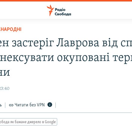
ЖНАРОДНІ
н застеріг Лаврова від с
анексувати окуповані тер
ни
23:40
ь
Читати без VPN
обода як бажане джерело в Google