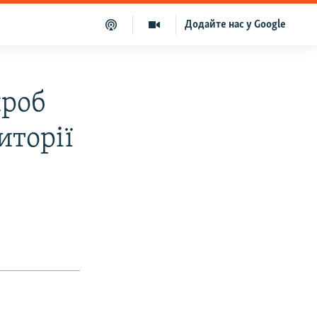
Додайте нас у Google
проб
иторії