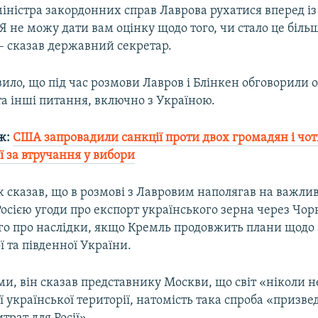
іністра закордонних справ Лаврова рухатися вперед із
Я не можу дати вам оцінку щодо того, чи стало це біл
– сказав державний секретар.
вило, що під час розмови Лавров і Блінкен обговорили 
а інші питання, включно з Україною.
ж:
США запровадили санкції проти двох громадян і чо
ї за втручання у вибори
 сказав, що в розмові з Лавровим наполягав на важлив
сією угоди про експорт українського зерна через Чорн
го про наслідки, якщо Кремль продовжить плани щодо 
ї та південної України.
ми, він сказав представнику Москви, що світ «ніколи н
ї української території, натомість така спроба «призв