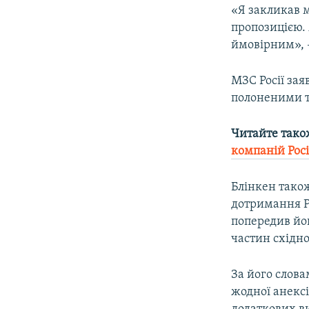
«Я закликав м
пропозицією. 
ймовірним», 
МЗС Росії зая
полоненими т
Читайте тако
компаній Росі
Блінкен також
дотримання Ро
попередив йо
частин східно
За його слова
жодної анексі