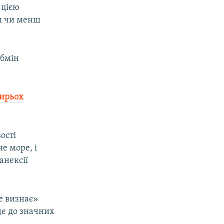
 цією
ьш чи менш
обмін
тирьох
ості
е море, і
анексії
е визнає»
еде до значних