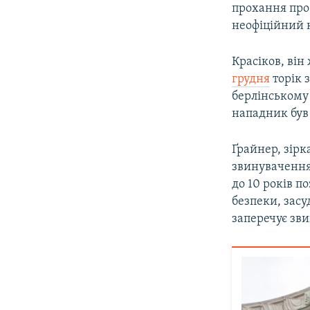
прохання про 
неофіційний к
Красіков, він
грудня
торік 
берлінському
нападник був
Ґрайнер, зірк
звинувачення
до 10 років п
безпеки, засу
заперечує зв