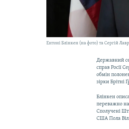
Ентоні Блінкен (на фото) та Сергій Ла
Державний се
справ Росії С
обмін полоне
зірки Брітні 
Блінкен описа
переважно на
Сполучені Шт
США Пола Віл