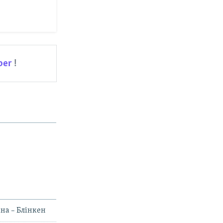
ber
!
ана – Блінкен