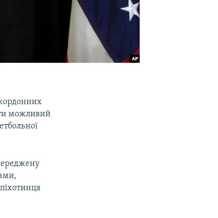
акордонних
ти можливий
етбольної
осереджену
ами,
 піхотинця