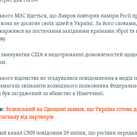
трат для Росії».
ського МЗС йдеться, що Лавров повторив наміри Росії 
 вона не досягне своїх цілей в Україні. За його словами
каржився на постачання західними країнами зброї та 
ву.
 звинуватив США в недотриманні домовленостей щодо
ни.
ського відомства не згадувалися повідомлення в медіа п
 вимагала звільнити колишнього полковника Федеральн
 був засуджений за вбивство в Німеччині.
ж:
Зеленський на Одещині заявив, що Україна готова д
 сигналу від партнерів
й канал CNN повідомив 29 липня, що росіяни переда