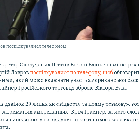
вров поспілкувалися телефоном
кретар Сполучених Штатів Ентоні Блінкен і міністр з
ергій Лавров
поспілкувалися по телефону, щоб
обговори
ними, який може включати участь американської баск
Ґрайнер і російського торговця зброєю Віктора Бута.
в дзвінок 29 липня як «відверту та пряму розмову», з
 затриманих американцях. Крім Ґрайнер, за його слов
ати наполягають на звільненні колишнього морського
ана.