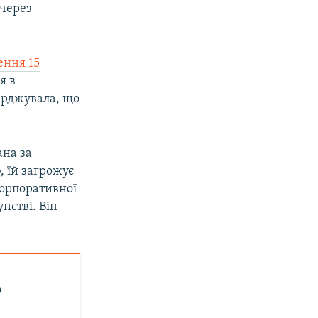
 через
ення 15
я в
ерджувала, що
ана за
 їй загрожує
 корпоративної
нстві. Він
о