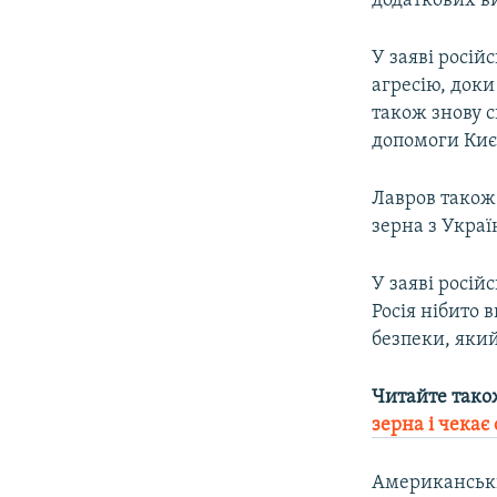
додаткових ви
У заяві росій
агресію, доки
також знову с
допомоги Киє
Лавров також
зерна з Украї
У заяві росій
Росія нібито
безпеки, який
Читайте тако
зерна і чекає
Американськи