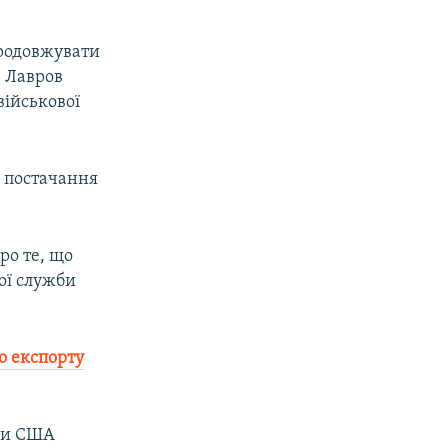
продовжувати
, Лавров
військової
 постачання
ро те, що
ої служби
о експорту
ли США