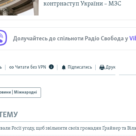
контрнаступ України – МЗС
Долучайтесь до спільноти Радіо Свобода у
Vi
ь
Читати без VPN
Підписатись
Друк
овини | Міжнародні
 ТЕМУ
ли Росії угоду, щоб звільнити своїх громадян Ґрайнер та Віл