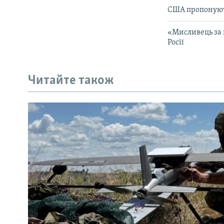
США пропонують
«Мисливець за 
Росії
Читайте також