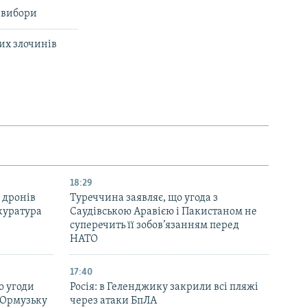
у вибори
их злочинів
18:29
 дронів
Туреччина заявляє, що угода з
куратура
Саудівською Аравією і Пакистаном не
суперечить її зобов’язанням перед
НАТО
17:40
о угоди
Росія: в Геленджику закрили всі пляжі
 Ормузьку
через атаки БпЛА