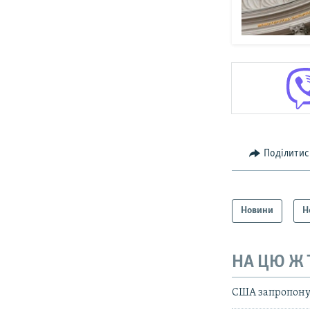
Поділитис
Новини
Н
НА ЦЮ Ж
США запропонува