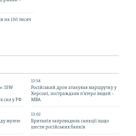
 держави –
в на 130 тисяч
13:54
»: ISW
Російський дрон атакував маршрутку у
Херсоні, постраждали п’ятеро людей –
х сил у РФ
МВА
13:02
аду музею
Британія запровадила санкції щодо
шести російських банків