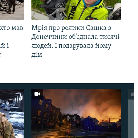
 хто мав
Мрія про ролики Сашка з
Донеччини об’єднала тисячі
й і
людей. І подарувала йому
є
дім