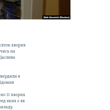
о
есяток хворих
ючись на
«Щаслива
твердили в
відомив
но 11 хворих
ред яких є як
акладу.