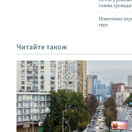
COVID у ромськ
голова громади
Німеччина пере
євро
Читайте також