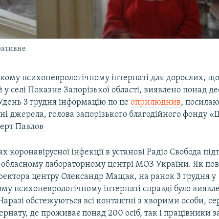
ративне
кому психоневрологічному інтернаті для дорослих, щ
у селі Показне Запорізької області, виявлено понад д
Удень 3 грудня інформацію по це
оприлюднив
, посила
ні джерела, голова запорізького благодійного фонду 
ерт Павлов
ах коронавірусної інфекції в установі Радіо Свобода під
 обласному лабораторному центрі МОЗ України. Як по
ректора центру Олександр Мащак, на ранок 3 грудня у
му психоневрологічному інтернаті справді було виявле
Наразі обстежуються всі контактні з хворими особи, се
ернату, де проживає понад 200 осіб, так і працівники з