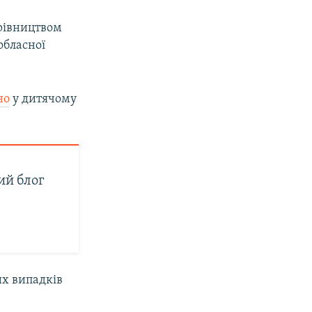
ерівництвом
обласної
но
у дитячому
вий блог
их випадків