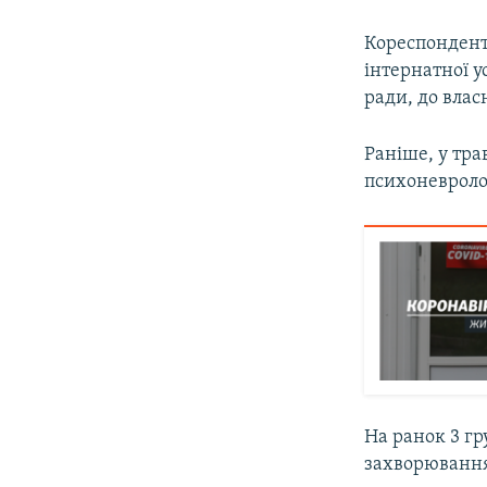
Кореспондент 
інтернатної у
ради, до влас
Раніше, у тр
психоневроло
На ранок 3 гр
захворювання 