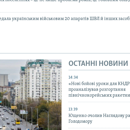
их поселеннях – це не лише проблема ромів, це головний біль
дала українським військовим 20 апаратів ШВЛ й інших засобі
ОСТАННІ НОВИНИ
14:34
«Нові бойові уроки для КНДР
проаналізував розгортання
північнокорейських ракетни
13:39
Ющенко очолив Наглядову р
Голодомору