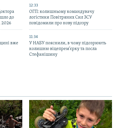
12:33
Доктора
ОГП: колишньому командувачу
йшло до
логістики Повітряних Сил ЗСУ
d 2026
повідомили про нову підозру
11:34
щині вже
У НАБУ пояснили, в чому підозрюють
і
колишню віцепрем’єрку та посла
Стефанішину