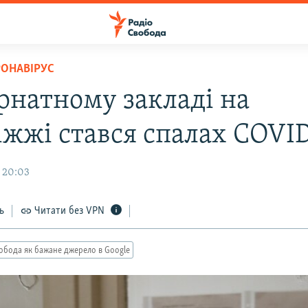
РОНАВІРУС
ернатному закладі на
іжжі стався спалах COVI
 20:03
ь
Читати без VPN
обода як бажане джерело в Google