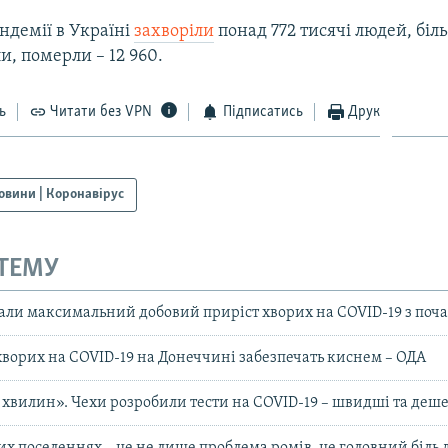
андемії в Україні
захворіли
понад 772 тисячі людей, біл
и, померли – 12 960.
ь
Читати без VPN
Підписатись
Друк
овини | Коронавірус
 ТЕМУ
ували максимальний добовий приріст хворих на COVID-19 з поч
хворих на COVID-19 на Донеччині забезпечать киснем – ОДА
45 хвилин». Чехи розробили тести на COVID-19 – швидші та деш