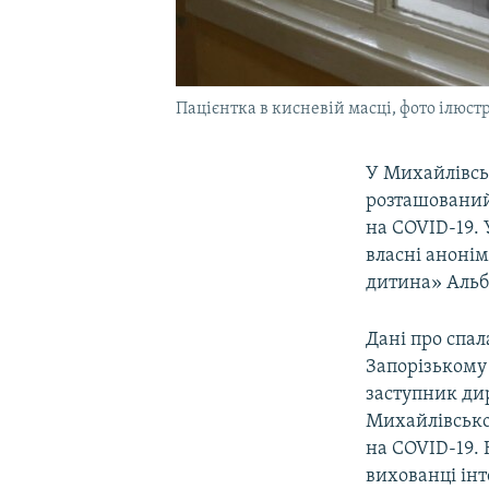
Пацієнтка в кисневій масці, фото ілюст
У Михайлівсь
розташований 
на COVID-19. 
власні анонім
дитина» Альб
Дані про спал
Запорізькому
заступник ди
Михайлівсько
на COVID-19. 
вихованці інт