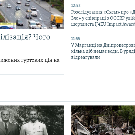
12:52
Розслідування «Схем» про «
Зло» у співпраці з OCCRP уві
шортлиста IJ4EU Impact Awar
ілізація? Чого
11:55
У Марганці на Дніпропетров
кілька діб немає води. В уряд
відреагували
зниження гуртових цін на