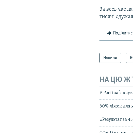
За весь час п
тисячі одужал
Поділитис
Новини
Н
НА ЦЮ Ж
У Росії зафікс
80% ліжок для 
«Результат за 