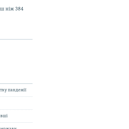
ьш ніж 384
атку пандемії
евші