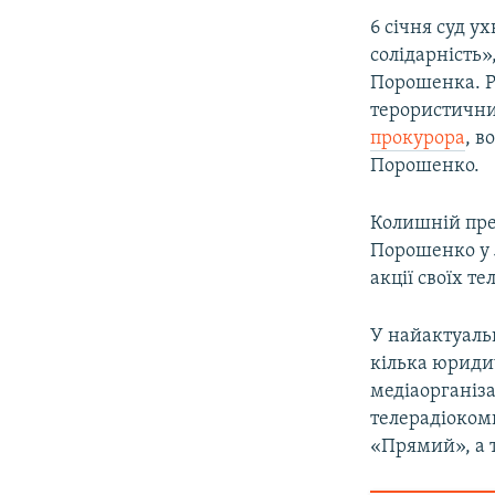
6 січня суд у
солідарність»
Порошенка. Р
терористични
прокурора
, в
Порошенко.
Колишній пре
Порошенко у 
акції своїх т
У найактуаль
кілька юриди
медіаорганіза
телерадіоком
«Прямий», а т