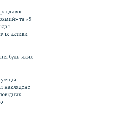
правдивої
рямий» та «5
ідає
та їх активи
ення будь-яких
куляцій
шт накладено
дповідних
го