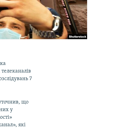
ька
 телеканалів
зслідувань 7
уточнив, що
них у
ості»
анал», які