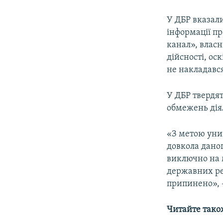
У ДБР вказал
інформації п
канал», власн
дійсності, ос
не накладавс
У ДБР твердят
обмежень діял
«З метою уни
довкола дано
виключно на 
державних ре
припинено», –
Читайте тако