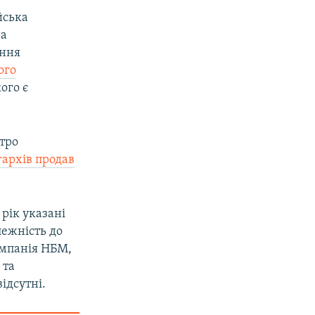
йська
ра
яння
ого
ого є
тро
гархів продав
рік указані
лежність до
компанія НБМ,
 та
ідсутні.