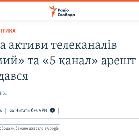
ЛІТИКА
на активи телеканалів
ий» та «5 канал» арешт
дався
4:31
ь
Читати без VPN
обода як бажане джерело в Google