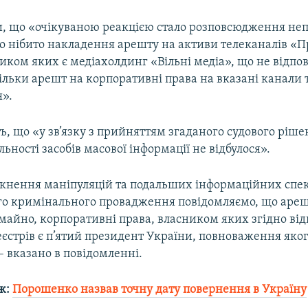
и, що «очікуваною реакцією стало розповсюдження не
ро нібито накладення арешту на активи телеканалів «П
иком яких є медіахолдинг «Вільні медіа», що не відпов
кільки арешт на корпоративні права на вказані канали 
я».
ь, що «у зв’язку з прийняттям згаданого судового ріш
ьності засобів масової інформації не відбулося».
кнення маніпуляцій та подальших інформаційних спе
го кримінального провадження повідомляємо, що аре
майно, корпоративні права, власником яких згідно ві
єстрів є п’ятий президент України, повноваження яко
 вказано в повідомленні.
ж:
Порошенко назвав точну дату повернення в Україну