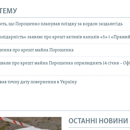
 ТЕМУ
ють, що Порошенко планував поїздку за кордон заздалегідь
олідарність» заявляє про арешт активів каналів «5» і «Прями
ішення про арешт майна Порошенка
хвали про арешт майна Порошенка оприлюднять 14 січня – Оф
ав точну дату повернення в Україну
ОСТАННІ НОВИНИ