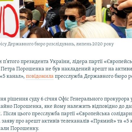
ісу Державного бюро розслідувань, липень 2020 року
и п’ятого президента України, лідера партії «Європейс
» Петра Порошенка не був накладений арешт на активи
«5 канал»,
повідомила
пресслужба Державного бюро ро
ня рішення суду 6 січня Офіс Генерального прокурора 
айно Порошенка, яке йому належить відповідно до да
 Після цього пресслужба партії «Європейська солідарн
заяву про арешт активів телеканалів «Прямий» та «5 к
жали Порошенку.