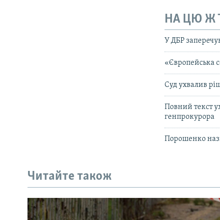
НА ЦЮ Ж
У ДБР заперечу
«Європейська с
Суд ухвалив р
Повний текст у
генпрокурора
Порошенко назв
Читайте також