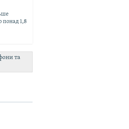
ьше
о понад 1,8
фони та