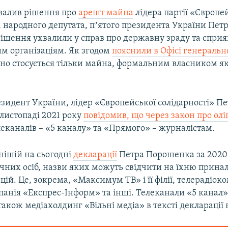
хвалив рішення про
арешт майна
лідера партії «Європе
, народного депутата, пʼятого президента України Пет
ішення ухвалили у справ про державну зраду та спри
м організаціям. Як згодом
пояснили в Офісі генеральн
оно стосується тільки майна, формальним власником як
зидент України, лідер «Європейської солідарності» Пе
листопаді 2021 року
повідомив, що через закон про олі
елеканалів – «5 каналу» та «Прямого» – журналістам.
нішій на сьогодні
декларації
Петра Порошенка за 2020 
чних осіб, назви яких можуть свідчити на їхню прина
цій. Це, зокрема, «Максимум ТВ» і її філії, телерадіо
панія «Експрес-Інформ» та інші. Телеканали «5 канал»
акож медіахолдинг «Вільні медіа» в тексті декларації в