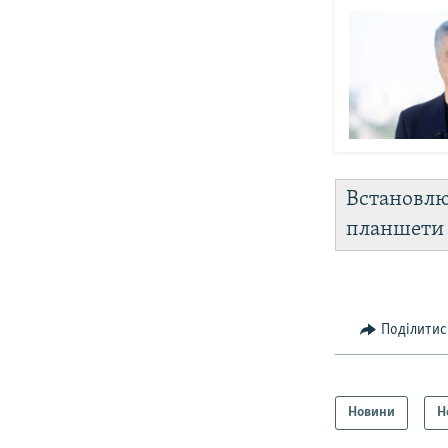
Встановл
планшет
Поділитис
Новини
Н