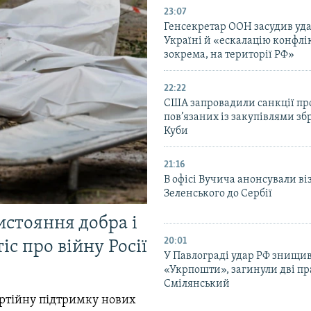
23:07
Генсекретар ООН засудив уда
Україні й «ескалацію конфлік
зокрема, на території РФ»
22:22
США запровадили санкції про
пов’язаних із закупівлями зб
Куби
21:16
В офісі Вучича анонсували ві
Зеленського до Сербії
истояння добра і
20:01
іс про війну Росії
У Павлограді удар РФ знищив
«Укрпошти», загинули дві пр
Смілянський
ртійну підтримку нових