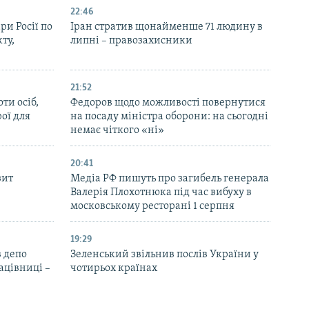
22:46
ри Росії по
Іран стратив щонайменше 71 людину в
ту,
липні – правозахисники
21:52
ти осіб,
Федоров щодо можливості повернутися
рої для
на посаду міністра оборони: на сьогодні
немає чіткого «ні»
20:41
зит
Медіа РФ пишуть про загибель генерала
Валерія Плохотнюка під час вибуху в
московському ресторані 1 серпня
19:29
 депо
Зеленський звільнив послів України у
ацівниці –
чотирьох країнах