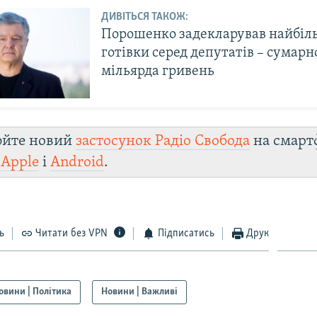
ДИВІТЬСЯ ТАКОЖ:
Порошенко задекларував найбіл
готівки серед депутатів – сумарн
мільярда гривень
юйте новий
застосунок Радіо Свобода
на смарт
и
Apple
і
Android
.
ь
Читати без VPN
Підписатись
Друк
овини | Політика
Новини | Важливі