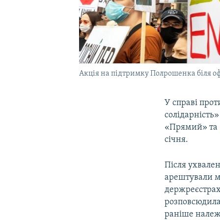
Акція на підтримку Полрошенка біля оф
У справі прот
солідарність
«Прямий» та 
січня.
Після ухвален
арештували м
держреєстрах.
розповсюдила 
раніше нале