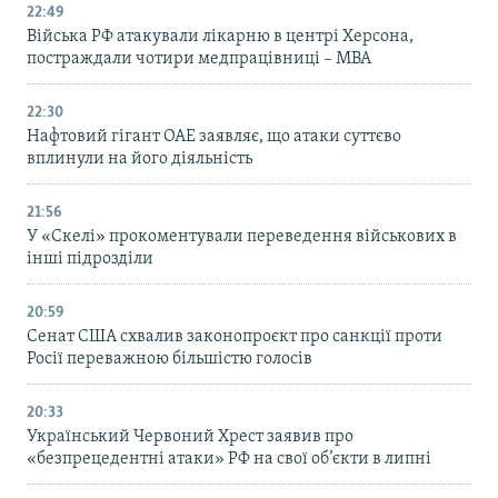
22:49
Війська РФ атакували лікарню в центрі Херсона,
постраждали чотири медпрацівниці – МВА
22:30
Нафтовий гігант ОАЕ заявляє, що атаки суттєво
вплинули на його діяльність
21:56
У «Скелі» прокоментували переведення військових в
інші підрозділи
20:59
Cенат США схвалив законопроєкт про санкції проти
Росії переважною більшістю голосів
20:33
Український Червоний Хрест заявив про
«безпрецедентні атаки» РФ на свої об’єкти в липні