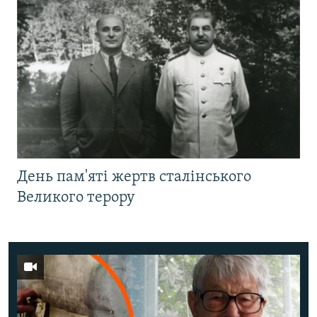
День пам'яті жертв сталінського
Великого терору