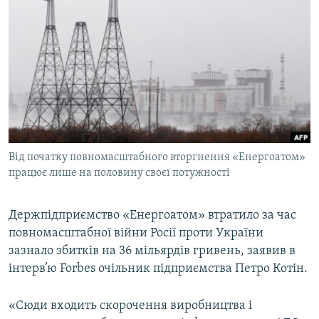
МУЛЬТИМЕДІА
ФОТО
СПЕЦПРОЄКТИ
ПОДКАСТИ
КРИМ РЕАЛІЇ
РУС
Від початку повномасштабного вторгнення «Енергоатом»
УКР
працює лише на половину своєї потужності
КТАТ
Держпідприємство «Енергоатом» втратило за час
повномасштабної війни Росії проти України
ДОЛУЧАЙСЯ!
зазнало збитків на 36 мільярдів гривень, заявив в
інтерв’ю Forbes очільник підприємства Петро Котін.
«Сюди входить скорочення виробництва і