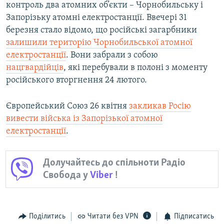
контроль два атомних об’єкти – Чорнобильську і
Запорізьку атомні електростанції. Ввечері 31
березня стало відомо, що російські загарбники
залишили територію Чорнобильської атомної
електростанції
. Вони забрали з собою
нацгвардійців
, які перебували в полоні з моменту
російського вторгнення 24 лютого.
Європейський Союз 26 квітня
закликав Росію
вивести війська із Запорізької атомної
електростанції
.
Долучайтесь до спільноти Радіо
Свобода у
Viber
!
Поділитись
Читати без VPN
Підписатись