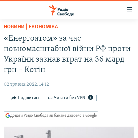
Доступність
посилання
Перейти
НОВИНИ | ЕКОНОМІКА
до
РАДІО СВОБОДА – 70 РОКІВ
«Енергоатом» за час
основного
ВСЕ ЗА ДОБУ
матеріалу
повномасштабної війни РФ проти
СТАТТІ
Перейти
України зазнав втрат на 36 млрд
до
ВІЙНА
ПОЛІТИКА
грн – Котін
основної
РОСІЙСЬКА «ФІЛЬТРАЦІЯ»
ЕКОНОМІКА
навігації
02 травня 2022, 14:12
Перейти
ДОНБАС.РЕАЛІЇ
СУСПІЛЬСТВО
до
Поділитись
Читати без VPN
КРИМ.РЕАЛІЇ
КУЛЬТУРА
пошуку
ТИ ЯК?
СПОРТ
Додати Радіо Свобода як бажане джерело в Google
СХЕМИ
УКРАЇНА
КИТАЙ.ВИКЛИКИ
СВІТ