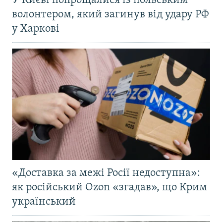
У Києві попрощалися із польським
волонтером, який загинув від удару РФ
у Харкові
«Доставка за межі Росії недоступна»:
як російський Ozon «згадав», що Крим
український