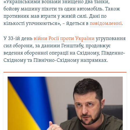
«Українськими воїнами знищено два танки,
Усі сайти RFE/RL
бойову машину піхоти та один автомобіль. Також
противник мав втрати у живій силі. Дані по
кількості уточнюються», – йдеться в
повідомленні
.
У 33-ій день
війни Росії проти України
угруповання
сил оборони, за даними Генштабу, продовжує
ведення оборонної операції на Східному, Південно-
Східному та Північно-Східному напрямках.