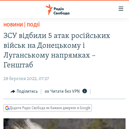
Доступність
посилання
Перейти
НОВИНИ | ПОДІЇ
до
РАДІО СВОБОДА – 70 РОКІВ
ЗСУ відбили 5 атак російських
основного
ВСЕ ЗА ДОБУ
матеріалу
військ на Донецькому і
СТАТТІ
Перейти
Луганському напрямках –
до
ВІЙНА
ПОЛІТИКА
Генштаб
основної
РОСІЙСЬКА «ФІЛЬТРАЦІЯ»
ЕКОНОМІКА
навігації
28 березня 2022, 07:27
Перейти
ДОНБАС.РЕАЛІЇ
СУСПІЛЬСТВО
до
Поділитись
Читати без VPN
КРИМ.РЕАЛІЇ
КУЛЬТУРА
пошуку
ТИ ЯК?
СПОРТ
Додати Радіо Свобода як бажане джерело в Google
СХЕМИ
УКРАЇНА
КИТАЙ.ВИКЛИКИ
СВІТ