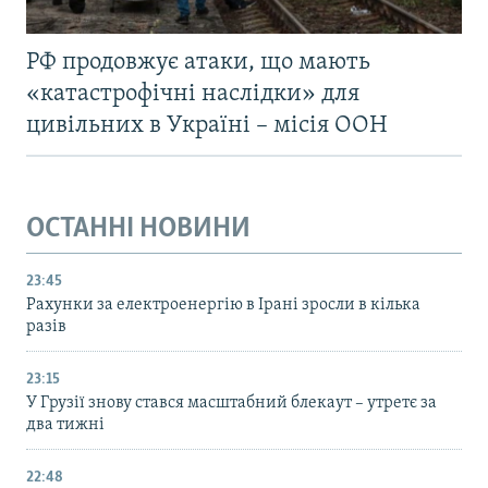
РФ продовжує атаки, що мають
«катастрофічні наслідки» для
цивільних в Україні – місія ООН
ОСТАННІ НОВИНИ
23:45
Рахунки за електроенергію в Ірані зросли в кілька
разів
23:15
У Грузії знову стався масштабний блекаут – утретє за
два тижні
22:48