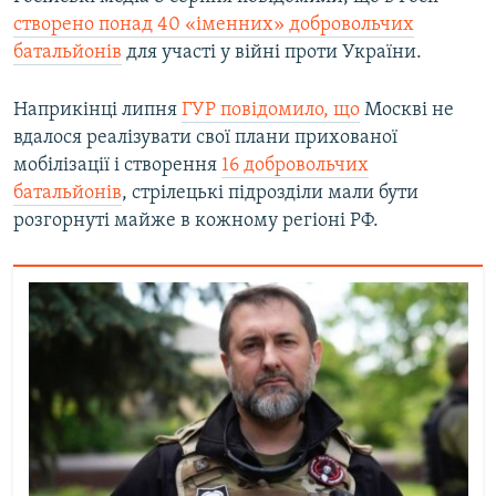
створено понад 40 «іменних» добровольчих
батальйонів
для участі у війні проти України.
Наприкінці липня
ГУР повідомило, що
Москві не
вдалося реалізувати свої плани прихованої
мобілізації і створення
16 добровольчих
батальйонів
, стрілецькі підрозділи мали бути
розгорнуті майже в кожному регіоні РФ.