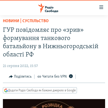
Доступність
посилання
Перейти
НОВИНИ | СУСПІЛЬСТВО
до
РАДІО СВОБОДА – 70 РОКІВ
ГУР повідомляє про «зрив»
основного
ВСЕ ЗА ДОБУ
матеріалу
формування танкового
СТАТТІ
Перейти
батальйону в Нижньогородській
до
ВІЙНА
ПОЛІТИКА
області РФ
основної
РОСІЙСЬКА «ФІЛЬТРАЦІЯ»
ЕКОНОМІКА
навігації
21 серпня 2022, 15:57
Перейти
ДОНБАС.РЕАЛІЇ
СУСПІЛЬСТВО
до
Поділитись
Читати без VPN
КРИМ.РЕАЛІЇ
КУЛЬТУРА
пошуку
ТИ ЯК?
СПОРТ
Додати Радіо Свобода як бажане джерело в Google
СХЕМИ
УКРАЇНА
ПРИАЗОВ’Я
СВІТ