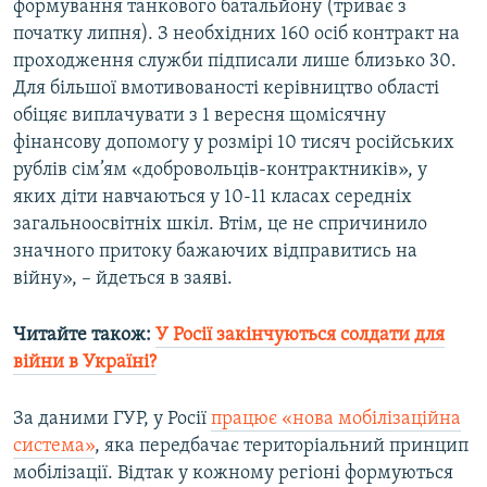
формування танкового батальйону (триває з
початку липня). З необхідних 160 осіб контракт на
Усі сайти RFE/RL
проходження служби підписали лише близько 30.
Для більшої вмотивованості керівництво області
обіцяє виплачувати з 1 вересня щомісячну
фінансову допомогу у розмірі 10 тисяч російських
рублів сім’ям «добровольців-контрактників», у
яких діти навчаються у 10-11 класах середніх
загальноосвітніх шкіл. Втім, це не спричинило
значного притоку бажаючих відправитись на
війну», – йдеться в заяві.
Читайте також:
У Росії закінчуються солдати для
війни в Україні?
За даними ГУР, у Росії
працює «нова мобілізаційна
система»
, яка передбачає територіальний принцип
мобілізації. Відтак у кожному регіоні формуються