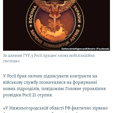
КИТАЙ.ВИКЛИКИ
МУЛЬТИМЕДІА
ФОТО
СПЕЦПРОЄКТИ
ПОДКАСТИ
КРИМ РЕАЛІЇ
За даними ГУР, у Росії працює «нова мобілізаційна
РУС
система»
УКР
У Росії брак охочих підписувати контракти на
КТАТ
військову службу позначилися на формуванні
нових підрозділів, повідомляє Головне управління
ДОЛУЧАЙСЯ!
розвідки Росії 21 серпня.
«У Нижньогородській області РФ фактично зірвано