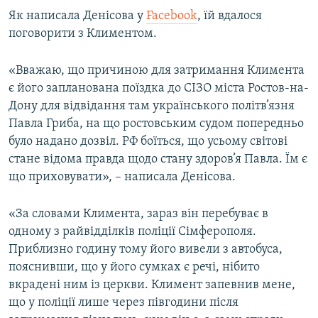
Усі сайти RFE/RL
Як написала Денісова у
Facebook
, їй вдалося
поговорити з Климентом.
«Вважаю, що причиною для затримання Климента
є його запланована поїздка до СІЗО міста Ростов-на-
Дону для відвідання там українського політв’язня
Павла Гриба, на що ростовським судом попередньо
було надано дозвіл. РФ боїться, що усьому світові
стане відома правда щодо стану здоров’я Павла. Їм є
що приховувати», – написала Денісова.
«За словами Климента, зараз він перебуває в
одному з райвідділків поліції Сімферополя.
Приблизно годину тому його вивели з автобуса,
пояснивши, що у його сумках є речі, нібито
вкрадені ним із церкви. Климент запевнив мене,
що у поліції лише через півгодини після