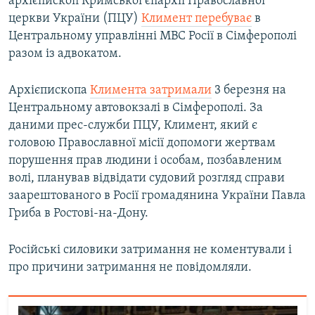
архієпископ Кримської єпархії Православної
церкви України (ПЦУ)
Климент перебуває
в
Центральному управлінні МВС Росії в Сімферополі
разом із адвокатом.
Архієпископа
Климента затримали
3 березня на
Центральному автовокзалі в Сімферополі. За
даними прес-служби ПЦУ, Климент, який є
головою Православної місії допомоги жертвам
порушення прав людини і особам, позбавленим
волі, планував відвідати судовий розгляд справи
заарештованого в Росії громадянина України Павла
Гриба в Ростові-на-Дону.
Російські силовики затримання не коментували і
про причини затримання не повідомляли.