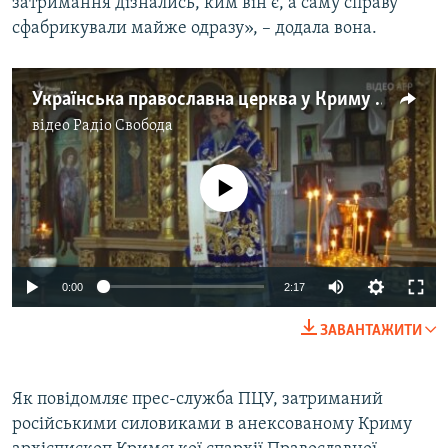
затримання дізнались, ким він є, а саму справу
сфабрикували майже одразу», – додала вона.
Українська православна церквa у Криму «між двома вогнями» – відео
відео
Радіо Свобода
No media source currently available
0:00
2:17
ЗАВАНТАЖИТИ
Як повідомляє прес-служба ПЦУ, затриманий
російськими силовиками в анексованому Криму