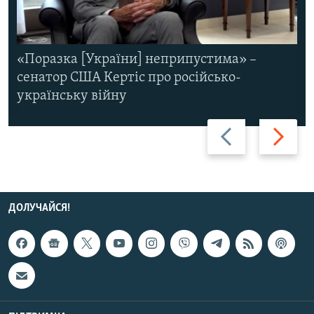
«Поразка [України] неприпустима» –
сенатор США Кертіс про російсько-
українську війну
Назад
Вперед
ДОЛУЧАЙСЯ!