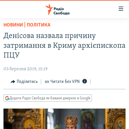
Доступність
посилання
Перейти
НОВИНИ | ПОЛІТИКА
до
РАДІО СВОБОДА – 70 РОКІВ
Денісова назвала причину
основного
ВСЕ ЗА ДОБУ
матеріалу
затримання в Криму архієпископа
СТАТТІ
Перейти
ПЦУ
до
ВІЙНА
ПОЛІТИКА
основної
03 березня 2019, 15:19
РОСІЙСЬКА «ФІЛЬТРАЦІЯ»
ЕКОНОМІКА
навігації
Перейти
Поділитись
Читати без VPN
ДОНБАС.РЕАЛІЇ
СУСПІЛЬСТВО
до
КРИМ.РЕАЛІЇ
КУЛЬТУРА
пошуку
Додати Радіо Свобода як бажане джерело в Google
ТИ ЯК?
СПОРТ
СХЕМИ
УКРАЇНА
КИТАЙ.ВИКЛИКИ
СВІТ