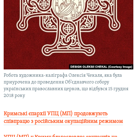
Робота художника-каліграфа Олексія Чекаля, яка була
приурочена до проведення Об’єднавчого собору
українських православних церков, що відбувся 15 грудня
2018 року
Кримські єпархії УПЦ (МП) продовжують
співпрацю з російським окупаційним режимом