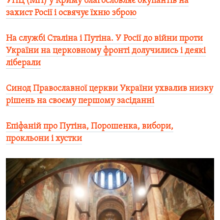
УПЦ (МП) у Криму благословляє окупантів на
захист Росії і освячує їхню зброю
На службі Сталіна і Путіна. У Росії до війни проти
України на церковному фронті долучились і деякі
ліберали
Синод Православної церкви України ухвалив низку
рішень на своєму першому засіданні
Епіфаній про Путіна, Порошенка, вибори,
прокльони і хустки