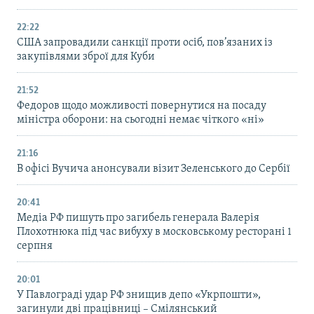
22:22
США запровадили санкції проти осіб, пов’язаних із
закупівлями зброї для Куби
21:52
Федоров щодо можливості повернутися на посаду
міністра оборони: на сьогодні немає чіткого «ні»
21:16
В офісі Вучича анонсували візит Зеленського до Сербії
20:41
Медіа РФ пишуть про загибель генерала Валерія
Плохотнюка під час вибуху в московському ресторані 1
серпня
20:01
У Павлограді удар РФ знищив депо «Укрпошти»,
загинули дві працівниці – Смілянський