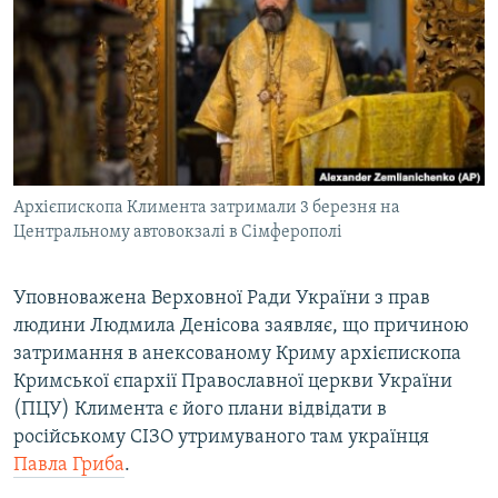
МУЛЬТИМЕДІА
ФОТО
СПЕЦПРОЄКТИ
ПОДКАСТИ
КРИМ РЕАЛІЇ
Архієпископа Климента затримали 3 березня на
РУС
Центральному автовокзалі в Сімферополі
УКР
Уповноважена Верховної Ради України з прав
КТАТ
людини Людмила Денісова заявляє, що причиною
затримання в анексованому Криму архієпископа
ДОЛУЧАЙСЯ!
Кримської єпархії Православної церкви України
(ПЦУ) Климента є його плани відвідати в
російському СІЗО утримуваного там українця
Павла Гриба
.