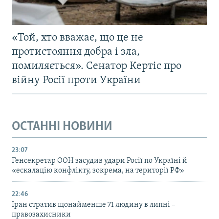
«Той, хто вважає, що це не
протистояння добра і зла,
помиляється». Сенатор Кертіс про
війну Росії проти України
ОСТАННІ НОВИНИ
23:07
Генсекретар ООН засудив удари Росії по Україні й
«ескалацію конфлікту, зокрема, на території РФ»
22:46
Іран стратив щонайменше 71 людину в липні –
правозахисники