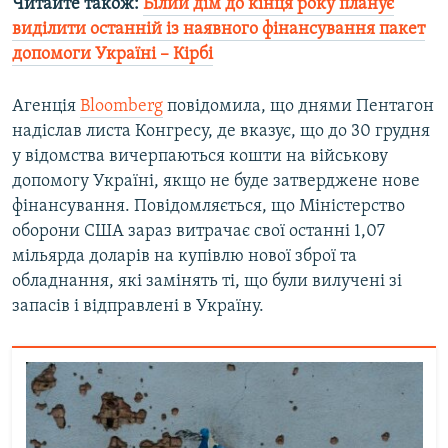
Читайте також:
Білий дім до кінця року планує
виділити останній із наявного фінансування пакет
допомоги Україні – Кірбі
Агенція
Bloomberg
повідомила, що днями Пентагон
надіслав листа Конгресу, де вказує, що до 30 грудня
у відомства вичерпаються кошти на військову
допомогу Україні, якщо не буде затверджене нове
фінансування. Повідомляється, що Міністерство
оборони США зараз витрачає свої останні 1,07
мільярда доларів на купівлю нової зброї та
обладнання, які замінять ті, що були вилучені зі
запасів і відправлені в Україну.