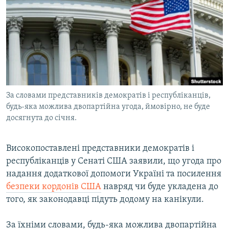
МУЛЬТИМЕДІА
ФОТО
СПЕЦПРОЄКТИ
ПОДКАСТИ
КРИМ РЕАЛІЇ
За словами представників демократів і республіканців,
РУС
будь-яка можлива двопартійна угода, ймовірно, не буде
досягнута до січня.
УКР
КТАТ
Високопоставлені представники демократів і
республіканців у Сенаті США заявили, що угода про
ДОЛУЧАЙСЯ!
надання додаткової допомоги Україні та посилення
безпеки кордонів США
навряд чи буде укладена до
того, як законодавці підуть додому на канікули.
За їхніми словами, будь-яка можлива двопартійна