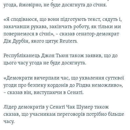
угода, ймовірно, не буде досягнута до січня.
Усі сайти RFE/RL
«Я сподіваюся, що вони підготують текст, сядуть і,
закачавши рукава, закінчать роботу, як тільки ми
повернемося в січні», – сказав сенатор-демократ
Дік Дурбін, якого цитує Reuters.
Республіканець Джон Тьюн також заявив, що до
цього часу угода не буде досягнута.
«Демократи вичерпали час, що ухвалення суттєвої
угоди про безпеку кордонів до Різдва неможливо»,
– сказав він, виступаючи в Сенаті.
Лідер демократів у Сенаті Чак Шумер також
сказав, що учасникам переговорів потрібно більше
часу.