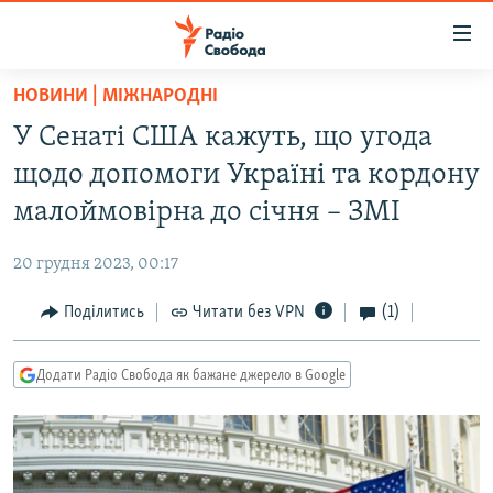
Доступність
посилання
Перейти
НОВИНИ | МІЖНАРОДНІ
до
РАДІО СВОБОДА – 70 РОКІВ
У Сенаті США кажуть, що угода
основного
ВСЕ ЗА ДОБУ
матеріалу
щодо допомоги Україні та кордону
СТАТТІ
Перейти
малоймовірна до січня – ЗМІ
до
ВІЙНА
ПОЛІТИКА
основної
20 грудня 2023, 00:17
РОСІЙСЬКА «ФІЛЬТРАЦІЯ»
ЕКОНОМІКА
навігації
Перейти
Поділитись
Читати без VPN
(1)
ДОНБАС.РЕАЛІЇ
СУСПІЛЬСТВО
до
КРИМ.РЕАЛІЇ
КУЛЬТУРА
пошуку
Додати Радіо Свобода як бажане джерело в Google
ТИ ЯК?
СПОРТ
СХЕМИ
УКРАЇНА
КИТАЙ.ВИКЛИКИ
СВІТ