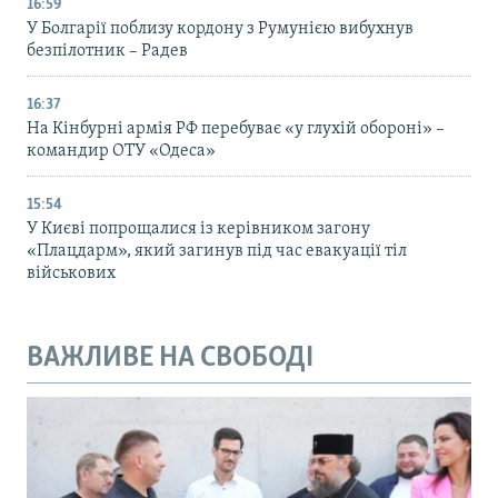
16:59
У Болгарії поблизу кордону з Румунією вибухнув
безпілотник – Радев
16:37
На Кінбурні армія РФ перебуває «у глухій обороні» –
командир ОТУ «Одеса»
15:54
У Києві попрощалися із керівником загону
«Плацдарм», який загинув під час евакуації тіл
військових
ВАЖЛИВЕ НА СВОБОДІ