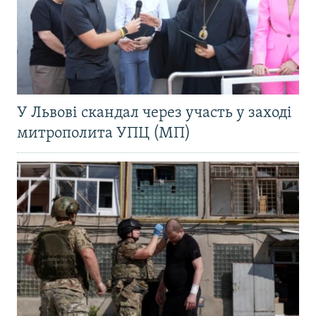
У Львові скандал через участь у заході
митрополита УПЦ (МП)