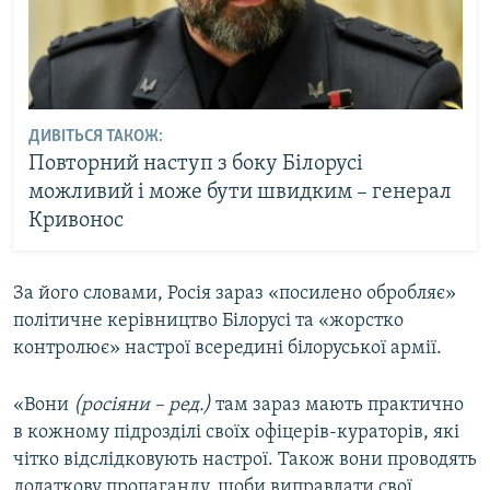
ДИВІТЬСЯ ТАКОЖ:
Повторний наступ з боку Білорусі
можливий і може бути швидким – генерал
Кривонос
За його словами, Росія зараз «посилено обробляє»
політичне керівництво Білорусі та «жорстко
контролює» настрої всередині білоруської армії.
«Вони
(росіяни – ред.)
там зараз мають практично
в кожному підрозділі своїх офіцерів-кураторів, які
чітко відслідковують настрої. Також вони проводять
додаткову пропаганду, щоби виправдати свої