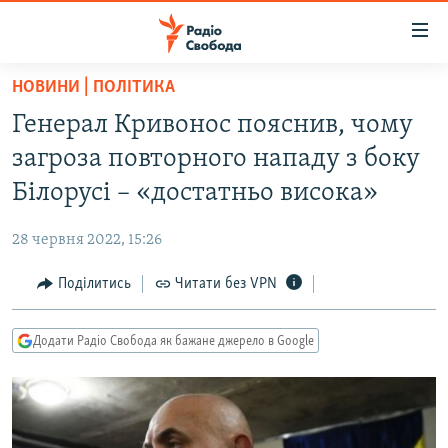
Доступність
посилання
Перейти
НОВИНИ | ПОЛІТИКА
до
РАДІО СВОБОДА – 70 РОКІВ
Генерал Кривонос пояснив, чому
основного
ВСЕ ЗА ДОБУ
матеріалу
загроза повторного нападу з боку
СТАТТІ
Перейти
Білорусі – «достатньо висока»
до
ВІЙНА
ПОЛІТИКА
основної
28 червня 2022, 15:26
РОСІЙСЬКА «ФІЛЬТРАЦІЯ»
ЕКОНОМІКА
навігації
Перейти
Поділитись
Читати без VPN
ДОНБАС.РЕАЛІЇ
СУСПІЛЬСТВО
до
КРИМ.РЕАЛІЇ
КУЛЬТУРА
пошуку
Додати Радіо Свобода як бажане джерело в Google
ТИ ЯК?
СПОРТ
СХЕМИ
УКРАЇНА
КИТАЙ.ВИКЛИКИ
СВІТ