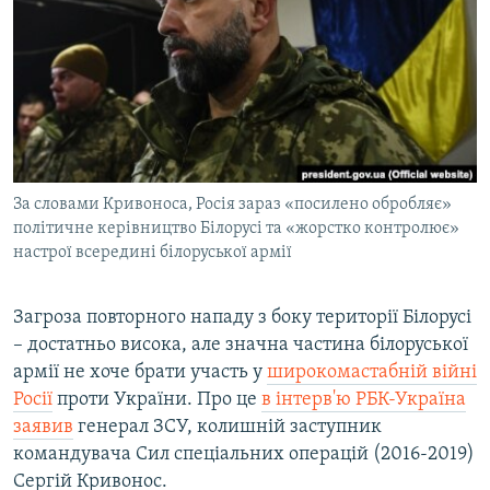
МУЛЬТИМЕДІА
ФОТО
СПЕЦПРОЄКТИ
ПОДКАСТИ
КРИМ РЕАЛІЇ
За словами Кривоноса, Росія зараз «посилено обробляє»
РУС
політичне керівництво Білорусі та «жорстко контролює»
настрої всередині білоруської армії
УКР
КТАТ
Загроза повторного нападу з боку території Білорусі
– достатньо висока, але значна частина білоруської
ДОЛУЧАЙСЯ!
армії не хоче брати участь у
широкомастабній війні
Росії
проти України. Про це
в інтерв'ю РБК-Україна
заявив
генерал ЗСУ, колишній заступник
командувача Сил спеціальних операцій (2016-2019)
Сергій Кривонос.