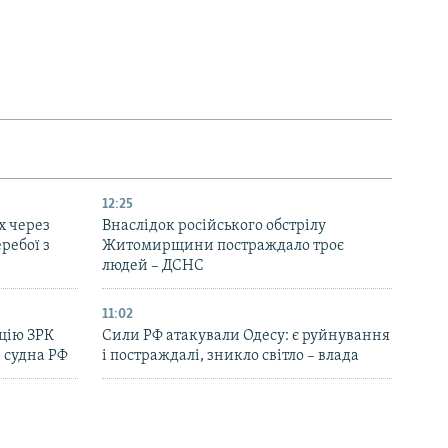
12:25
х через
Внаслідок російського обстрілу
еребої з
Житомирщини постраждало троє
людей – ДСНС
11:02
цію ЗРК
Сили РФ атакували Одесу: є руйнування
 судна РФ
і постраждалі, зникло світло – влада
09:46
онад 230
ЗСУ: Росія атакувала Україну 202
дронами і ракетами, основний