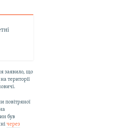
етні
я заявило, що
ї
на території
новичі.
ни повітряної
 на
дин був
ині
через