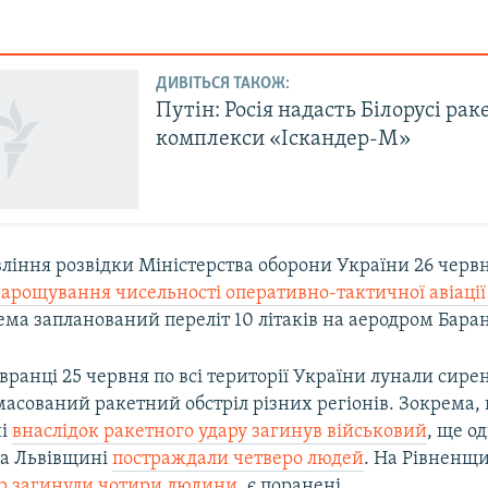
ДИВІТЬСЯ ТАКОЖ:
Путін: Росія надасть Білорусі рак
комплекси «Іскандер-М»
ління розвідки Міністерства оборони України 26 червн
нарощування чисельності оперативно-тактичної авіаці
рема запланований переліт 10 літаків на аеродром Бара
 вранці 25 червня по всі території України лунали сире
масований ракетний обстріл різних регіонів. Зокрема,
і
внаслідок ракетного удару загинув військовий
, ще о
а Львівщині
постраждали четверо людей
. На Рівненщ
р загинули чотири людини,
є поранені.