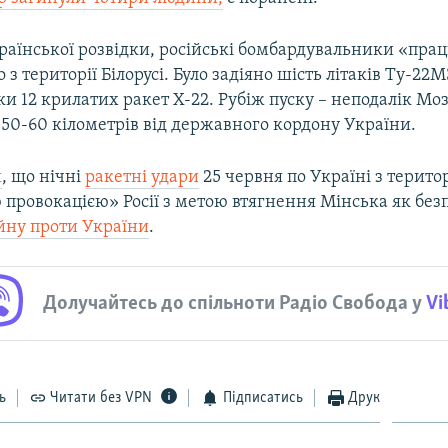
раїнської розвідки, російські бомбардувальники «пра
з території Білорусі. Було задіяно шість літаків Ту-22М3
и 12 крилатих ракет Х-22. Рубіж пуску – неподалік Мо
 50-60 кілометрів від державного кордону України.
и
, що нічні
ракетні удари
25 червня по Україні з територі
провокацією» Росії з метою втягнення Мінська як без
йну проти України
.
Долучайтесь до спільноти Радіо Свобода у
Vi
ь
Читати без VPN
Підписатись
Друк