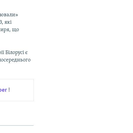
цювали»
, які
зиря, що
ї Білорусі є
посереднього
ber
!