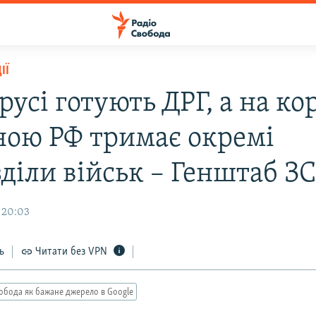
ІЇ
русі готують ДРГ, а на ко
ною РФ тримає окремі
зділи військ – Генштаб З
 20:03
ь
Читати без VPN
обода як бажане джерело в Google