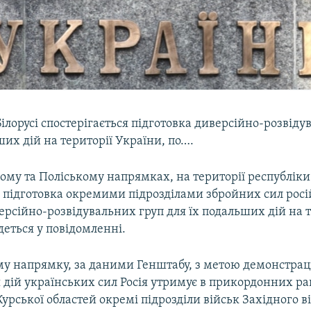
Білорусі спостерігається підготовка диверсійно-розвіду
ших дій на території України, по….
му та Поліському напрямках, на території республіки 
я підготовка окремими підрозділами збройних сил росі
ерсійно-розвідувальних груп для їх подальших дій на т
деться у повідомленні.
му напрямку, за даними Генштабу, з метою демонстраці
я дій українських сил Росія утримує в прикордонних р
Курської областей окремі підрозділи військ Західного в