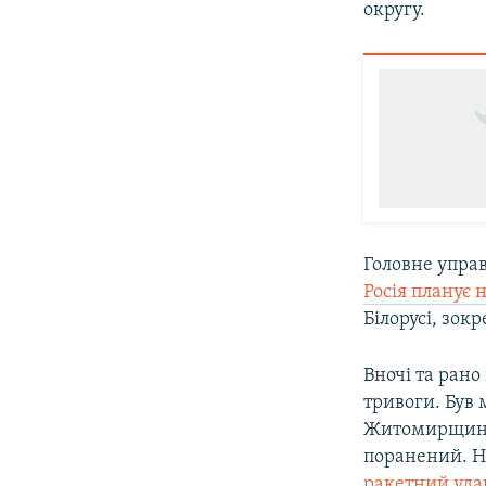
округу.
Головне управ
Росія планує 
Білорусі, зок
Вночі та рано
тривоги. Був 
Житомирщин
поранений. Н
ракетний уда