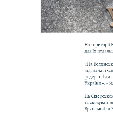
На території 
для їх подаль
«На Волинсько
відзначаєтьс
федерації див
України», – й
На Сіверсько
та сковуванн
Брянської та 