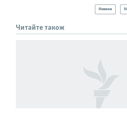
Новини
Н
КРИМ РЕАЛІЇ
РУС
Читайте також
УКР
КТАТ
ДОЛУЧАЙСЯ!
Усі сайти RFE/RL