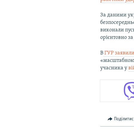
За даними ук
безпосередньо 
виконали пуск
орієнтовно за
В
ГУР заявил
«масштабною 
учасника у
ві
Поділитис