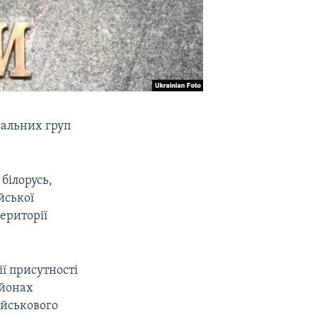
вальних груп
білорусь,
йської
ериторії
ї присутності
айонах
ійськового