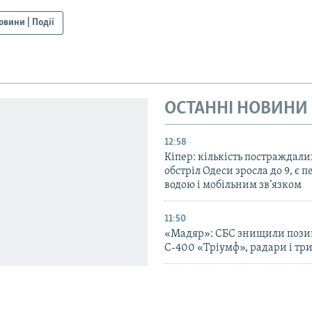
овини | Події
ОСТАННІ НОВИНИ
12:58
Кіпер: кількість постраждали
обстріл Одеси зросла до 9, є п
водою і мобільним зв’язком
11:50
«Мадяр»: СБС знищили пози
С-400 «Тріумф», радари і три
10:25
За добу на фронті відбулось п
бойових зіткнень – Генштаб