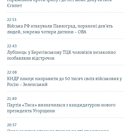
спрямована проти Ірану і до неї може долучитися
Єгипет
22:53
Війська РФ атакували Павлоград, поранені дев’ять
людей, зокрема чотири дитини – ОВА
22:43
Лубінець: у Берегівському ТЦК чоловіків незаконно
позбавляли відстрочок
22:08
КНДР планує направити до 50 тисяч своїх військових у
Росію – Зеленський
21:40
Партія «Тиса» визначилася з кандидатурою нового
президента Угорщини
20:57