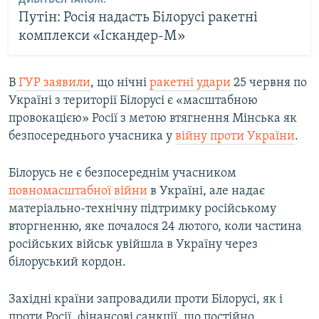
Путін: Росія надасть Білорусі ракетні
комплекси «Іскандер-М»
В
ГУР заявили
, що нічні
ракетні удари
25 червня по
Україні з території Білорусі є «масштабною
провокацією» Росії з метою втягнення Мінська як
безпосереднього учасника у
війну проти України
.
Білорусь не є безпосереднім учасником
повномасштабної війни
в Україні, але надає
матеріально-технічну підтримку російському
вторгненню, яке почалося 24 лютого, коли частина
російських військ увійшла в Україну через
білоруський кордон.
Західні країни запровадили проти Білорусі, як і
проти Росії, фінансові санкції, що постійно