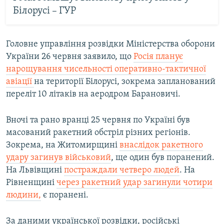
Білорусі – ГУР
Головне управління розвідки Міністерства оборони
України 26 червня заявило, що
Росія планує
нарощування чисельності оперативно-тактичної
авіації
на території Білорусі, зокрема запланований
переліт 10 літаків на аеродром Барановичі.
Вночі та рано вранці 25 червня по Україні був
масований ракетний обстріл різних регіонів.
Зокрема, на Житомирщині
внаслідок ракетного
удару загинув військовий
, ще один був поранений.
На Львівщині
постраждали четверо людей
. На
Рівненщині
через ракетний удар загинули чотири
людини,
є поранені.
За даними української розвідки, російські