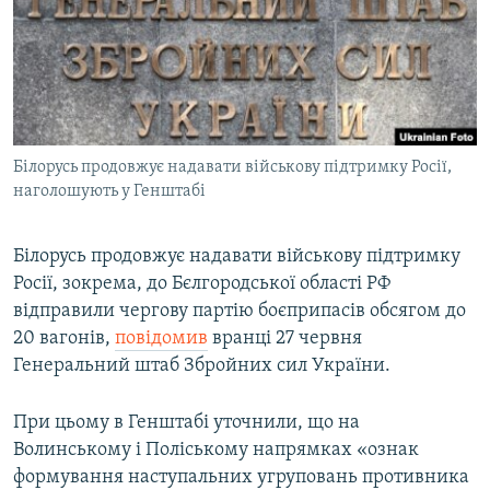
МУЛЬТИМЕДІА
ФОТО
СПЕЦПРОЄКТИ
ПОДКАСТИ
Білорусь продовжує надавати військову підтримку Росії,
наголошують у Генштабі
КРИМ РЕАЛІЇ
РУС
Білорусь продовжує надавати військову підтримку
УКР
Росії, зокрема, до Бєлгородської області РФ
КТАТ
відправили чергову партію боєприпасів обсягом до
20 вагонів,
повідомив
вранці 27 червня
ДОЛУЧАЙСЯ!
Генеральний штаб Збройних сил України.
При цьому в Генштабі уточнили, що на
Волинському і Поліському напрямках «ознак
формування наступальних угруповань противника