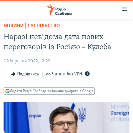
Доступність
посилання
Перейти
НОВИНИ | СУСПІЛЬСТВО
до
РАДІО СВОБОДА – 70 РОКІВ
Наразі невідома дата нових
основного
ВСЕ ЗА ДОБУ
матеріалу
переговорів із Росією – Кулеба
СТАТТІ
Перейти
до
02 березня 2022, 13:22
ВІЙНА
ПОЛІТИКА
основної
РОСІЙСЬКА «ФІЛЬТРАЦІЯ»
Поділитись
Читати без VPN
ЕКОНОМІКА
навігації
Перейти
ДОНБАС.РЕАЛІЇ
СУСПІЛЬСТВО
до
Додати Радіо Свобода як бажане джерело в Google
КРИМ.РЕАЛІЇ
КУЛЬТУРА
пошуку
ТИ ЯК?
СПОРТ
СХЕМИ
УКРАЇНА
КИТАЙ.ВИКЛИКИ
СВІТ