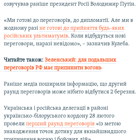
озвучував раніше президент Росії Володимир Путін.
Усі сайти RFE/RL
«Ми готові до переговорів, до дипломатії. Але ми в
жодному разі
не готові до прийняття будь-яких
російських ультиматумів
. Коли відбудуться нові
переговори, наразі невідомо», – зазначив Кулеба.
Читайте також:
Зеленський: для подальших
переговорів РФ має припинити вогонь
Раніше медіа поширили інформацію, що другий
раунд переговорів може нібито відбутися 2 березня.
Українська і російська делегації в районі
українсько-білоруського кордону 28 лютого
провели
перший раунд переговорів
«із метою
знаходження точок дотику для якнайшвидшого
припинення вогню і бойових дій».