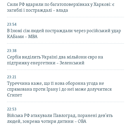
Сили РФ вдарили по багатоповерхівках у Харкові: є
загиблі і постраждалі – влада
23:54
В Ізюмі сім людей постраждали через російський удар
КАБами – МВА
23:38
Сербія виділить Україні два мільйони євро на
підтримку енергетики – Зеленський
23:21
Туреччина каже, що її нова оборонна угода не
спрямована проти Ірану і до неї може долучитися
Єгипет
22:53
Війська РФ атакували Павлоград, поранені дев’ять
людей, зокрема чотири дитини – ОВА