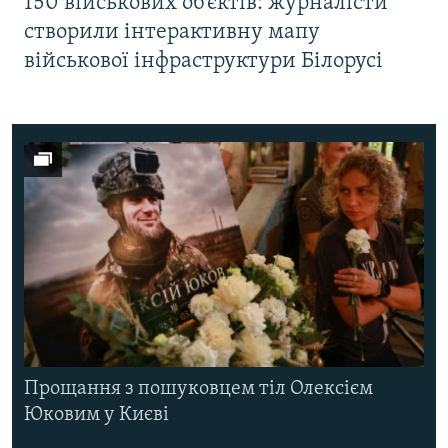
150 військових об’єктів: журналісти
створили інтерактивну мапу
військової інфраструктури Білорусі
Прощання з пошуковцем тіл Олексієм
Юковим у Києві