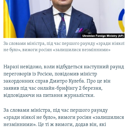
МУЛЬТИМЕДІА
ФОТО
СПЕЦПРОЄКТИ
ПОДКАСТИ
За словами міністра, під час першого раунду «зради ніякої
не було», вимоги росіян «залишилися незмінними»
КРИМ РЕАЛІЇ
РУС
Наразі невідомо, коли відбудеться наступний раунд
УКР
переговорів із Росією, повідомив міністр
КТАТ
закордонних справ Дмитро Кулеба. Про це він
заявив під час онлайн-брифінгу 2 березня,
ДОЛУЧАЙСЯ!
відповідаючи на питання журналістки.
За словами міністра, під час першого раунду
«зради ніякої не було», вимоги росіян «залишилися
незмінними». Це ті ж вимоги, додав він, які