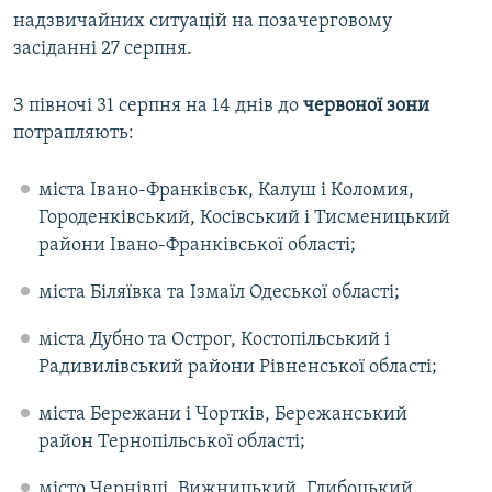
надзвичайних ситуацій на позачерговому
Усі сайти RFE/RL
засіданні 27 серпня.
З півночі 31 серпня на 14 днів до
червоної зони
потрапляють:
міста Івано-Франківськ, Калуш і Коломия,
Городенківський, Косівський і Тисменицький
райони Івано-Франківської області;
міста Біляївка та Ізмаїл Одеської області;
міста Дубно та Острог, Костопільський і
Радивилівський райони Рівненської області;
міста Бережани і Чортків, Бережанський
район Тернопільської області;
місто Чернівці, Вижницький, Глибоцький,