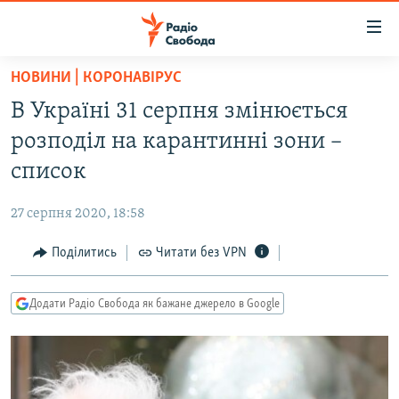
Доступність
посилання
Перейти
НОВИНИ | КОРОНАВІРУС
до
РАДІО СВОБОДА – 70 РОКІВ
В Україні 31 серпня змінюється
основного
ВСЕ ЗА ДОБУ
матеріалу
розподіл на карантинні зони –
СТАТТІ
Перейти
список
до
ВІЙНА
ПОЛІТИКА
основної
27 серпня 2020, 18:58
РОСІЙСЬКА «ФІЛЬТРАЦІЯ»
ЕКОНОМІКА
навігації
Перейти
Поділитись
Читати без VPN
ДОНБАС.РЕАЛІЇ
СУСПІЛЬСТВО
до
КРИМ.РЕАЛІЇ
КУЛЬТУРА
пошуку
Додати Радіо Свобода як бажане джерело в Google
ТИ ЯК?
СПОРТ
СХЕМИ
УКРАЇНА
КИТАЙ.ВИКЛИКИ
СВІТ