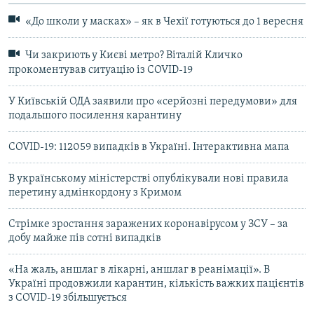
«До школи у масках» – як в Чехії готуються до 1 вересня
Чи закриють у Києві метро? Віталій Кличко
прокоментував ситуацію із COVID-19
У Київській ОДА заявили про «серйозні передумови» для
подальшого посилення карантину
COVID-19: 112059 випадків в Україні. Інтерактивна мапа
В українському міністерстві опублікували нові правила
перетину адмінкордону з Кримом
Стрімке зростання заражених коронавірусом у ЗСУ – за
добу майже пів сотні випадків
«На жаль, аншлаг в лікарні, аншлаг в реанімації». В
Україні продовжили карантин, кількість важких пацієнтів
з COVID-19 збільшується