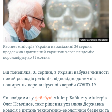
МУЛЬТИМЕДІА
ФОТО
СПЕЦПРОЄКТИ
ПОДКАСТИ
КРИМ РЕАЛІЇ
Кабінет міністрів України на засіданні 26 серпня
РУС
продовжив адаптивний карантин через пандемію
коронавірусу до 31 жовтня
УКР
КТАТ
Від понеділка, 31 серпня, в Україні набуває чинності
новий розподіл регіонів, відповідно до темпів
ДОЛУЧАЙСЯ!
поширення коронавірусної хвороби COVID-19.
Як повідомив у
фейсбуці
міністр Кабінету міністрів
Олег Немчінов, таке рішення ухвалила Державна
комісія з питань техногенно-екологічної безпеки та