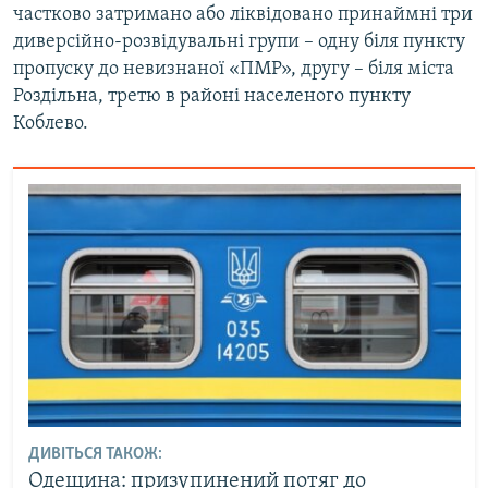
частково затримано або ліквідовано принаймні три
Усі сайти RFE/RL
диверсійно-розвідувальні групи – одну біля пункту
пропуску до невизнаної «ПМР», другу – біля міста
Роздільна, третю в районі населеного пункту
Коблево.
ДИВІТЬСЯ ТАКОЖ:
Одещина: призупинений потяг до