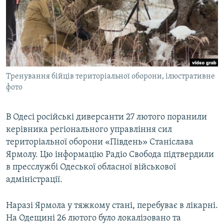
МУЛЬТИМЕДІА
ФОТО
СПЕЦПРОЄКТИ
ПОДКАСТИ
Тренування бійців територіальної оборони, ілюстративне
фото
КРИМ РЕАЛІЇ
РУС
В Одесі російські диверсанти 27 лютого поранили
УКР
керівника регіонального управління сил
КТАТ
територіальної оборони «Південь» Станіслава
Ярмолу. Цю інформацію Радіо Свобода підтвердили
ДОЛУЧАЙСЯ!
в пресслужбі Одеської обласної військової
адміністрації.
Наразі Ярмола у тяжкому стані, перебуває в лікарні.
На Одещині 26 лютого було локалізовано та