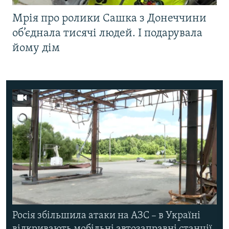
Мрія про ролики Сашка з Донеччини
об’єднала тисячі людей. І подарувала
йому дім
Росія збільшила атаки на АЗС – в Україні
відкривають мобільні автозаправні станції