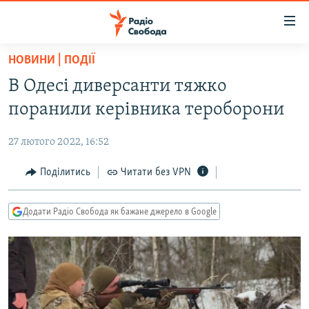
Доступність
посилання
Перейти
НОВИНИ | ПОДІЇ
до
РАДІО СВОБОДА – 70 РОКІВ
В Одесі диверсанти тяжко
основного
ВСЕ ЗА ДОБУ
матеріалу
поранили керівника тероборони
СТАТТІ
Перейти
до
27 лютого 2022, 16:52
ВІЙНА
ПОЛІТИКА
основної
РОСІЙСЬКА «ФІЛЬТРАЦІЯ»
Поділитись
Читати без VPN
ЕКОНОМІКА
навігації
Перейти
ДОНБАС.РЕАЛІЇ
СУСПІЛЬСТВО
до
Додати Радіо Свобода як бажане джерело в Google
КРИМ.РЕАЛІЇ
КУЛЬТУРА
пошуку
ТИ ЯК?
СПОРТ
СХЕМИ
УКРАЇНА
КИТАЙ.ВИКЛИКИ
СВІТ