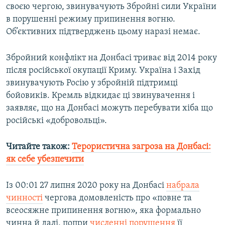
своєю чергою, звинувачують Збройні сили України
в порушенні режиму припинення вогню.
Об’єктивних підтверджень цьому наразі немає.
Збройний конфлікт на Донбасі триває від 2014 року
після російської окупації Криму. Україна і Захід
звинувачують Росію у збройній підтримці
бойовиків. Кремль відкидає ці звинувачення і
заявляє, що на Донбасі можуть перебувати хіба що
російські «добровольці».
Читайте також:
Терористична загроза на Донбасі:
як себе убезпечити
Із 00:01 27 липня 2020 року на Донбасі
набрала
чинності
чергова домовленість про «повне та
всеосяжне припинення вогню», яка формально
чинна й далі, попри
численні порушення
її