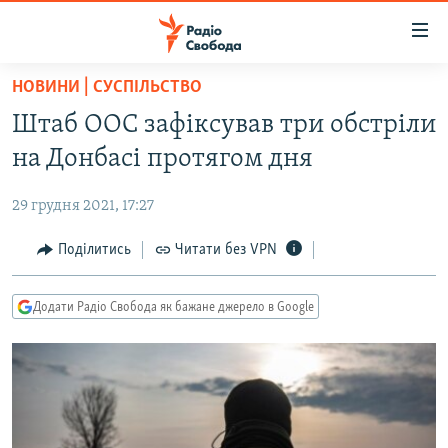
Доступність
посилання
Перейти
НОВИНИ | СУСПІЛЬСТВО
до
РАДІО СВОБОДА – 70 РОКІВ
Штаб ООС зафіксував три обстріли
основного
ВСЕ ЗА ДОБУ
матеріалу
на Донбасі протягом дня
СТАТТІ
Перейти
до
29 грудня 2021, 17:27
ВІЙНА
ПОЛІТИКА
основної
РОСІЙСЬКА «ФІЛЬТРАЦІЯ»
Поділитись
Читати без VPN
ЕКОНОМІКА
навігації
Перейти
ДОНБАС.РЕАЛІЇ
СУСПІЛЬСТВО
до
Додати Радіо Свобода як бажане джерело в Google
КРИМ.РЕАЛІЇ
КУЛЬТУРА
пошуку
ТИ ЯК?
СПОРТ
СХЕМИ
УКРАЇНА
КИТАЙ.ВИКЛИКИ
СВІТ