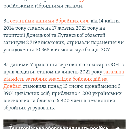
російськими гібридними силами.
За
останніми даними Збройних сил,
від 14 квітня
2014 року станом на 17 жовтня 2021 року на
території Донецької та Луганської областей
загинули 2 719 військових, отримали поранення чи
ушкодження 10 368 військовослужбовців ЗСУ.
За даними Управління верховного комісара ООН із
прав людини, станом на липень 2021 року
загальна
кількість загиблих внаслідок бойових дій на
Донбасі
становила понад 13 тисяч: щонайменше 3
3901 цивільних осіб, приблизно 4 200 українських
військових та близько 5 800 членів незаконних
збройних угруповань.
Територіальна оборона зупинить російські війська? (відео)