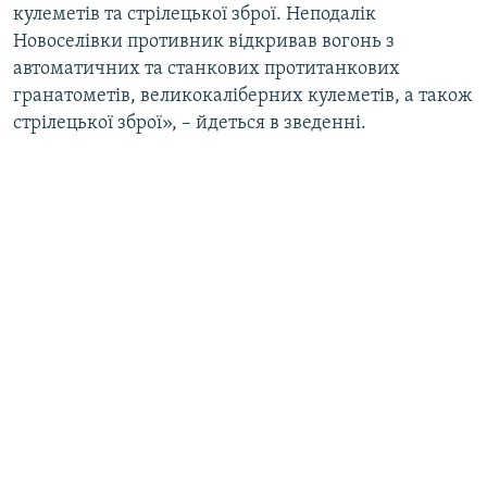
кулеметів та стрілецької зброї. Неподалік
Усі сайти RFE/RL
Новоселівки противник відкривав вогонь з
автоматичних та станкових протитанкових
гранатометів, великокаліберних кулеметів, а також
стрілецької зброї», – йдеться в зведенні.