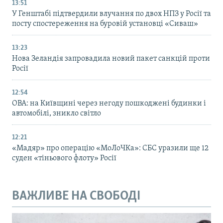
13:51
У Генштабі підтвердили влучання по двох НПЗ у Росії та
посту спостереження на буровій установці «Сиваш»
13:23
Нова Зеландія запровадила новий пакет санкцій проти
Росії
12:54
ОВА: на Київщині через негоду пошкоджені будинки і
автомобілі, зникло світло
12:21
«Мадяр» про операцію «МоЛоЧКа»: СБС уразили ще 12
суден «тіньового флоту» Росії
ВАЖЛИВЕ НА СВОБОДІ