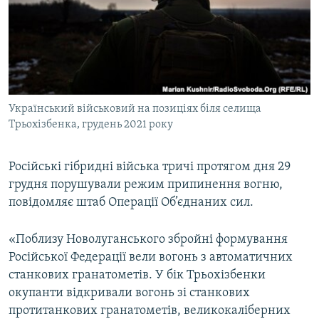
МУЛЬТИМЕДІА
ФОТО
СПЕЦПРОЄКТИ
ПОДКАСТИ
Український військовий на позиціях біля селища
Трьохізбенка, грудень 2021 року
КРИМ РЕАЛІЇ
РУС
Російські гібридні війська тричі протягом дня 29
УКР
грудня порушували режим припинення вогню,
КТАТ
повідомляє штаб Операції Об’єднаних сил.
ДОЛУЧАЙСЯ!
«Поблизу Новолуганського збройні формування
Російської Федерації вели вогонь з автоматичних
станкових гранатометів. У бік Трьохізбенки
окупанти відкривали вогонь зі станкових
протитанкових гранатометів, великокаліберних