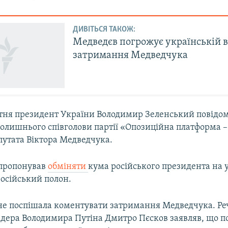
ДИВІТЬСЯ ТАКОЖ:
Медведєв погрожує українській в
затримання Медведчука
вітня президент України Володимир Зеленський повідо
олишнього співголови партії «Опозиційна платформа –
путата Віктора Медведчука.
апропонував
обміняти
кума російського президента на у
російський полон.
 не поспішала коментувати затримання Медведчука. Р
лідера Володимира Путіна Дмитро Пєсков заявляв, що 