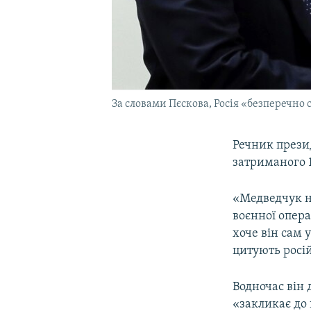
За словами Пєскова, Росія «безперечно
Речник прези
затриманого 
«Медведчук не
воєнної опера
хоче він сам у
цитують росій
Водночас він 
«закликає до 