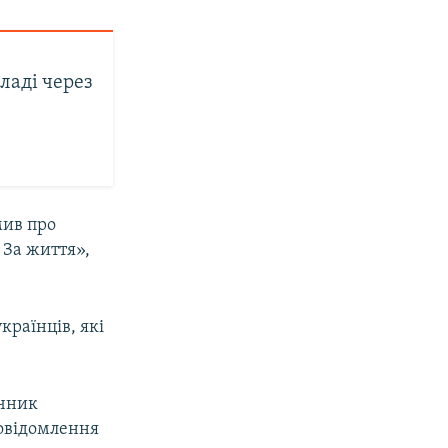
ладі через
мив про
 За життя»,
країнців, які
ечник
повідомлення