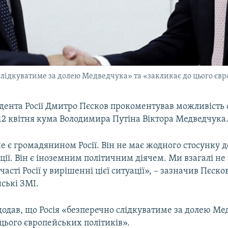
 слідкуватиме за долею Медведчука» та «закликає до цього єв
дента Росії Дмитро Пєсков прокоментував можливість 
12 квітня кума Володимира Путіна Віктора Медведчука
 є громадянином Росії. Він не має жодного стосунку д
ції. Він є іноземним політичним діячем. Ми взагалі не
часті Росії у вирішенні цієї ситуації», – зазначив Пєско
ські ЗМІ.
додав, що Росія «безперечно слідкуватиме за долею Ме
цього європейських політиків».