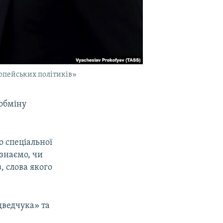
ропейських політиків»
обміну
.
о спеціальної
 знаємо, чи
в, слова якого
дведчука» та