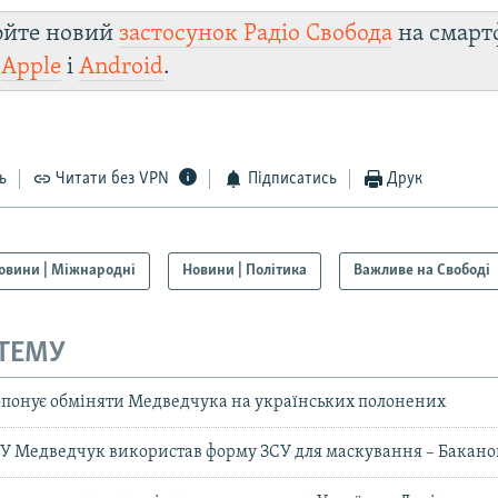
юйте новий
застосунок Радіо Свобода
на смарт
и
Apple
і
Android
.
ь
Читати без VPN
Підписатись
Друк
овини | Міжнародні
Новини | Політика
Важливе на Свободі
 ТЕМУ
понує обміняти Медведчука на українських полонених
У Медведчук використав форму ЗСУ для маскування – Бакано