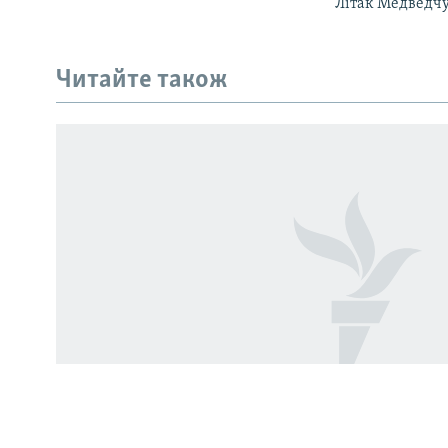
Літак Медведчу
КРИМ РЕАЛІЇ
РУС
Читайте також
УКР
КТАТ
ДОЛУЧАЙСЯ!
Усі сайти RFE/RL