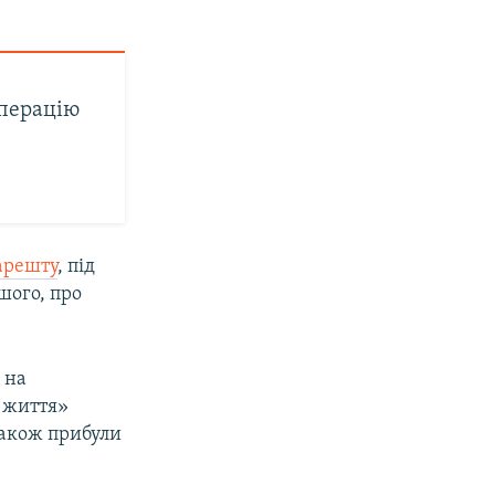
операцію
арешту
, під
шого, про
 на
а життя»
також прибули