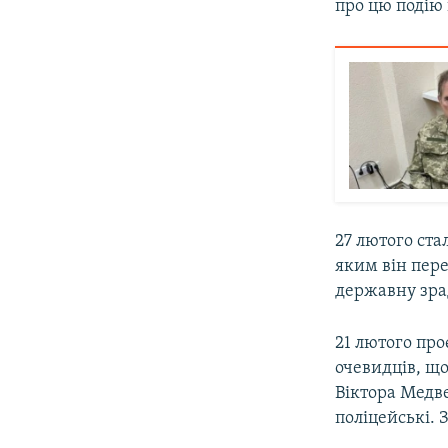
про цю подію 
27 лютого ста
яким він пере
державну зра
21 лютого про
очевидців, що
Віктора Медв
поліцейські. 