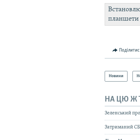
Встановл
планшет
Поділитис
Новини
Н
НА ЦЮ Ж
Зеленський про
Затриманий СБ