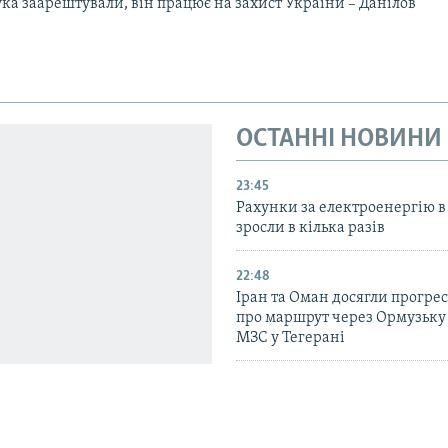
ка заарештували, він працює на захист України – Данілов
ОСТАННІ НОВИНИ
23:45
Рахунки за електроенергію в
зросли в кілька разів
22:48
Іран та Оман досягли прогресу
про маршрут через Ормузьку 
МЗС у Тегерані
21:36
У Краматорську і Слов’янську
залишаються понад 83 тисячі