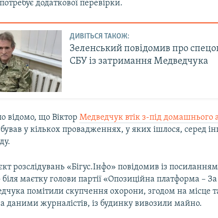
потребує додаткової перевірки.
ДИВІТЬСЯ ТАКОЖ:
Зеленський повідомив про спец
СБУ із затримання Медведчука
ло відомо, що Віктор
Медведчук втік з-під домашнього 
бував у кількох провадженнях, у яких ішлося, серед ін
ду.
єкт розслідувань «Бігус.Інфо» повідомив із посиланням
 біля маєтку голови партії «Опозиційна платформа – З
едчука помітили скупчення охорони, згодом на місце 
За даними журналістів, із будинку вивозили майно.