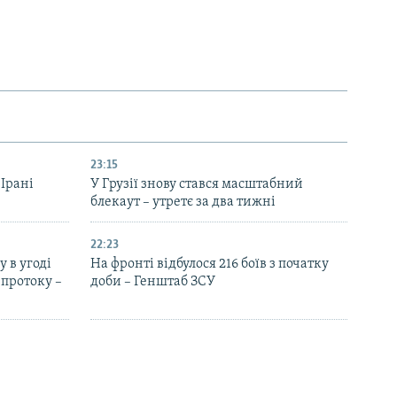
23:15
 Ірані
У Грузії знову стався масштабний
блекаут – утретє за два тижні
22:23
 в угоді
На фронті відбулося 216 боїв з початку
протоку –
доби – Генштаб ЗСУ
20:52
«Голос Америки» відновить мовлення
 людей –
українською – головний редактор