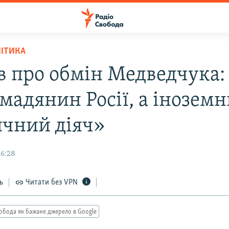
ЛІТИКА
в про обмін Медведчука:
омадянин Росії, а інозем
ичний діяч»
16:28
ь
Читати без VPN
обода як бажане джерело в Google