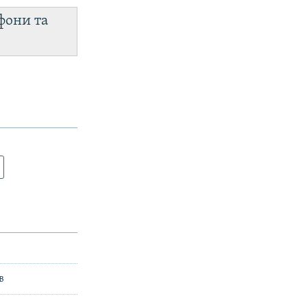
фони та
в