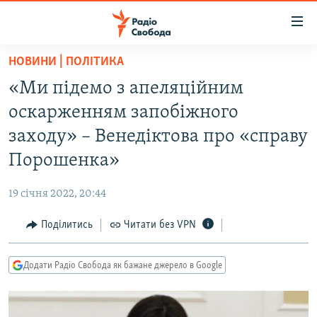
Доступність
посилання
Перейти
НОВИНИ | ПОЛІТИКА
до
РАДІО СВОБОДА – 70 РОКІВ
«Ми підемо з апеляційним
основного
ВСЕ ЗА ДОБУ
матеріалу
оскарженням запобіжного
СТАТТІ
Перейти
заходу» – Венедіктова про «справу
до
ВІЙНА
ПОЛІТИКА
Порошенка»
основної
РОСІЙСЬКА «ФІЛЬТРАЦІЯ»
ЕКОНОМІКА
навігації
19 січня 2022, 20:44
Перейти
ДОНБАС.РЕАЛІЇ
СУСПІЛЬСТВО
до
Поділитись
Читати без VPN
КРИМ.РЕАЛІЇ
КУЛЬТУРА
пошуку
ТИ ЯК?
СПОРТ
Додати Радіо Свобода як бажане джерело в Google
СХЕМИ
УКРАЇНА
КИТАЙ.ВИКЛИКИ
СВІТ