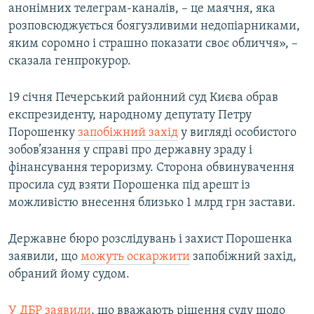
анонімних телеграм-каналів, – це маячня, яка
розповсюджується боягузливими недопіарниками,
яким соромно і страшно показати своє обличчя», –
сказала генпрокурор.
19 січня Печерський районний суд Києва обрав
експрезиденту, народному депутату Петру
Порошенку
запобіжний захід
у вигляді особистого
зобов’язання у справі про державну зраду і
фінансування тероризму. Сторона обвинувачення
просила суд взяти Порошенка під арешт із
можливістю внесення близько 1 млрд грн застави.
Державне бюро розслідувань і захист Порошенка
заявили, що
можуть оскаржити
запобіжний захід,
обраний йому судом.
У ДБР заявили
, що вважають рішення суду щодо