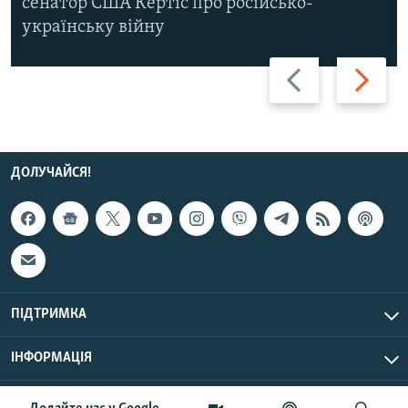
сенатор США Кертіс про російсько-
українську війну
Назад
Вперед
ДОЛУЧАЙСЯ!
ПІДТРИМКА
ІНФОРМАЦІЯ
UTC+3
© Радіо Свобода, 2026 | Усі права застережено.