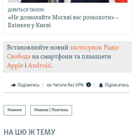
ДИВІТЬСЯ ТАКОЖ:
«Не дозволяйте Москві вас розколоти» –
Блінкен у Києві
Встановлюйте новий
застосунок Радіо
Свобода
на смартфони та планшети
Apple
і
Android
.
Поділитись
Читати без VPN
Підписатись
Новини
Новини | Політика
НА ЦЮ Ж ТЕМУ