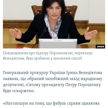
МУЛЬТИМЕДІА
ФОТО
СПЕЦПРОЄКТИ
ПОДКАСТИ
КРИМ РЕАЛІЇ
РУС
Повідомлення про підозру Порошенкові, переконує
УКР
Венедіктова, було зроблене у законний спосіб
КТАТ
Генеральний прокурор України Ірина Венедіктова
заявила, що обраний запобіжний захід народному
ДОЛУЧАЙСЯ!
депутатові, п’ятому президенту Петру Порошенку
буде оскаржено.
«Наголошую на тому, що фабула справи однакова