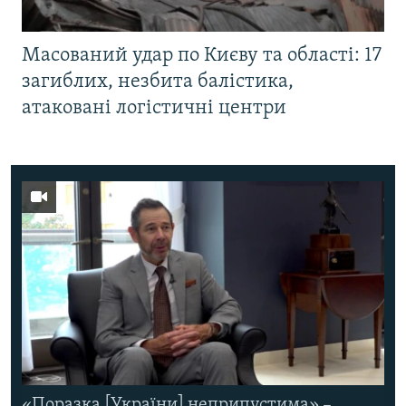
Масований удар по Києву та області: 17
загиблих, незбита балістика,
атаковані логістичні центри
«Поразка [України] неприпустима» –