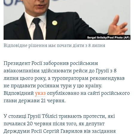
МУЛЬТИМЕДІА
ФОТО
СПЕЦПРОЄКТИ
ПОДКАСТИ
Відповідне рішення має почати діяти з 8 липня
КРИМ РЕАЛІЇ
РУС
Президент Росії заборонив російським
авіакомпаніям здійснювати рейси до Грузії з 8
УКР
липня цього року, а туроператорам рекомендував
КТАТ
не продавати росіянам тури у цю країну.
Відповідний
указ
опубліковано на сайті російського
ДОЛУЧАЙСЯ!
глави держави 21 червня.
​У столиці Грузії Тбілісі тривають протести, які
почалися 20 червня після того, як депутат
Держдуми Росії Сергій Гаврилов вів засідання