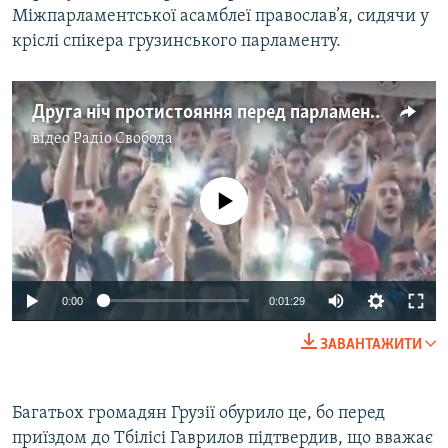
Міжпарламентської асамблеї православ’я, сидячи у
Усі сайти RFE/RL
кріслі спікера грузинського парламенту.
Друга ніч протистояння перед парламентом Грузії – відео
відео
Радіо Свобода
No media source currently available
0:00
0:01:29
ЗАВАНТАЖИТИ
Багатьох громадян Грузії обурило це, бо перед
приїздом до Тбілісі Гаврилов підтвердив, що вважає