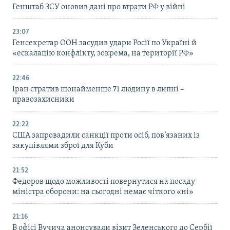
Генштаб ЗСУ оновив дані про втрати РФ у війні
23:07
Генсекретар ООН засудив удари Росії по Україні й
«ескалацію конфлікту, зокрема, на території РФ»
22:46
Іран стратив щонайменше 71 людину в липні –
правозахисники
22:22
США запровадили санкції проти осіб, пов’язаних із
закупівлями зброї для Куби
21:52
Федоров щодо можливості повернутися на посаду
міністра оборони: на сьогодні немає чіткого «ні»
21:16
В офісі Вучича анонсували візит Зеленського до Сербії