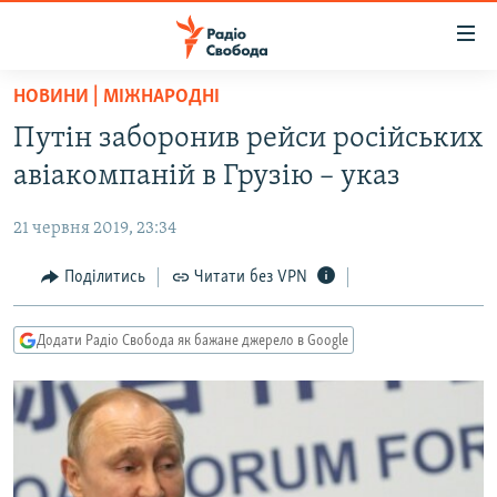
Доступність
посилання
Перейти
НОВИНИ | МІЖНАРОДНІ
до
РАДІО СВОБОДА – 70 РОКІВ
Путін заборонив рейси російських
основного
ВСЕ ЗА ДОБУ
матеріалу
авіакомпаній в Грузію – указ
СТАТТІ
Перейти
до
21 червня 2019, 23:34
ВІЙНА
ПОЛІТИКА
основної
РОСІЙСЬКА «ФІЛЬТРАЦІЯ»
Поділитись
Читати без VPN
ЕКОНОМІКА
навігації
Перейти
ДОНБАС.РЕАЛІЇ
СУСПІЛЬСТВО
до
Додати Радіо Свобода як бажане джерело в Google
КРИМ.РЕАЛІЇ
КУЛЬТУРА
пошуку
ТИ ЯК?
СПОРТ
СХЕМИ
УКРАЇНА
КИТАЙ.ВИКЛИКИ
СВІТ