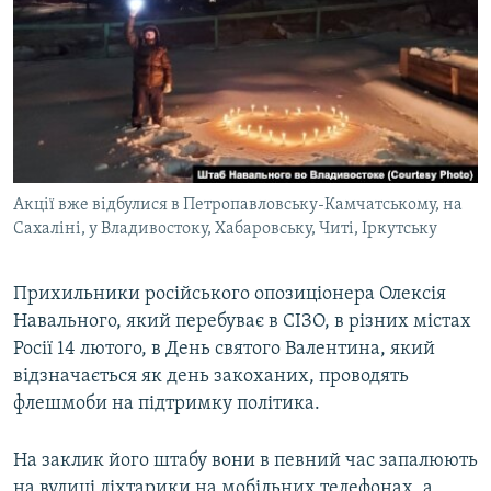
МУЛЬТИМЕДІА
ФОТО
СПЕЦПРОЄКТИ
ПОДКАСТИ
КРИМ РЕАЛІЇ
Акції вже відбулися в Петропавловську-Камчатському, на
РУС
Сахаліні, у Владивостоку, Хабаровську, Читі, Іркутську
УКР
Прихильники російського опозиціонера Олексія
КТАТ
Навального, який перебуває в СІЗО, в різних містах
Росії 14 лютого, в День святого Валентина, який
ДОЛУЧАЙСЯ!
відзначається як день закоханих, проводять
флешмоби на підтримку політика.
На заклик його штабу вони в певний час запалюють
на вулиці ліхтарики на мобільних телефонах, а