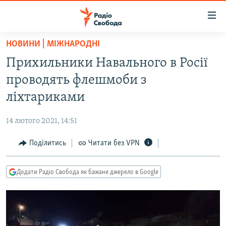
Доступність
посилання
Перейти
НОВИНИ | МІЖНАРОДНІ
до
РАДІО СВОБОДА – 70 РОКІВ
Прихильники Навального в Росії
основного
ВСЕ ЗА ДОБУ
матеріалу
проводять флешмоби з
СТАТТІ
Перейти
ліхтариками
до
ВІЙНА
ПОЛІТИКА
основної
14 лютого 2021, 14:51
РОСІЙСЬКА «ФІЛЬТРАЦІЯ»
ЕКОНОМІКА
навігації
Перейти
Поділитись
Читати без VPN
ДОНБАС.РЕАЛІЇ
СУСПІЛЬСТВО
до
КРИМ.РЕАЛІЇ
КУЛЬТУРА
пошуку
Додати Радіо Свобода як бажане джерело в Google
ТИ ЯК?
СПОРТ
СХЕМИ
УКРАЇНА
КИТАЙ.ВИКЛИКИ
СВІТ