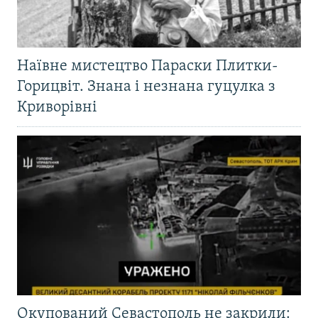
Наївне мистецтво Параски Плитки-
Горицвіт. Знана і незнана гуцулка з
Криворівні
Окупований Севастополь не закрили: