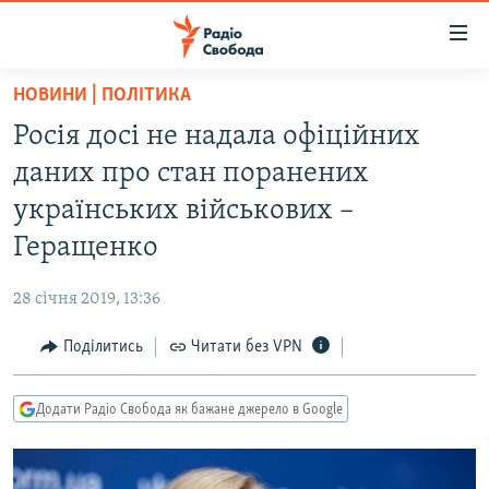
Доступність
посилання
Перейти
НОВИНИ | ПОЛІТИКА
до
РАДІО СВОБОДА – 70 РОКІВ
Росія досі не надала офіційних
основного
ВСЕ ЗА ДОБУ
матеріалу
даних про стан поранених
СТАТТІ
Перейти
українських військових –
до
ВІЙНА
ПОЛІТИКА
Геращенко
основної
РОСІЙСЬКА «ФІЛЬТРАЦІЯ»
ЕКОНОМІКА
навігації
28 січня 2019, 13:36
Перейти
ДОНБАС.РЕАЛІЇ
СУСПІЛЬСТВО
до
Поділитись
Читати без VPN
КРИМ.РЕАЛІЇ
КУЛЬТУРА
пошуку
ТИ ЯК?
СПОРТ
Додати Радіо Свобода як бажане джерело в Google
СХЕМИ
УКРАЇНА
КИТАЙ.ВИКЛИКИ
СВІТ