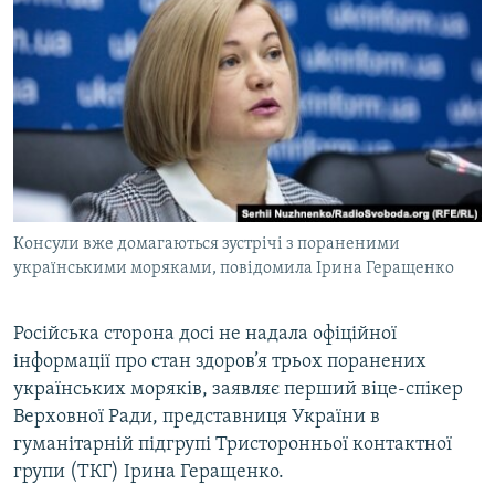
МУЛЬТИМЕДІА
ФОТО
СПЕЦПРОЄКТИ
ПОДКАСТИ
КРИМ РЕАЛІЇ
РУС
Консули вже домагаються зустрічі з пораненими
УКР
українськими моряками, повідомила Ірина Геращенко
КТАТ
Російська сторона досі не надала офіційної
інформації про стан здоров’я трьох поранених
ДОЛУЧАЙСЯ!
українських моряків, заявляє перший віце-спікер
Верховної Ради, представниця України в
гуманітарній підгрупі Тристоронньої контактної
групи (ТКГ) Ірина Геращенко.