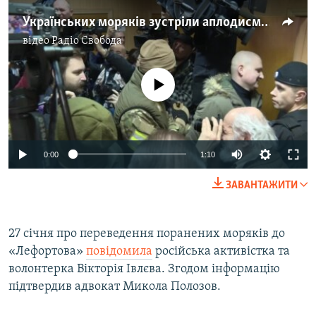
Українських моряків зустріли аплодисментами на суді в Москві – відео
відео
Радіо Свобода
No media source currently available
0:00
1:10
ЗАВАНТАЖИТИ
27 січня про переведення поранених моряків до
«Лефортова»
повідомила
російська активістка та
волонтерка Вікторія Івлєва. Згодом інформацію
підтвердив адвокат Микола Полозов.