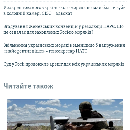
У заарештованого українського моряка почали боліти зуби
в холодній камері СІЗО – адвокат
Згадування Женевських конвенцій у резолюції ПАРЄ. Що
це означає для захоплених Росією моряків?
Звільнення українських моряків зменшило б напруження
«найефективніше» – генсекретар НАТО
Суд у Росії продовжив арешт для всіх українських моряків
Читайте також