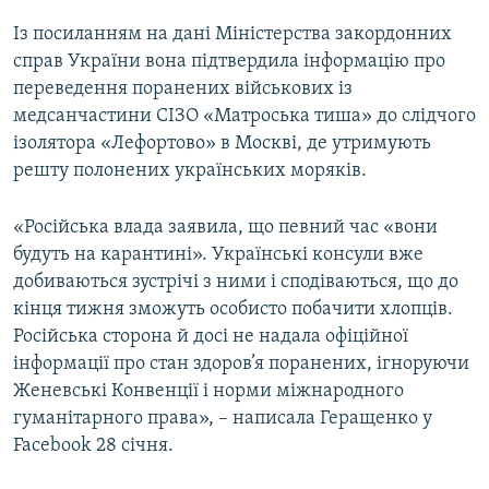
Усі сайти RFE/RL
Із посиланням на дані Міністерства закордонних
справ України вона підтвердила інформацію про
переведення поранених військових із
медсанчастини СІЗО «Матроська тиша» до слідчого
ізолятора «Лефортово» в Москві, де утримують
решту полонених українських моряків.
«Російська влада заявила, що певний час «вони
будуть на карантині». Українські консули вже
добиваються зустрічі з ними і сподіваються, що до
кінця тижня зможуть особисто побачити хлопців.
Російська сторона й досі не надала офіційної
інформації про стан здоров’я поранених, ігноруючи
Женевські Конвенції і норми міжнародного
гуманітарного права», – написала Геращенко у
Facebook 28 січня.