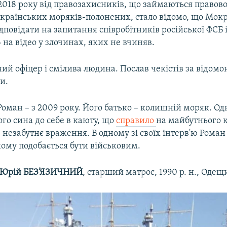
 2018 року від правозахисників, що займаються правов
країнських моряків-полонених, стало відомо, що Мок
дповідати на запитання співробітників російської ФСБ 
 на відео у злочинах, яких не вчиняв.
ний офіцер і смілива людина. Послав чекістів за відомо
и.
оман – з 2009 року. Його батько – колишній моряк. Одн
го сина до себе в каюту, що
справило
на майбутнього
 незабутнє враження. В одному зі своїх інтерв'ю Рома
йому подобається бути військовим.
‍✈️ Юрій БЕЗ’ЯЗИЧНИЙ
, старший матрос, 1990 р. н., Одещ