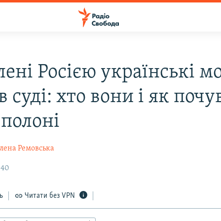
лені Росією українські м
в суді: хто вони і як поч
 полоні
лена Ремовська
:40
ь
Читати без VPN