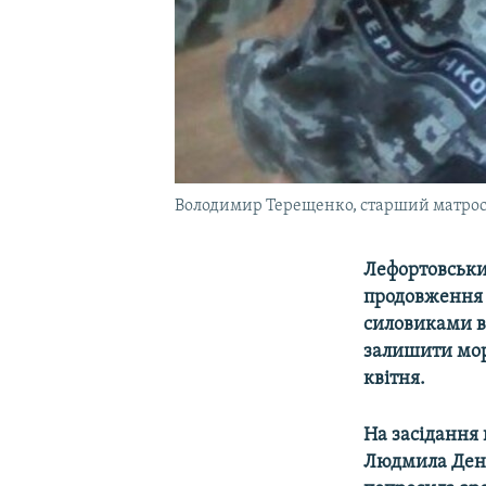
Володимир Терещенко, старший матрос 
Лефортовський
продовження 
силовиками в 
залишити мор
квітня.
На засідання
Людмила Деніс