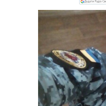
МУЛЬТИМЕДІА
Додати Радіо Св
ФОТО
СПЕЦПРОЄКТИ
ПОДКАСТИ