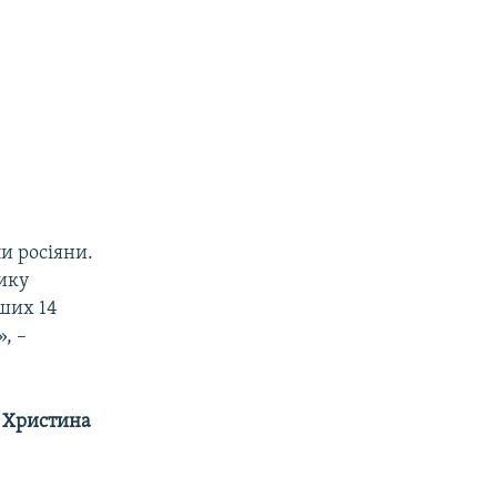
и росіяни.
рику
нших 14
, –
»
Христина