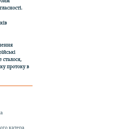
убим
ласності.
ків
чення
рійські
 сталося,
ку протоку в
на
ого катера