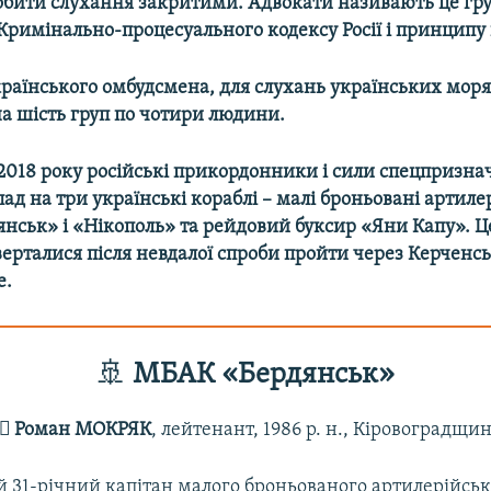
обити слухання закритими. Адвокати називають це гр
римінально-процесуального кодексу Росії і принципу г
країнського омбудсмена, для слухань українських моря
а шість груп по чотири людини.
2018 року російські прикордонники і с
или спецпризна
ад на три українські кораблі – малі броньовані артиле
нськ» і «Нікополь» та рейдовий буксир «Яни Капу». Це
ерталися після невдалої спроби пройти через Керченсь
е.
🚢
МБАК «Бердянськ»
‍✈️ Роман МОКРЯК
, лейтенант, 1986 р. н., Кіровоградщи
й 31-річний капітан малого броньованого артилерійськ