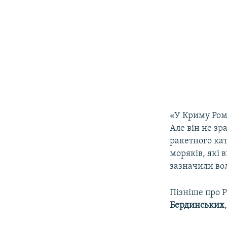
«У Криму Рома
Але він не зр
ракетного кат
моряків, які 
зазначили во
Пізніше про 
Бердинських