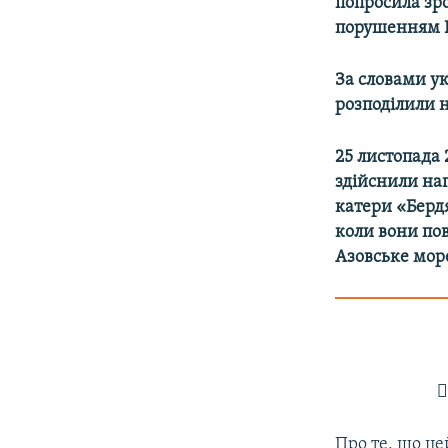
попросила зр
порушенням К
За словами у
розподілили н
25 листопада 
здійснили нап
катери «Бердя
коли вони пов
Азовське мор

Про те, що це