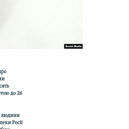
про
ми
сять
ртою до 26
в людини
пеки Росії