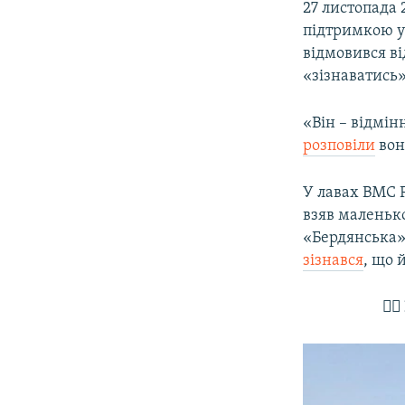
27 листопада
підтримкою у
відмовився ві
«зізнаватись»
«Він – відмін
розповіли
вон
У лавах ВМС Р
взяв маленько
«Бердянська»
зізнався
, що 
👨