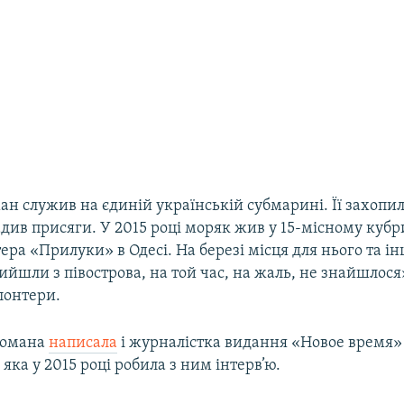
н служив на єдиній українській субмарині. Її захопил
адив присяги. У 2015 році моряк жив у 15-місному куб
ера «Прилуки» в Одесі. На березі місця для нього та і
вийшли з півострова, на той час, на жаль, не знайшлося»
лонтери.
Романа
написала
і журналістка видання «Новое время
, яка у 2015 році робила з ним інтерв’ю.