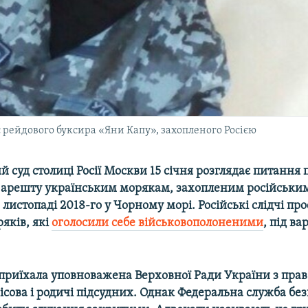
рейдового буксира «Яни Капу», захопленого Росією
 суд столиці Росії Москви 15 січня розглядає питання 
арешту українським морякам, захопленим російськи
листопаді 2018-го у Чорному морі. Російські слідчі про
яків, які
оголосили себе військовополоненими
, під ва
 приїхала уповноважена Верховної Ради України з пра
ова і родичі підсудних. Однак Федеральна служба без