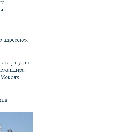
ою
ряк
і
ю адресою», –
ого разу він
 командира
н Мокряк
ина