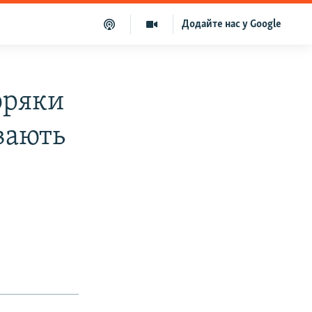
Додайте нас у Google
оряки
увають