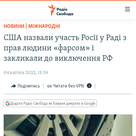
Доступність
посилання
Перейти
НОВИНИ | МІЖНАРОДНІ
до
РАДІО СВОБОДА – 70 РОКІВ
США назвали участь Росії у Раді з
основного
ВСЕ ЗА ДОБУ
матеріалу
прав людини «фарсом» і
СТАТТІ
Перейти
закликали до виключення РФ
до
ВІЙНА
ПОЛІТИКА
основної
04 квітня 2022, 15:39
РОСІЙСЬКА «ФІЛЬТРАЦІЯ»
ЕКОНОМІКА
навігації
Перейти
Поділитись
Читати без VPN
ДОНБАС.РЕАЛІЇ
СУСПІЛЬСТВО
до
КРИМ.РЕАЛІЇ
КУЛЬТУРА
пошуку
Додати Радіо Свобода як бажане джерело в Google
ТИ ЯК?
СПОРТ
СХЕМИ
УКРАЇНА
ПРИАЗОВ’Я
СВІТ