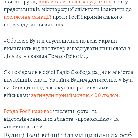
зв’язані руки,
викликали шок і засудження
з боку
представників міжнародної спільноти і заклики до
посилення санкцій
проти Росії і кримінального
переслідування винних.
«Образи з Бучі й спустошення по всій Україні
вимагають від нас тепер узгоджувати наші слова з
діями», – сказала Томас-Грінфілд.
Як повідомив в ефірі Радіо Свобода радник міністра
внутрішніх справ України Вадим Денисенко, у Бучі
на Київщині під час окупації російськими
військами
загинули щонайменше 400 людей
.
Влада Росії називає
численні фото- та
відеосвідчення цих вбивств «провокацією» та
«постановкою».
Вулиці Бучі всіяні тілами цивільних осіб