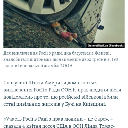
КИТАЙ.ВИКЛИКИ
МУЛЬТИМЕДІА
ФОТО
СПЕЦПРОЄКТИ
ПОДКАСТИ
Для виключення Росії з ради, яка базується в Женеві,
знадобиться підтримка щонайменше двох третин зі 193
КРИМ РЕАЛІЇ
членів Генеральної асамблеї ООН
РУС
УКР
Сполучені Штати Америки домагаються
КТАТ
виключення Росії з Ради ООН із прав людини після
повідомлень про те, що російські військові вбили
сотні цивільних жителів у Бучі на Київщині.
ДОЛУЧАЙСЯ!
«Участь Росії в Раді з прав людини – це фарс», –
сказала 4 квітня посол США в ООН Лінда Томас-