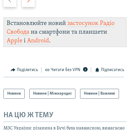
а
п
з
е
а
р
Встановлюйте новий
застосунок Радіо
д
е
Свобода
на смартфони та планшети
д
Apple
і
Android
.
Поділитись
Читати без VPN
Підписатись
Новини
Новини | Міжнародні
Новини | Важливі
НА ЦЮ Ж ТЕМУ
МЗС України: різанина в Бучі була навмисною, вимагаємо