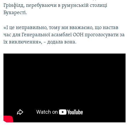
Грінфілд, перебуваючи в румунській столиці
Бухаресті.
Усі сайти RFE/RL
«І це неправильно, тому ми вважаємо, що настав
час для Генеральної асамблеї ООН проголосувати за
їх виключення», – додала вона.