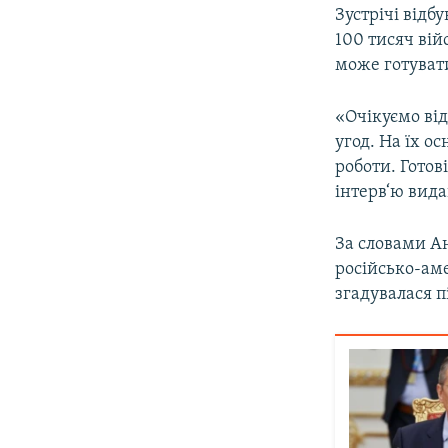
Зустрічі відб
100 тисяч вій
може готуват
«Очікуємо ві
угод. На їх о
роботи. Готов
інтерв‘ю вид
За словами А
російсько-аме
згадувалася п