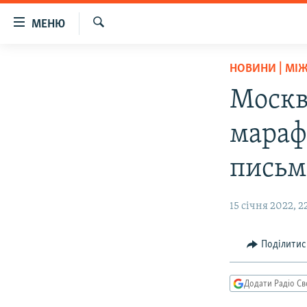
Доступність
МЕНЮ
посилання
Шукати
Перейти
РАДІО СВОБОДА – 70 РОКІВ
НОВИНИ | МІ
до
ВСЕ ЗА ДОБУ
основного
Москв
матеріалу
СТАТТІ
Перейти
мараф
ВІЙНА
ПОЛІТИКА
до
основної
РОСІЙСЬКА «ФІЛЬТРАЦІЯ»
ЕКОНОМІКА
письм
навігації
ДОНБАС.РЕАЛІЇ
СУСПІЛЬСТВО
Перейти
15 січня 2022, 2
до
КРИМ.РЕАЛІЇ
КУЛЬТУРА
пошуку
ТИ ЯК?
СПОРТ
Поділитис
СХЕМИ
УКРАЇНА
КИТАЙ.ВИКЛИКИ
СВІТ
Додати Радіо Св