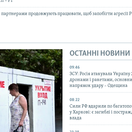
ії – FT
з партнерами продовжують працювати, щоб запобігти агресії Р
ОСТАННІ НОВИНИ
09:46
ЗСУ: Росія атакувала Україну
дронами і ракетами, основн
напрямок удару – Одещина
08:22
Сили РФ вдарили по багатопо
у Харкові: є загиблі і постраж
влада