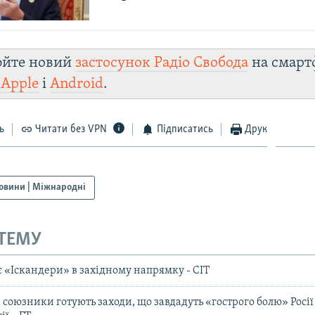
юйте новий
застосунок Радіо Свобода
на смарт
и
Apple
і
Android
.
ь
Читати без VPN
Підписатись
Друк
овини | Міжнародні
 ТЕМУ
є «Іскандери» в західному напрямку - CIT
 союзники готують заходи, що завдадуть «гострого болю» Росії