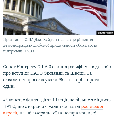
МУЛЬТИМЕДІА
ФОТО
СПЕЦПРОЄКТИ
ПОДКАСТИ
Президент США Джо Байден назвав це рішення
демонстрацією глибокої прихильності обох партій
КРИМ РЕАЛІЇ
підтримці НАТО
РУС
УКР
Сенат Конгресу США 3 серпня ратифікував договір
КТАТ
про вступ до НАТО Фінляндії та Швеції. За
схвалення проголосували 95 сенаторів, проти –
один.
ДОЛУЧАЙСЯ!
«Членство Фінляндії та Швеції ще більше зміцнить
НАТО, що є вкрай актуальним на тлі
російської
агресії
, на тлі аморальної та несправедливої