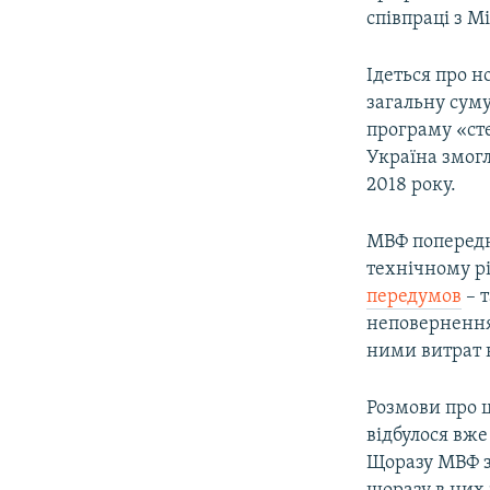
співпраці з 
Ідеться про 
загальну суму
програму «сте
Україна змог
2018 року.
МВФ попередн
технічному рі
передумов
– 
неповернення
ними витрат 
Розмови про
відбулося вже
Щоразу МВФ з