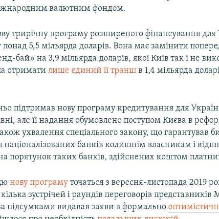
Міжнародним валютним фондом.
нову трирічну програму розширеного фінансування для
 понад 5,5 мільярда доларів. Вона має замінити попер
нд-бай» на 3,9 мільярда доларів, якої Київ так і не вик
ла отримати
лише єдиний її транш
в 1,4 мільярда доларі
ьо підтримав нову програму кредитування для Україн
вні, але її надання обумовлено поступом Києва в рефо
також ухвалення спеціального закону, що гарантував б
 націоналізованих банків колишнім власникам і відш
на порятунок таких банків, здійснених коштом платник
 цю
нову програму
точаться з вересня-листопада 2019 рок
 кілька зустрічей і раундів переговорів представників 
а підсумками видавав заяви в формально
оптимістич