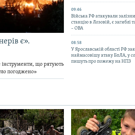
09:46
Війська РФ атакували залізн
станцію в Лозовій, є загиблі 
– ОВА
ерів є».
08:58
У Ярославській області РФ за
наймасовішу атаку БпЛА, у 
пишуть про пожежу на НПЗ
 інструменти, що рятують
уло погоджено»