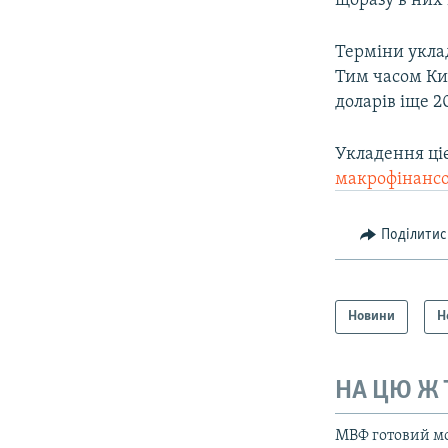
щоразу в них 
Терміни укла
Тим часом Киї
доларів іще 2
Укладення ці
макрофінансо
Поділитис
Новини
Н
НА ЦЮ Ж
МВФ готовий моб