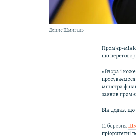
Денис Шмигаль
Прем’єр-мініс
що переговор
«Вчора і кож
просуваємося 
міністра фіна
заявив прем’є
Він додав, що
11 березня
Шм
пріоритетні п