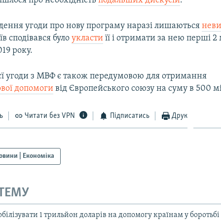
ішлося про необхідність
подальших дискусій
.
дення угоди про нову програму наразі лишаються
нев
в сподівався було
укласти
її і отримати за нею перші 2
019 року.
єї угоди з МВФ є також передумовою для отримання
вої допомоги
від Європейського союзу на суму в 500 мі
ь
Читати без VPN
Підписатись
Друк
овини | Економіка
 ТЕМУ
ілізувати 1 трильйон доларів на допомогу країнам у боротьбі 