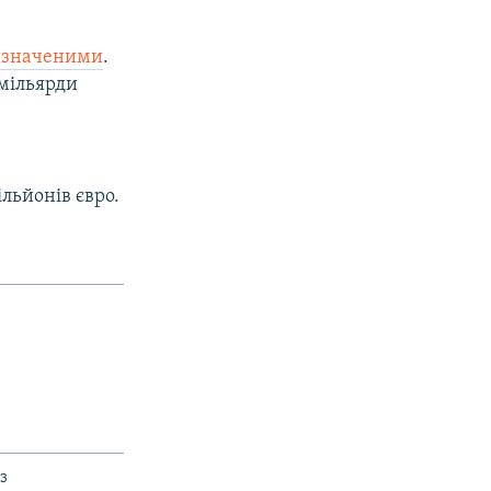
изначеними
.
 мільярди
льйонів євро.
з