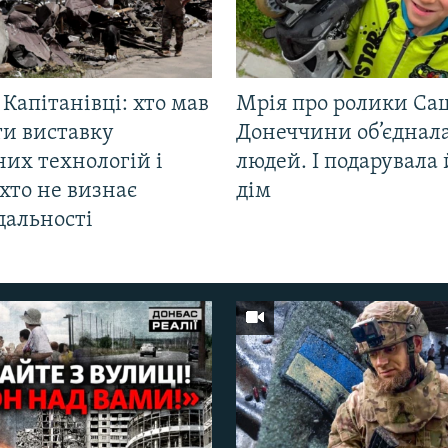
 Капітанівці: хто мав
Мрія про ролики Са
ти виставку
Донеччини об’єднала
их технологій і
людей. І подарувала
хто не визнає
дім
дальності