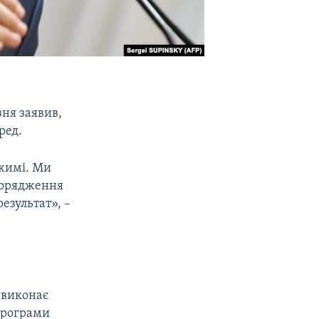
зня заявив,
ред.
ежимі. Ми
зпорядження
езультат», –
 виконає
 програми