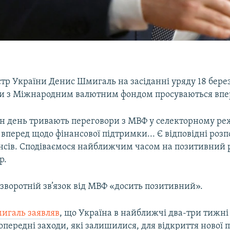
тр України Денис Шмигаль на засіданні уряду 18 бере
и з Міжнародним валютним фондом просуваються впе
ен день тривають переговори з МВФ у селекторному р
вперед щодо фінансової підтримки... Є відповідні ро
нсів. Сподіваємося найближчим часом на позитивний р
р.
 зворотній зв’язок від МВФ «досить позитивний».
игаль заявляв
, що Україна в найближчі два-три тижні
опередні заходи, які залишилися, для відкриття нової