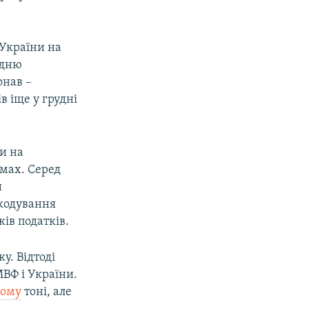
 України на
едню
онав –
в іще у грудні
и на
рмах. Серед
и
кодування
ів податків.
у. Відтоді
МВФ і України.
ному
тоні, але