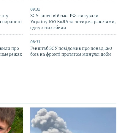
09:31
ичну
ЗСУ: вночі війська РФ атакували
та поранені
Україну 100 БпЛА та чотирма ракетами,
одну з них збили
08:31
явили про
Генштаб ЗСУ повідомив про понад 260
соцмережах
боїв на фронті протягом минулої доби