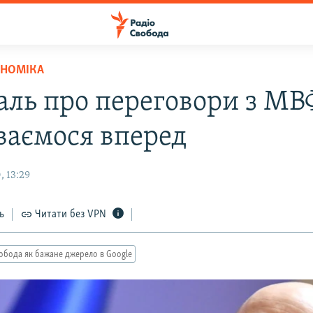
ОНОМІКА
ль про переговори з МВ
ваємося вперед
, 13:29
ь
Читати без VPN
обода як бажане джерело в Google