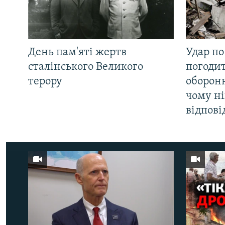
День пам'яті жертв
Удар по
сталінського Великого
погоди
терору
оборонн
чому ні
відпові