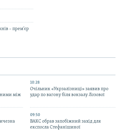
нів – прем’єр
10:28
Очільник «Укрзалізниці» заявив про
аними між
удар по вагону біля вокзалу Лозової
09:50
личезна
ВАКС обрав запобіжний захід для
експосла Стефанішиної