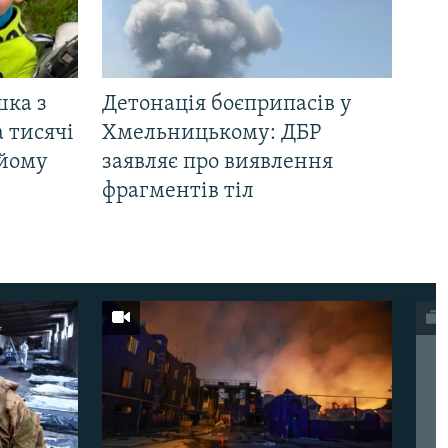
шка з
Детонація боєприпасів у
 тисячі
Хмельницькому: ДБР
 йому
заявляє про виявлення
фрагментів тіл