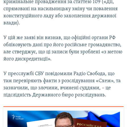
кримінальне провадження за статтею 109 («Дії,
спрямовані на насильницьку зміну чи повалення
конституційного ладу або захоплення державної
влади).
У цій же заяві він визнав, що офіційні органи РФ
обліковують дані про його російське громадянство,
але стверджує, що ці записи були зроблені «з метою
його дискредитації».
У пресслужбі СБУ повідомили Радіо Свобода, що
там перевіряють факти з розслідування «Схем», та
зазначили, що злочини, вчинені суддями, – це
підслідність Державного бюро розслідувань.