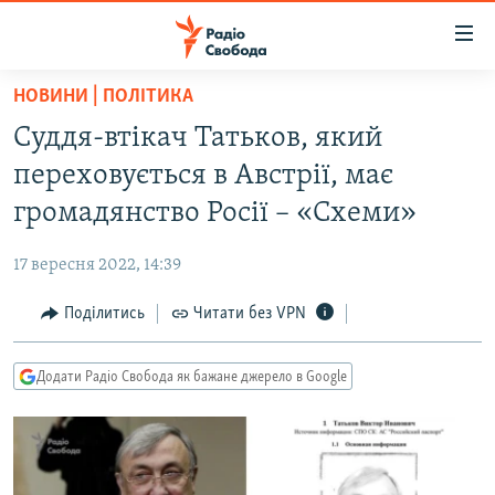
Доступність
посилання
Перейти
НОВИНИ | ПОЛІТИКА
до
РАДІО СВОБОДА – 70 РОКІВ
Суддя-втікач Татьков, який
основного
ВСЕ ЗА ДОБУ
матеріалу
переховується в Австрії, має
СТАТТІ
Перейти
громадянство Росії – «Схеми»
до
ВІЙНА
ПОЛІТИКА
основної
17 вересня 2022, 14:39
РОСІЙСЬКА «ФІЛЬТРАЦІЯ»
ЕКОНОМІКА
навігації
Перейти
Поділитись
Читати без VPN
ДОНБАС.РЕАЛІЇ
СУСПІЛЬСТВО
до
КРИМ.РЕАЛІЇ
КУЛЬТУРА
пошуку
Додати Радіо Свобода як бажане джерело в Google
ТИ ЯК?
СПОРТ
СХЕМИ
УКРАЇНА
КИТАЙ.ВИКЛИКИ
СВІТ