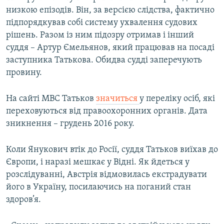
низкою епізодів. Він, за версією слідства, фактично
підпорядкував собі систему ухвалення судових
рішень. Разом із ним підозру отримав і інший
суддя – Артур Ємельянов, який працював на посаді
заступника Татькова. Обидва судді заперечують
провину.
На сайті МВС Татьков
значиться
у переліку осіб, які
переховуються від правоохоронних органів. Дата
зникнення – грудень 2016 року.
Коли Янукович втік до Росії, суддя Татьков виїхав до
Європи, і наразі мешкає у Відні. Як йдеться у
розслідуванні, Австрія відмовилась екстрадувати
його в Україну, посилаючись на поганий стан
здоров’я.