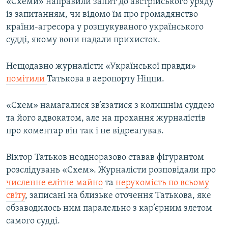
«Схеми» направили запит до австрійського уряду
із запитанням, чи відомо їм про громадянство
країни-агресора у розшукуваного українського
судді, якому вони надали прихисток.
Нещодавно журналісти «Української правди»
помітили
Татькова в аеропорту Ніцци.
«Схем» намагалися зв’язатися з колишнім суддею
та його адвокатом, але на прохання журналістів
про коментар він так і не відреагував.
Віктор Татьков неодноразово ставав фігурантом
розслідувань «Схем». Журналісти розповідали про
численне елітне майно
та
нерухомість по всьому
світу
, записані на близьке оточення Татькова, яке
обзаводилось ним паралельно з кар’єрним злетом
самого судді.