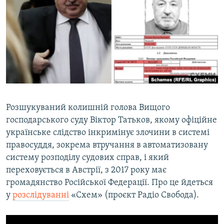
МУЛЬТИМЕДІА
ФОТО
СПЕЦПРОЄКТИ
ПОДКАСТИ
КРИМ РЕАЛІЇ
РУС
Розшукуваний колишній голова Вищого
господарського суду Віктор Татьков, якому офіційне
УКР
українське слідство інкримінує злочини в системі
КТАТ
правосуддя, зокрема втручання в автоматизовану
систему розподілу судових справ, і який
ДОЛУЧАЙСЯ!
переховується в Австрії, з 2017 року має
громадянство Російської Федерації. Про це йдеться
у
розслідуванні
«Схем» (проєкт Радіо Свобода).