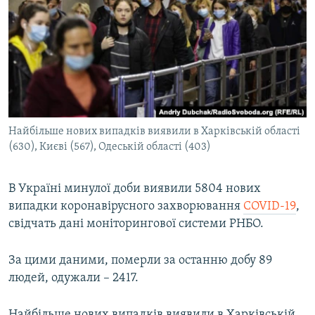
МУЛЬТИМЕДІА
ФОТО
СПЕЦПРОЄКТИ
ПОДКАСТИ
КРИМ РЕАЛІЇ
Найбільше нових випадків виявили в Харківській області
РУС
(630), Києві (567), Одеській області (403)
УКР
В Україні минулої доби виявили 5804 нових
КТАТ
випадки коронавірусного захворювання
COVID-19
,
свідчать дані моніторингової системи РНБО.
ДОЛУЧАЙСЯ!
За цими даними, померли за останню добу 89
людей, одужали – 2417.
Найбільше нових випадків виявили в Харківській