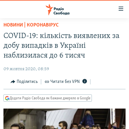
Доступність
посилання
Перейти
НОВИНИ | КОРОНАВІРУС
до
РАДІО СВОБОДА – 70 РОКІВ
COVID-19: кількість виявлених за
основного
ВСЕ ЗА ДОБУ
матеріалу
добу випадків в Україні
СТАТТІ
Перейти
наблизилася до 6 тисяч
до
ВІЙНА
ПОЛІТИКА
основної
09 жовтня 2020, 08:59
РОСІЙСЬКА «ФІЛЬТРАЦІЯ»
ЕКОНОМІКА
навігації
Перейти
Поділитись
Читати без VPN
ДОНБАС.РЕАЛІЇ
СУСПІЛЬСТВО
до
КРИМ.РЕАЛІЇ
КУЛЬТУРА
пошуку
Додати Радіо Свобода як бажане джерело в Google
ТИ ЯК?
СПОРТ
СХЕМИ
УКРАЇНА
КИТАЙ.ВИКЛИКИ
СВІТ