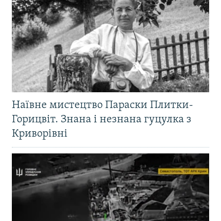
Наївне мистецтво Параски Плитки-
Горицвіт. Знана і незнана гуцулка з
Криворівні