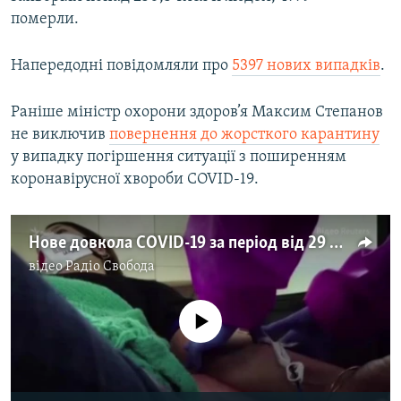
померли.
Напередодні повідомляли про
5397 нових випадків
.
Раніше міністр охорони здоров’я Максим Степанов
не виключив
повернення до жорсткого карантину
у випадку погіршення ситуації з поширенням
коронавірусної хвороби COVID-19.
Нове довкола COVID-19 за період від 29 вересня до 5 жовтня – відео
відео
Радіо Свобода
No media source currently available