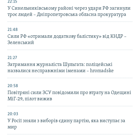
22:15
У Синельниківському районі через удари РФ загинули
троє людей – Дніпропетровська обласна прокуратура
21:48
Сили РФ «отримали додаткову балістику» від КНДР –
Зеленський
21:27
Затримання журналіста Шульгата: поліцейські
назвалися несправжніми іменами – hromadske
20:58
Повітряні сили ЗСУ повідомили про втрату на Одещині
МіГ-29, пілот вижив
20:03
У Росії зняли з виборів єдину партію, яка виступає за
мир