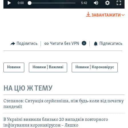
Auto
0:00
5:42
240p
ЗАВАНТАЖИТИ
360p
Auto
240p
360p
480p
480p
720p
Поділитись
Читати без VPN
Підписатись
720p
1080p
1080p
Новини
Новини | Важливі
Новини | Коронавірус
НА ЦЮ Ж ТЕМУ
Степанов: Ситуація серйозніша, ніж будь-коли від початку
пандемії
В Україні виявили близько 20 випадків повторного
інфікування коронавірусом – Ляшко