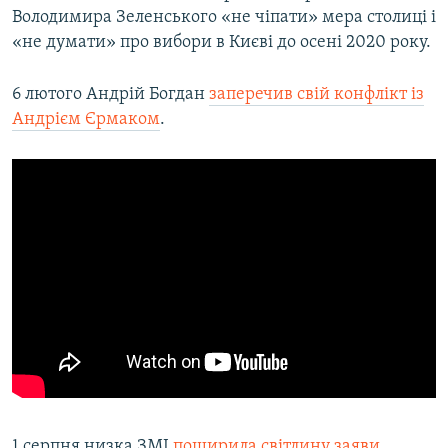
Володимира Зеленського «не чіпати» мера столиці і
«не думати» про вибори в Києві до осені 2020 року.
6 лютого Андрій Богдан
заперечив свій конфлікт із
Андрієм Єрмаком
.
1 серпня низка ЗМІ
поширила світлину заяви