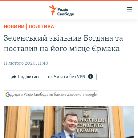
Доступність
посилання
Перейти
НОВИНИ | ПОЛІТИКА
до
РАДІО СВОБОДА – 70 РОКІВ
Зеленський звільнив Богдана та
основного
ВСЕ ЗА ДОБУ
матеріалу
поставив на його місце Єрмака
СТАТТІ
Перейти
до
11 лютого 2020, 11:40
ВІЙНА
ПОЛІТИКА
основної
РОСІЙСЬКА «ФІЛЬТРАЦІЯ»
Поділитись
Читати без VPN
ЕКОНОМІКА
навігації
Перейти
ДОНБАС.РЕАЛІЇ
СУСПІЛЬСТВО
до
Додати Радіо Свобода як бажане джерело в Google
КРИМ.РЕАЛІЇ
КУЛЬТУРА
пошуку
ТИ ЯК?
СПОРТ
СХЕМИ
УКРАЇНА
КИТАЙ.ВИКЛИКИ
СВІТ