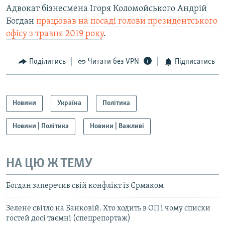
Адвокат бізнесмена Ігоря Коломойського Андрій
Богдан
працював на посаді голови президентського
офісу з травня 2019 року
.
Поділитись
Читати без VPN
Підписатись
Новини
Україна
Політика
Новини | Політика
Новини | Важливі
НА ЦЮ Ж ТЕМУ
Богдан заперечив свій конфлікт із Єрмаком
Зелене світло на Банковій. Хто ходить в ОП і чому списки
гостей досі таємні (спецрепортаж)