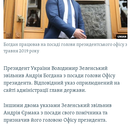
МУЛЬТИМЕДІА
ФОТО
СПЕЦПРОЄКТИ
ПОДКАСТИ
Богдан працював на посаді голови президентського офісу з
травня 2019 року
КРИМ РЕАЛІЇ
РУС
Президент України Володимир Зеленський
УКР
звільнив Андрія Богдана з посади голови Офісу
КТАТ
президента. Відповідний указ оприлюднений на
сайті адміністрації глави держави.
ДОЛУЧАЙСЯ!
Іншими двома указами Зеленський звільнив
Андрія Єрмака з посади свого помічника та
призначив його головою Офісу президента.