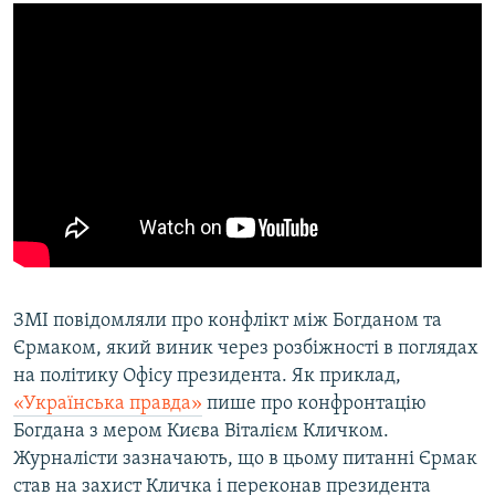
Усі сайти RFE/RL
ЗМІ повідомляли про конфлікт між Богданом та
Єрмаком, який виник через розбіжності в поглядах
на політику Офісу президента. Як приклад,
«Українська правда»
пише про конфронтацію
Богдана з мером Києва Віталієм Кличком.
Журналісти зазначають, що в цьому питанні Єрмак
став на захист Кличка і переконав президента