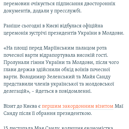
перемовин очікується підписання двосторонніх
Усі сайти RFE/RL
документів, додали у пресслужбі.
Раніше сьогодні в Києві відбулася офіційна
церемонія зустрічі президентів України в Молдови.
«На площі перед Маріїнським палацом рота
почесної варти відрапортувала високій гості.
Пролунали гімни України та Молдови, після чого
глави держав здійснили обхід воїнів почесної
варти. Володимир Зеленський та Майя Санду
представили членів української та молдовської
делегацій», – йдеться в повідомленні.
Візит до Києва є
першим закордонним візитом
Маї
Санду після її обрання президенткою.
15 листопада Мая Санду, колишня економістка