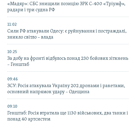
«Мадяр»: СБС знищили позицію ЗРК С-400 «Тріумф»,
радари і три судна РФ
11:02
Сили РФ атакували Одесу: є руйнування і постраждалі,
зникло світло – влада
10:25
За добу на фронті відбулось понад 230 бойових зіткнень
– Генштаб
09:46
ЗСУ: Росія атакувала Україну 202 дронами і ракетами,
основний напрямок удару – Одещина
09:10
Генштаб: Росія втратила ще 1130 військових, два танки і
понад 40 артсистем