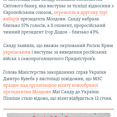
Світового банку, яка виступає за тісніші відносини з
Європейським союзом,
перемогла в другому турі
виборів
президента Молдови. Санду набрала
близько 57% голосів, а її опонент, проросійський
чинний президент Ігор Додон – близько 43%.
Санду заявила, що вважає окупований Росією Крим
українським
і виступає за виведення російських
військ з самопроголошеного Придністров’я.
Голова Міністерства закордонних справ України
Дмитро Кулеба у листопаді повідомив, що МЗС
працює над організацією візиту новообраної
президентки Молдови
Маї Санду до України.
Пізніше стало відомо, що візит відбудеться 12 січня.