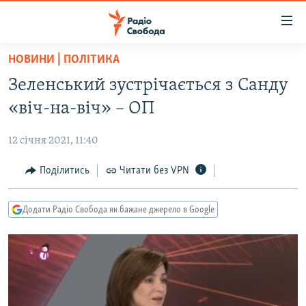
Доступність
посилання
Перейти
НОВИНИ | ПОЛІТИКА
до
РАДІО СВОБОДА – 70 РОКІВ
Зеленський зустрічається з Санду
основного
ВСЕ ЗА ДОБУ
матеріалу
«віч-на-віч» – ОП
СТАТТІ
Перейти
до
12 січня 2021, 11:40
ВІЙНА
ПОЛІТИКА
основної
РОСІЙСЬКА «ФІЛЬТРАЦІЯ»
Поділитись
Читати без VPN
ЕКОНОМІКА
навігації
Перейти
ДОНБАС.РЕАЛІЇ
СУСПІЛЬСТВО
до
Додати Радіо Свобода як бажане джерело в Google
КРИМ.РЕАЛІЇ
КУЛЬТУРА
пошуку
ТИ ЯК?
СПОРТ
СХЕМИ
УКРАЇНА
КИТАЙ.ВИКЛИКИ
СВІТ