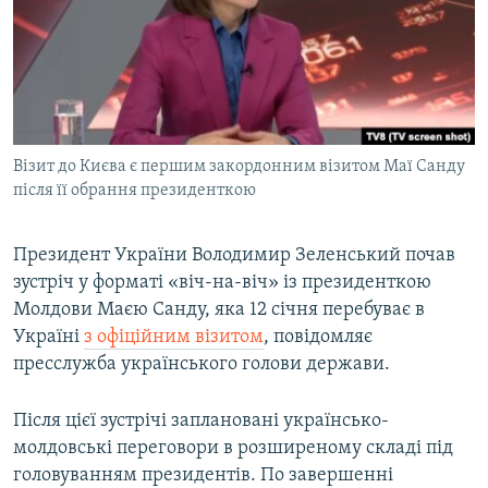
МУЛЬТИМЕДІА
ФОТО
СПЕЦПРОЄКТИ
ПОДКАСТИ
Візит до Києва є першим закордонним візитом Маї Санду
після її обрання президенткою
КРИМ РЕАЛІЇ
РУС
Президент України Володимир Зеленський почав
УКР
зустріч у форматі «віч-на-віч» із президенткою
КТАТ
Молдови Маєю Санду, яка 12 січня перебуває в
Україні
з офіційним візитом
, повідомляє
ДОЛУЧАЙСЯ!
пресслужба українського голови держави.
Після цієї зустрічі заплановані українсько-
молдовські переговори в розширеному складі під
головуванням президентів. По завершенні