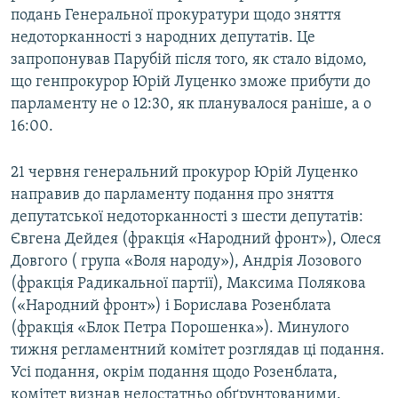
подань Генеральної прокуратури щодо зняття
недоторканності з народних депутатів. Це
запропонував Парубій після того, як стало відомо,
що генпрокурор Юрій Луценко зможе прибути до
парламенту не о 12:30, як планувалося раніше, а о
16:00.
21 червня генеральний прокурор Юрій Луценко
направив до парламенту подання про зняття
депутатської недоторканності з шести депутатів:
Євгена Дейдея (фракція «Народний фронт»), Олеся
Довгого ( група «Воля народу»), Андрія Лозового
(фракція Радикальної партії), Максима Полякова
(«Народний фронт») і Борислава Розенблата
(фракція «Блок Петра Порошенка»). Минулого
тижня регламентний комітет розглядав ці подання.
Усі подання, окрім подання щодо Розенблата,
комітет визнав недостатньо обґрунтованими.