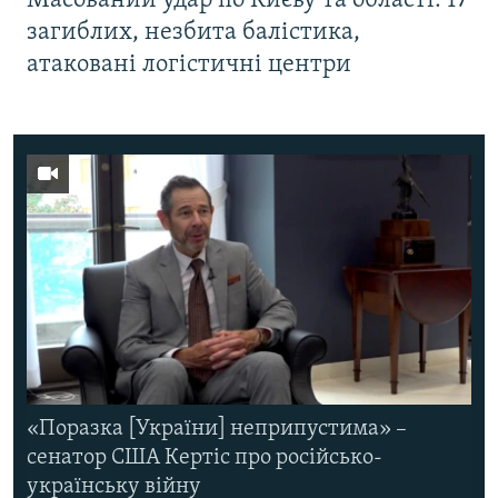
Масований удар по Києву та області: 17
загиблих, незбита балістика,
атаковані логістичні центри
«Поразка [України] неприпустима» –
сенатор США Кертіс про російсько-
українську війну