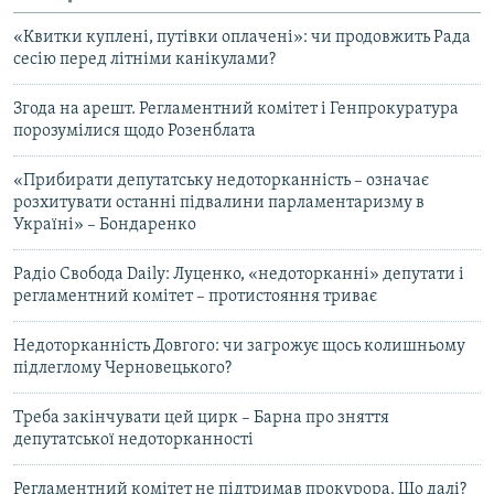
«Квитки куплені, путівки оплачені»: чи продовжить Рада
сесію перед літніми канікулами?
Згода на арешт. Регламентний комітет і Генпрокуратура
порозумілися щодо Розенблата
«Прибирати депутатську недоторканність – означає
розхитувати останні підвалини парламентаризму в
Україні» – Бондаренко
Радіо Свобода Daily: Луценко, «недоторканні» депутати і
регламентний комітет – протистояння триває
Недоторканність Довгого: чи загрожує щось колишньому
підлеглому Черновецького?
Треба закінчувати цей цирк – Барна про зняття
депутатської недоторканності
Регламентний комітет не підтримав прокурора. Що далі?