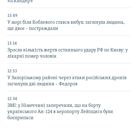
«Іскандер»
13:49
У морі біля Коблевого стався вибух: загинула людина,
ще двоє – постраждали
13:14
Зросла кількість жертв останнього удару РФ по Києву: у
лікарні помер чоловік
12:53
У Запорізькому районі через атаки російських дронів
загинули дві людини – Федоров
12:34
ЗМІ: у Німеччині заперечили, що на борту
українського Ан-124 в аеропорту Лейпцига були
боєприпаси