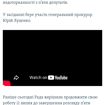
недоторканності з п’яти депутатів.
Усі сайти RFE/RL
У засіданні бере участь генеральний прокурор
Юрій Луценко.
Раніше сьогодні Рада вирішила продовжити свою
роботу 11 липня до завершення розгляду п’яти