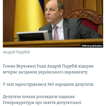
МУЛЬТИМЕДІА
ФОТО
СПЕЦПРОЄКТИ
ПОДКАСТИ
КРИМ РЕАЛІЇ
РУС
Андрій Парубій
УКР
КТАТ
Голова Верховної Ради Андрій Парубій відкрив
вечірнє засідання українського парламенту.
ДОЛУЧАЙСЯ!
У залі зареєструвалися 360 народних депутатів.
Депутати почали розглядати подання
Генпрокуратури про зняття депутатської