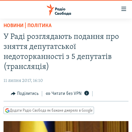
Доступність
посилання
Перейти
НОВИНИ | ПОЛІТИКА
до
РАДІО СВОБОДА – 70 РОКІВ
У Раді розглядають подання про
основного
ВСЕ ЗА ДОБУ
матеріалу
зняття депутатської
СТАТТІ
Перейти
недоторканності з 5 депутатів
до
ВІЙНА
ПОЛІТИКА
(трансляція)
основної
РОСІЙСЬКА «ФІЛЬТРАЦІЯ»
ЕКОНОМІКА
навігації
11 липня 2017, 16:10
Перейти
ДОНБАС.РЕАЛІЇ
СУСПІЛЬСТВО
до
Поділитись
Читати без VPN
КРИМ.РЕАЛІЇ
КУЛЬТУРА
пошуку
ТИ ЯК?
СПОРТ
Додати Радіо Свобода як бажане джерело в Google
СХЕМИ
УКРАЇНА
КИТАЙ.ВИКЛИКИ
СВІТ