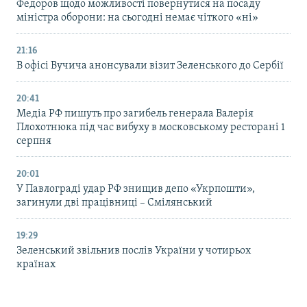
Федоров щодо можливості повернутися на посаду
міністра оборони: на сьогодні немає чіткого «ні»
21:16
В офісі Вучича анонсували візит Зеленського до Сербії
20:41
Медіа РФ пишуть про загибель генерала Валерія
Плохотнюка під час вибуху в московському ресторані 1
серпня
20:01
У Павлограді удар РФ знищив депо «Укрпошти»,
загинули дві працівниці – Смілянський
19:29
Зеленський звільнив послів України у чотирьох
країнах