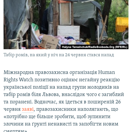
МУЛЬТИМЕДІА
ФОТО
СПЕЦПРОЄКТИ
ПОДКАСТИ
КРИМ РЕАЛІЇ
Табір ромів, на який у ніч на 24 червня стався напад
РУС
УКР
Міжнародна правозахисна організація Human
Rights Watch позитивно оцінює негайну реакцію
КТАТ
української поліції на напад групи молодиків на
табір ромів біля Львова, внаслідок чого є загиблий
ДОЛУЧАЙСЯ!
та поранені. Водночас, як ідеться в поширеній 26
червня
заяві
, правозахисники наполягають, що
«потрібно ще більше зробити, щоб зупинити
злочини на ґрунті ненависті та запобігти новим
смертям».