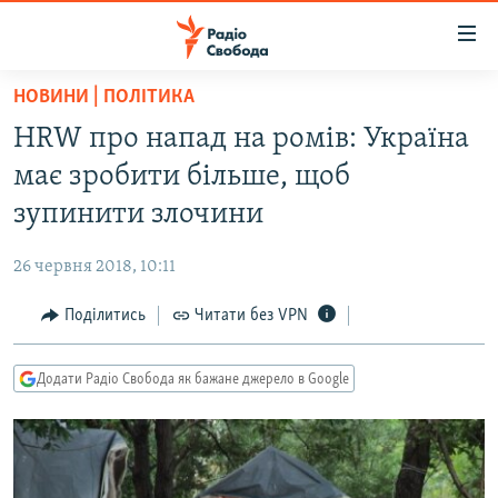
Доступність
посилання
Перейти
НОВИНИ | ПОЛІТИКА
до
РАДІО СВОБОДА – 70 РОКІВ
HRW про напад на ромів: Україна
основного
ВСЕ ЗА ДОБУ
матеріалу
має зробити більше, щоб
СТАТТІ
Перейти
зупинити злочини
до
ВІЙНА
ПОЛІТИКА
основної
26 червня 2018, 10:11
РОСІЙСЬКА «ФІЛЬТРАЦІЯ»
ЕКОНОМІКА
навігації
Перейти
Поділитись
Читати без VPN
ДОНБАС.РЕАЛІЇ
СУСПІЛЬСТВО
до
КРИМ.РЕАЛІЇ
КУЛЬТУРА
пошуку
Додати Радіо Свобода як бажане джерело в Google
ТИ ЯК?
СПОРТ
СХЕМИ
УКРАЇНА
КИТАЙ.ВИКЛИКИ
СВІТ