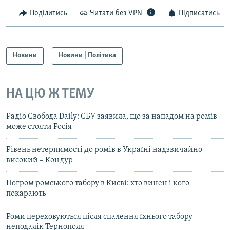
Поділитись
Читати без VPN
Підписатись
Новини
Новини | Політика
НА ЦЮ Ж ТЕМУ
Радіо Свобода Daily: СБУ заявила, що за нападом на ромів
може стояти Росія
Рівень нетерпимості до ромів в Україні надзвичайно
високий – Кондур
Погром ромського табору в Києві: хто винен і кого
покарають
Роми переховуються після спалення їхнього табору
неподалік Тернополя