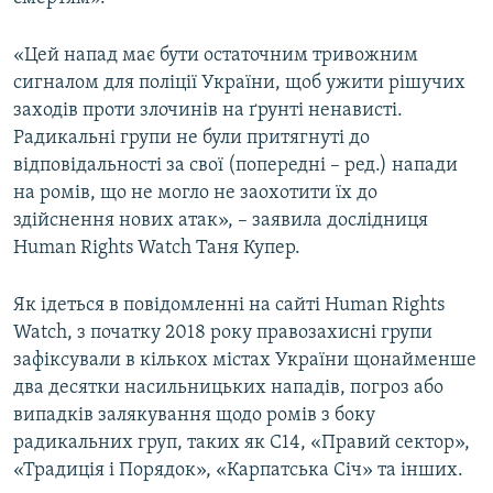
Усі сайти RFE/RL
«Цей напад має бути остаточним тривожним
сигналом для поліції України, щоб ужити рішучих
заходів проти злочинів на ґрунті ненависті.
Радикальні групи не були притягнуті до
відповідальності за свої (попередні – ред.) напади
на ромів, що не могло не заохотити їх до
здійснення нових атак», – заявила дослідниця
Human Rights Watch Таня Купер.
Як ідеться в повідомленні на сайті Human Rights
Watch, з початку 2018 року правозахисні групи
зафіксували в кількох містах України щонайменше
два десятки насильницьких нападів, погроз або
випадків залякування щодо ромів з боку
радикальних груп, таких як С14, «Правий сектор»,
«Традиція і Порядок», «Карпатська Січ» та інших.