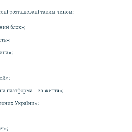
тені розташовані таким чином:
ний блок»;
сть»;
ина»;
;
ей»;
на платформа – За життя»;
лених України»;
ч»;