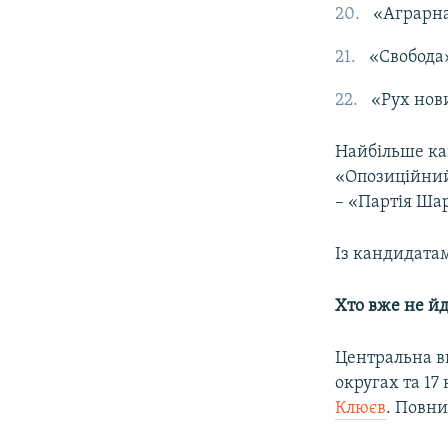
«Аграрна
«Свобода
«Рух нов
Найбільше ка
«Опозиційний
– «Партія Шар
Із кандидата
Хто вже не йд
Центральна ви
округах та 17
Клюєв
. Повни