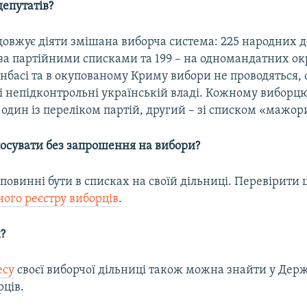
епутатів?
довжує діяти змішана виборча система: 225 народних д
за партійними списками та 199 – на одномандатних окр
нбасі та в окупованому Криму вибори не проводяться, 
ні непідконтрольні українській владі. Кожному виборц
 один із переліком партій, другий – зі списком «мажор
осувати без запрошення на вибори?
повинні бути в списках на своїй дільниці. Перевірити
ого реєстру виборців
.
?
есу
своєї виборчої дільниці також можна знайти у Де
рців.