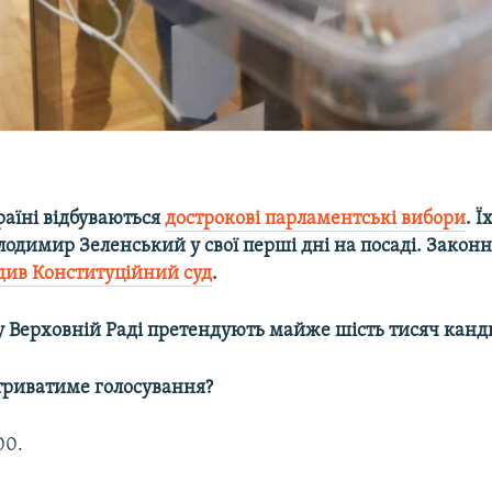
раїні відбуваються
дострокові парламентські вибори
. Ї
одимир Зеленський у свої перші дні на посаді. Законн
див Конституційний суд
.
у Верховній Раді претендують майже шість тисяч канд
 триватиме голосування?
00.