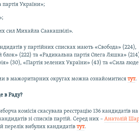
 партія України»;
»;
их сил Михайла Саакашвілі».
ндидатів у партійних списках мають «Свобода» (224),
 блок» (222) та «Радикальна партія Олега Ляшка» (21
ія» (30), «Партія зелених України» (43) та «Сила люде
ми в мажоритарних округах можна ознайомитися
тут
.
е в Раду?
борча комісія скасувала реєстрацію 136 кандидатів н
 кандидатів зі списків партій. Серед них –
Анатолій Шар
й перелік вибулих кандидатів
тут
.