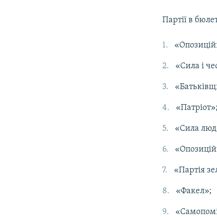
Партії в бюле
«Опозицій
«Сила і че
«Батьківщ
«Патріот»
«Сила люд
«Опозицій
«Партія зе
«Факел»;
«Самопомі