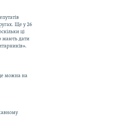
епутатів
угах. Ще у 26
оскільки ці
ю мають дати
итарників».
 це можна на
ржавному