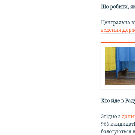
Що робити, я
Центральна в
ведення Держ
Хто йде в Рад
Згідно з
дани
966 кандидаті
балотуються 