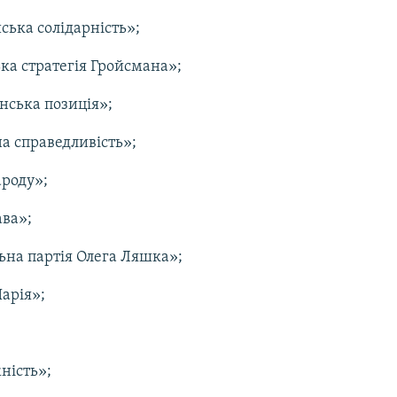
ська солідарність»;
ка стратегія Гройсмана»;
нська позиція»;
а справедливість»;
ароду»;
ава»;
ьна партія Олега Ляшка»;
арія»;
ність»;