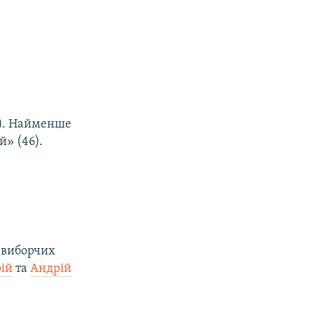
4). Найменше
й» (46).
а виборчих
ій
та
Андрій