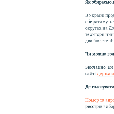
Як обираємо д
В Україні про
обиратимуть 
округах на До
території ни
два бюлетені:
Чи можна гол
Звичайно. Ви 
сайті
Державн
Де голосувати
Номер та адр
реєстрів вибо