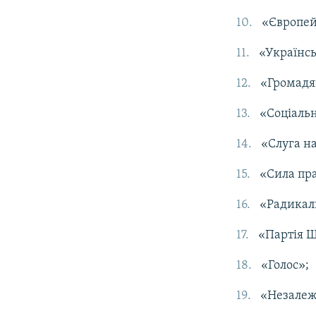
«Європей
«Українсь
«Громадя
«Соціальн
«Слуга н
«Сила пр
«Радикал
«Партія Ш
«Голос»;
«Незалеж