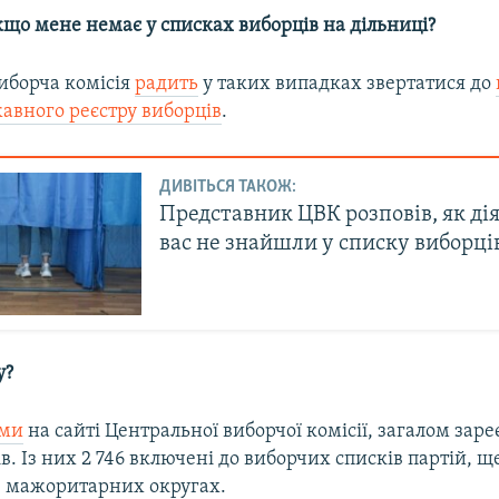
кщо мене немає у списках виборців на дільниці?
иборча комісія
радить
у таких випадках звертатися до
авного реєстру виборців
.
ДИВІТЬСЯ ТАКОЖ:
Представник ЦВК розповів, як ді
вас не знайшли у списку виборці
у?
ми
на сайті Центральної виборчої комісії, загалом заре
в. Із них 2 746 включені до виборчих списків партій, щ
в мажоритарних округах.