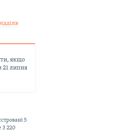
відділів
яти, якщо
в 21 липня
єстровані 5
е 3 220