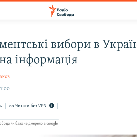
ментські вибори в Україн
на інформація
аков
07:00
ь
Читати без VPN
обода як бажане джерело в Google