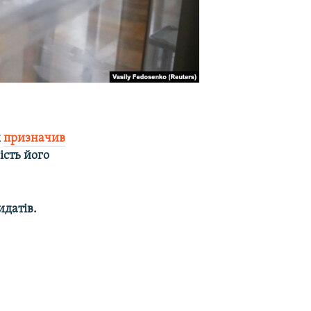
х
призначив
ість його
идатів.