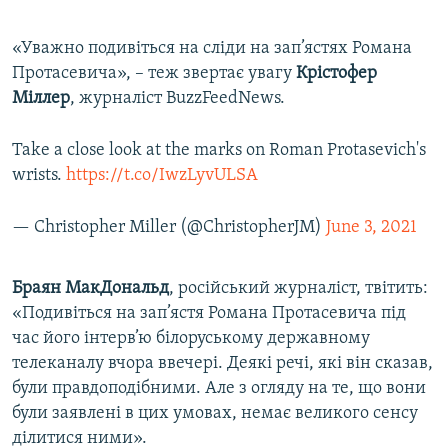
«Уважно подивіться на сліди на зап’ястях Романа
Протасевича», – теж звертає увагу
Крістофер
Міллер
, журналіст BuzzFeedNews.
Take a close look at the marks on Roman Protasevich's
wrists.
https://t.co/IwzLyvULSA
— Christopher Miller (@ChristopherJM)
June 3, 2021
Браян МакДональд
, російський журналіст, твітить:
«Подивіться на зап’ястя Романа Протасевича під
час його інтерв’ю білоруському державному
телеканалу вчора ввечері. Деякі речі, які він сказав,
були правдоподібними. Але з огляду на те, що вони
були заявлені в цих умовах, немає великого сенсу
ділитися ними».