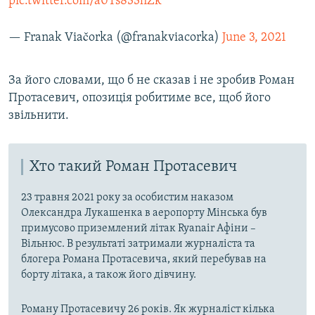
pic.twitter.com/a0Ts833hZk
— Franak Viačorka (@franakviacorka)
June 3, 2021
За його словами, що б не сказав і не зробив Роман
Протасевич, опозиція робитиме все, щоб його
звільнити.
Хто такий Роман Протасевич
23 травня 2021 року за особистим наказом
Олександра Лукашенка в аеропорту Мінська був
примусово приземлений літак Ryanair Афіни –
Вільнюс. В результаті затримали журналіста та
блогера Романа Протасевича, який перебував на
борту літака, а також його дівчину.
Роману Протасевичу 26 років. Як журналіст кілька