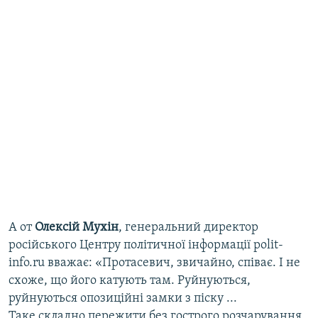
А от
Олексій Мухін
,
генеральний директор
російського Центру політичної інформації polit-
info.ru вважає: «Протасевич, звичайно, співає. І не
схоже, що його катують там. Руйнуються,
руйнуються опозиційні замки з піску ...
Таке складно пережити без гострого розчарування