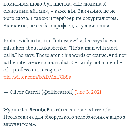
помилявся щодо Лукашенка. «Це людина зі
сталевими яй..ми», – каже він. Звичайно, це не
його слова. І також інтерв’юер не є журналістом.
Звичайно, не особа з професії, яку я визнаю».
Protasevich in torture “interview” video says he was
mistaken about Lukashenko. “He’s a man with steel
balls,” he says. These aren’t his words of course.And nor
is the interviewer a journalist. Certainly not a member
of a profession I recognise.
pic.twitter.com/bADMxTCbSa
— Oliver Carroll (@olliecarroll)
June 3, 2021
Журналіст
Леонід Рагозін
зазначає: «Інтерв’ю
Протасевича для білоруського телебачення є відео з
заручником».