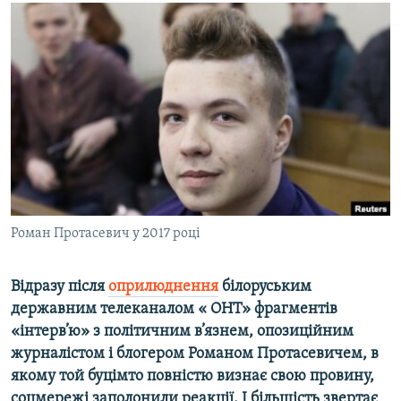
МУЛЬТИМЕДІА
ФОТО
СПЕЦПРОЄКТИ
ПОДКАСТИ
КРИМ РЕАЛІЇ
РУС
УКР
Роман Протасевич у 2017 році
КТАТ
Відразу після
оприлюднення
білоруським
ДОЛУЧАЙСЯ!
державним телеканалом « ОНТ» фрагментів
«інтерв’ю» з політичним в’язнем, опозиційним
журналістом і блогером Романом Протасевичем, в
якому той буцімто повністю визнає свою провину,
соцмережі заполонили реакції. І більшість звертає