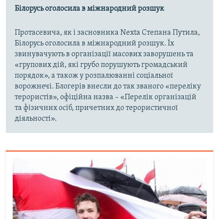
Білорусь оголосила в міжнародний розшук
Протасевича, як і засновника Nexta Степана Путила,
Білорусь оголосила в міжнародний розшук. Їх
звинувачують в організації масових заворушень та
«групових дій, які грубо порушують громадський
порядок», а також у розпалюванні соціальної
ворожнечі. Блогерів внесли до так званого «переліку
терористів», офіційна назва – «Перелік організацій
та фізичних осіб, причетних до терористичної
діяльності».