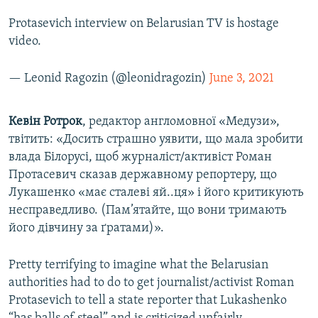
Protasevich interview on Belarusian TV is hostage
video.
— Leonid Ragozin (@leonidragozin)
June 3, 2021
Кевін Ротрок
, редактор англомовної «Медузи»,
твітить: «Досить страшно уявити, що мала зробити
влада Білорусі, щоб журналіст/активіст Роман
Протасевич сказав державному репортеру, що
Лукашенко «має сталеві яй..ця» і його критикують
несправедливо. (Пам’ятайте, що вони тримають
його дівчину за ґратами)».
Pretty terrifying to imagine what the Belarusian
authorities had to do to get journalist/activist Roman
Protasevich to tell a state reporter that Lukashenko