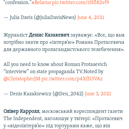
"confession."
#Belarus
pic.twitter.com/t3lfl82vf9
— Julia Davis (@JuliaDavisNews)
June 4, 2021
Журналіст
Денис Казакевич
зауважує: «Все, що вам
потрібно знати про «інтерв’ю» Романа Протасевича
для державного пропагандистського телебачення».
All you need to know about Roman Protasevich
“interview” on state propaganda TV.Noted by
@ChristopherJM
pic.twitter.com/p4XfII3VAz
— Denis Kazakiewicz (@Den_2042)
June 3, 2021
Олівер Карролл
, московський кореспондент газети
The Independent, наголошує у твітері: «Протасевич
у «відеоінтерв’ю» під тортурами каже, що він