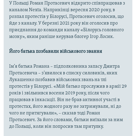
У Польщі Роман Протасевич відкрито співпрацював з
каналом Nexta. Наприкінці вересня 2020 року, в
розпал протестів у Білорусі, Протасевич оголосив, що
йде з каналу. У березні 2021 року він оголосив про
приєднання до команди каналу «Білорусь головного
мозку», яким раніше керував блогер Ігор Лосик.
Його батька позбавили військового звання
Ім’я батька Романа – підполковника запасу Дмитра
Протасевича – з’явилося в списку силовиків, яких
Лукашенко позбавив військових звань на тлі
протестів у Білорусі. «Мій батько прослужив в армії 29
років і звільнився восени 2019 року, після чого
працював в інкасації. Він не брав активної участі в
протестах, його жодного разу не затримували, ні до
чого не притягували», – сказав тоді Роман
Протасевич. За його словами, батьки виїхали за ним
до Польщі, коли він попросив там притулку.