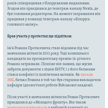
років співпрацював з білоруськими виданнями.
Згодом він приєднався до телеграм-каналу Nexta, де
був головним редактором. На момент затримання він
працював у команді телеграм-каналу «Білорусь
головного мозку».
Брав участь у протестах ще підлітком
Ім'я Романа Протасевича стало відомим під час
мовчазних мітингів 2011 року. Тоді колишнього
кандидата на президентську премію 16-річного
Романа затримали. Пізніше він заявив, що мусив
забрати документи з ліцею БНТУ, і з його батьками
стався конфлікт із політичних мотивів. Як
писали
ЗМІ
, батько Романа в той час був старшим викладачем
кафедри ідеологічної роботи Військової академії.
Після участі в мовчазних мітингах Роман Протасевич
приєднався до «Молодого фронту». Він також
намагався взяти участь
у виборчій кампанії до