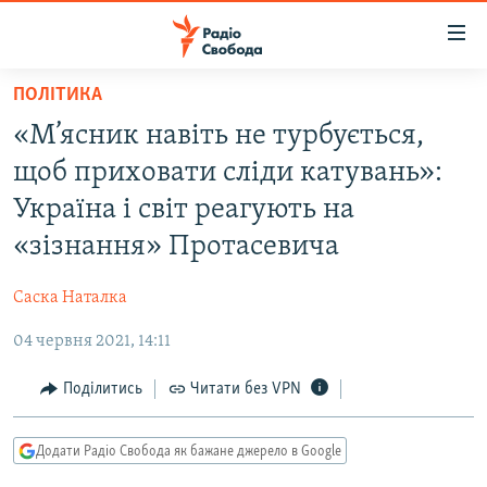
Доступність
посилання
Перейти
ПОЛІТИКА
до
РАДІО СВОБОДА – 70 РОКІВ
«М’ясник навіть не турбується,
основного
ВСЕ ЗА ДОБУ
матеріалу
щоб приховати сліди катувань»:
СТАТТІ
Перейти
Україна і світ реагують на
до
ВІЙНА
ПОЛІТИКА
«зізнання» Протасевича
основної
РОСІЙСЬКА «ФІЛЬТРАЦІЯ»
ЕКОНОМІКА
навігації
Саска Наталка
Перейти
ДОНБАС.РЕАЛІЇ
СУСПІЛЬСТВО
до
04 червня 2021, 14:11
КРИМ.РЕАЛІЇ
КУЛЬТУРА
пошуку
ТИ ЯК?
Поділитись
Читати без VPN
СПОРТ
СХЕМИ
УКРАЇНА
Додати Радіо Свобода як бажане джерело в Google
КИТАЙ.ВИКЛИКИ
СВІТ