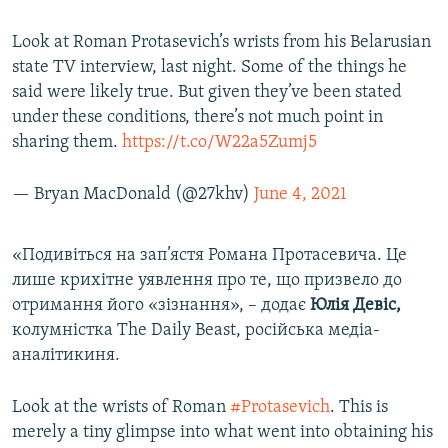
Look at Roman Protasevich’s wrists from his Belarusian
state TV interview, last night. Some of the things he
said were likely true. But given they’ve been stated
under these conditions, there’s not much point in
sharing them.
https://t.co/W22a5Zumj5
— Bryan MacDonald (@27khv)
June 4, 2021
«​Подивіться на зап’ястя Романа Протасевича. Це
лише крихітне уявлення про те, що призвело до
отримання його «зізнання», – додає
Юлія Девіс,
колумністка The Daily Beast, російська медіа-
аналітикиня.
Look at the wrists of Roman
#Protasevich
. This is
merely a tiny glimpse into what went into obtaining his