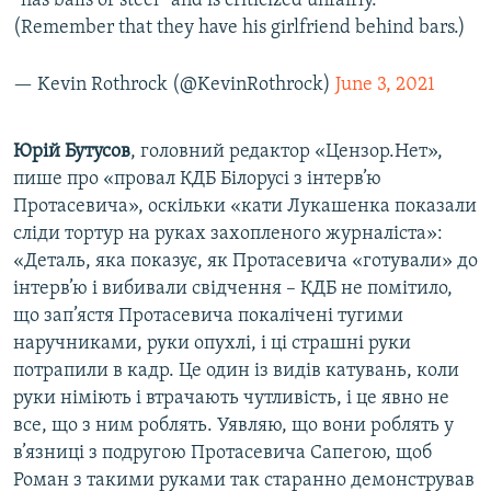
“has balls of steel” and is criticized unfairly.
(Remember that they have his girlfriend behind bars.)
— Kevin Rothrock (@KevinRothrock)
June 3, 2021
Юрій Бутусов
, головний редактор «Цензор.Нет»,
пише про «провал КДБ Білорусі з інтерв’ю
Протасевича», оскільки «кати Лукашенка показали
сліди тортур на руках захопленого журналіста»:
«Деталь, яка показує, як Протасевича «готували» до
інтерв’ю і вибивали свідчення – КДБ не помітило,
що зап’ястя Протасевича покалічені тугими
наручниками, руки опухлі, і ці страшні руки
потрапили в кадр. Це один із видів катувань, коли
руки німіють і втрачають чутливість, і це явно не
все, що з ним роблять. Уявляю, що вони роблять у
в’язниці з подругою Протасевича Сапегою, щоб
Роман з такими руками так старанно демонстрував