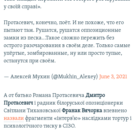
у своїй справі».
Протасевич, конечно, поёт. И не похоже, что его
пытают там. Рушатся, рушатся оппозиционные
замки из песка...Такое сложно пережить без
острого разочарования в своём деле. Только самые
упёртые, зомбированные, ну или просто тупые,
останутся при своём.
— Алексей Мухин (@Mukhin_Alexey)
June 3, 2021
А от батько Романа Протасевича
Дмитро
Протасевич
і радник білоруської опозиціонерки
Світлани Тихановської
Франак Вячорка
впевнено
назвали
фрагменти «інтерв’ю» наслідками тортур і
психологічного тиску в СІЗО.