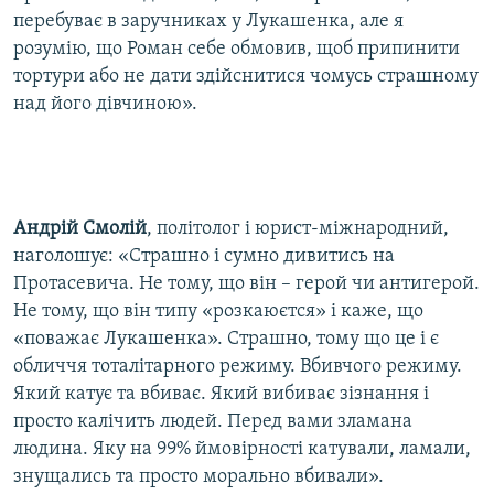
перебуває в заручниках у Лукашенка, але я
розумію, що Роман себе обмовив, щоб припинити
тортури або не дати здійснитися чомусь страшному
над його дівчиною».
Андрій Смолій
, політолог і юрист-міжнародний,
наголошує: «Страшно і сумно дивитись на
Протасевича. Не тому, що він – герой чи антигерой.
Не тому, що він типу «розкаюєтся» і каже, що
«поважає Лукашенка». Страшно, тому що це і є
обличчя тоталітарного режиму. Вбивчого режиму.
Який катує та вбиває. Який вибиває зізнання і
просто калічить людей. Перед вами зламана
людина. Яку на 99% ймовірності катували, ламали,
знущались та просто морально вбивали».