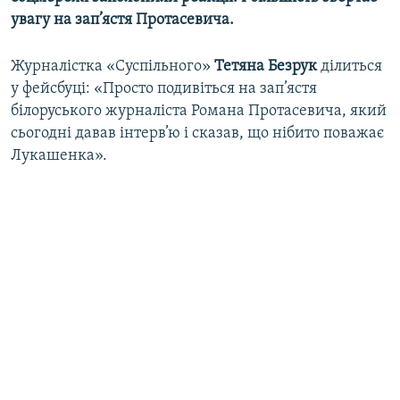
Усі сайти RFE/RL
увагу на зап’ястя
Протасевича.
Журналістка «Суспільного»
Тетяна Безрук
ділиться
у фейсбуці: «Просто подивіться на зап’ястя
білоруського журналіста Романа Протасевича, який
сьогодні давав інтерв’ю і сказав, що нібито поважає
Лукашенка».