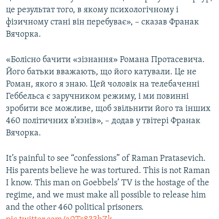
це результат того, в якому психологічному і
фізичному стані він перебуває», – сказав Франак
Вячорка.
«Болісно бачити «зізнання» Романа Протасевича.
Його батьки вважають, що його катували. Це не
Роман, якого я знаю. Цей чоловік на телебаченні
Геббельса є заручником режиму, і ми повинні
зробити все можливе, щоб звільнити його та інших
460 політичних в’язнів», – додав у твітері Франак
Вячорка.
It’s painful to see “confessions” of Raman Pratasevich.
His parents believe he was tortured. This is not Raman
I know. This man on Goebbels’ TV is the hostage of the
regime, and we must make all possible to release him
and the other 460 political prisoners.