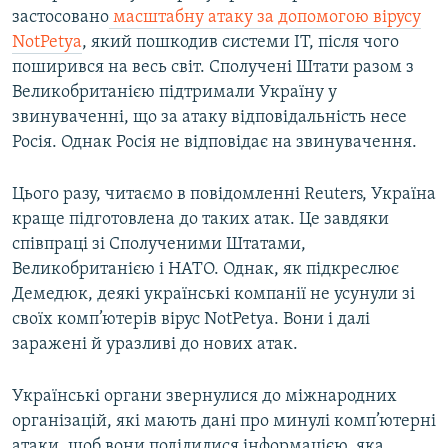
застосовано
масштабну атаку за допомогою вірусу
NotPetya
, який пошкодив системи IT, після чого
поширився на весь світ. Сполучені Штати разом з
Великобританією підтримали Україну у
звинуваченні, що за атаку відповідальність несе
Росія. Однак Росія не відповідає на звинувачення.
Цього разу, читаємо в повідомленні Reuters, Україна
краще підготовлена до таких атак. Це завдяки
співпраці зі Сполученими Штатами,
Великобританією і НАТО. Однак, як підкреслює
Демедюк, деякі українські компанії не усунули зі
своїх комп’ютерів вірус NotPetya. Вони і далі
заражені й уразливі до нових атак.
Українські органи звернулися до міжнародних
організацій, які мають дані про минулі комп’ютерні
атаки, щоб вони поділилися інформацією, яка