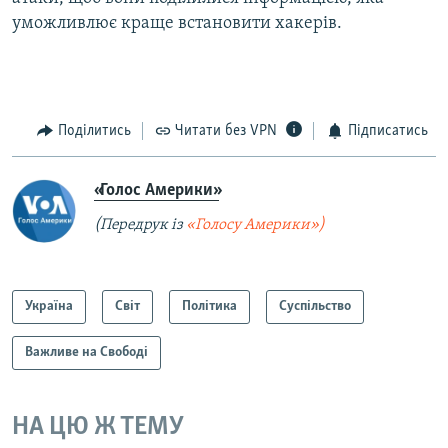
уможливлює краще встановити хакерів.
Поділитись
Читати без VPN
Підписатись
«Голос Америки»
(Передрук із
«Голосу Америки»)
Україна
Світ
Політика
Суспільство
Важливе на Свободі
НА ЦЮ Ж ТЕМУ