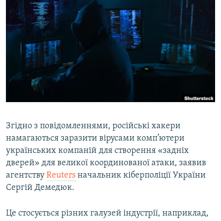
МУЛЬТИМЕДІА
ФОТО
СПЕЦПРОЄКТИ
ПОДКАСТИ
КРИМ РЕАЛІЇ
РУС
УКР
Згідно з повідомленнями, російські хакери
КТАТ
намагаються заразити вірусами комп’ютери
українських компаній для створення «задніх
дверей» для великої координованої атаки, заявив
ДОЛУЧАЙСЯ!
агентству
Reuters
начальник кіберполіції України
Сергій Демедюк.
Це стосується різних галузей індустрії, наприклад,