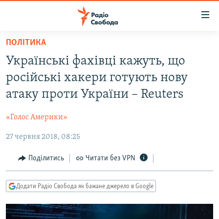
Доступність
посилання
Перейти
ПОЛІТИКА
до
РАДІО СВОБОДА – 70 РОКІВ
Українські фахівці кажуть, що
основного
ВСЕ ЗА ДОБУ
матеріалу
російські хакери готують нову
СТАТТІ
Перейти
атаку проти України – Reuters
до
ВІЙНА
ПОЛІТИКА
основної
«Голос Америки»
РОСІЙСЬКА «ФІЛЬТРАЦІЯ»
ЕКОНОМІКА
навігації
Перейти
27 червня 2018, 08:25
ДОНБАС.РЕАЛІЇ
СУСПІЛЬСТВО
до
КРИМ.РЕАЛІЇ
КУЛЬТУРА
Поділитись
Читати без VPN
пошуку
ТИ ЯК?
СПОРТ
Додати Радіо Свобода як бажане джерело в Google
СХЕМИ
УКРАЇНА
КИТАЙ.ВИКЛИКИ
СВІТ