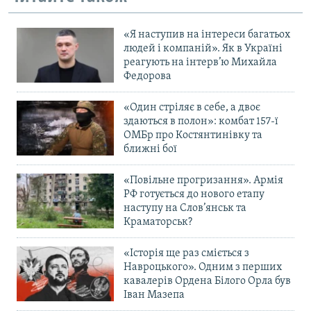
«Я наступив на інтереси багатьох
людей і компаній». Як в Україні
реагують на інтерв’ю Михайла
Федорова
«Один стріляє в себе, а двоє
здаються в полон»: комбат 157-ї
ОМБр про Костянтинівку та
ближні бої
«Повільне прогризання». Армія
РФ готується до нового етапу
наступу на Слов’янськ та
Краматорськ?
«Історія ще раз сміється з
Навроцького». Одним з перших
кавалерів Ордена Білого Орла був
Іван Мазепа