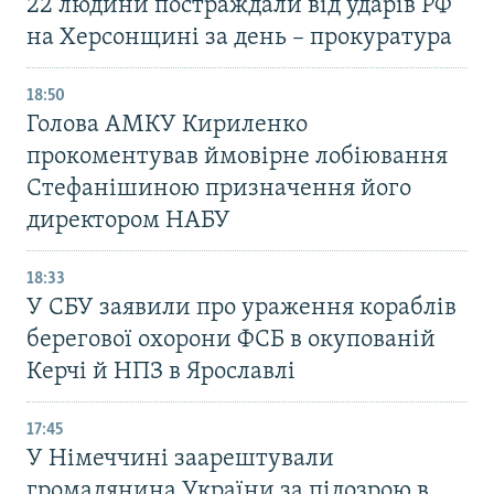
22 людини постраждали від ударів РФ
на Херсонщині за день – прокуратура
18:50
Голова АМКУ Кириленко
прокоментував ймовірне лобіювання
Стефанішиною призначення його
директором НАБУ
18:33
У СБУ заявили про ураження кораблів
берегової охорони ФСБ в окупованій
Керчі й НПЗ в Ярославлі
17:45
У Німеччині заарештували
громадянина України за підозрою в