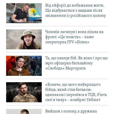
Від ейфорії до небажання жити.
Що відбувається з людьми після
звільнення із російського полону
Чоловік загинув і вона пішла на
фронт. «Це помста» – каже
операторка FPV «Білка»
Та, що планує бій. Як воює і про що
мріє офіцерка батальйону
«Свобода» Маргарита
«Боляче, що мого найкращого
бійця, який став батьком-
одинаком і перевівся в ТЦК, б’ють
свої в тилу» – комбриг Габінет
Вийшов з полону, а дружина