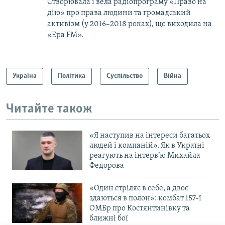
Створювала і вела радіопрограму «Право на
дію» про права людини та громадський
активізм (у 2016–2018 роках), що виходила на
«Ера FM».
Україна
Політика
Суспільство
Війна
Читайте також
«Я наступив на інтереси багатьох
людей і компаній». Як в Україні
реагують на інтерв’ю Михайла
Федорова
«Один стріляє в себе, а двоє
здаються в полон»: комбат 157-ї
ОМБр про Костянтинівку та
ближні бої