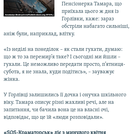
Пенсіонерка Тамара, що
приїхала цього ж дня із
Горлівки, каже: зараз
обстріли набагато сильніші,
аніж були, наприклад, влітку.
«Із неділі на понеділок – як стали гухати, думаю:
що ж то за перемир’я таке? І сьогодні ми йшли –
гухали. Це неможливо передати просто, п’ятниця-
субота, я не знала, куди подітись», – зауважує
жінка.
У Горлівці залишились її дочка і онучка шкільного
віку. Тамара описує різні жахливі речі, але на
запитання, чи бачила вона це на власні очі,
відповідає, що це їй «люди розповідали».
«
SOS
-
Краматорськ» діє з минулого квітня