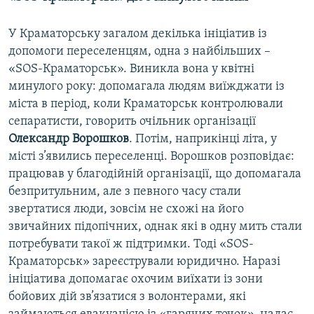
У Краматорську загалом декілька ініціатив із
допомоги переселенцям, одна з найбільших –
«SOS-Краматорськ». Виникла вона у квітні
минулого року: допомагала людям виїжджати із
міста в період, коли Краматорськ контролювали
сепаратисти, говорить очільник організації
Олександр Ворошков
. Потім, наприкінці літа, у
місті з’явились переселенці. Ворошков розповідає:
працював у благодійній організації, що допомагала
безпритульним, але з певного часу стали
звертатися люди, зовсім не схожі на його
звичайних підопічних, однак які в одну мить стали
потребувати такої ж підтримки. Тоді «SOS-
Краматорськ» зареєстрували юридично. Наразі
ініціатива допомагає охочим виїхати із зони
бойових дій зв’язатися з волонтерами, які