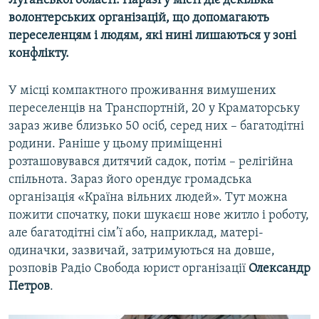
Луганської області. Наразі у місті діє декілька
Усі сайти RFE/RL
волонтерських організацій, що допомагають
переселенцям і людям, які нині лишаються у зоні
конфлікту.
У місці компактного проживання вимушених
переселенців на Транспортній, 20 у Краматорську
зараз живе близько 50 осіб, серед них – багатодітні
родини. Раніше у цьому приміщенні
розташовувався дитячий садок, потім – релігійна
cпільнота. Зараз його орендує громадська
організація «Країна вільних людей». Тут можна
пожити спочатку, поки шукаєш нове житло і роботу,
але багатодітні сім’ї або, наприклад, матері-
одиначки, зазвичай, затримуються на довше,
розповів Радіо Свобода юрист організації
Олександр
Петров
.