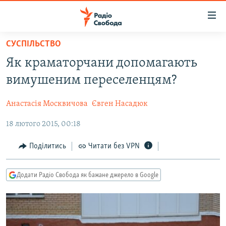
Доступність
посилання
Перейти
СУСПІЛЬСТВО
до
РАДІО СВОБОДА – 70 РОКІВ
Як краматорчани допомагають
основного
ВСЕ ЗА ДОБУ
матеріалу
вимушеним переселенцям?
СТАТТІ
Перейти
до
Анастасія Москвичова
Євген Насадюк
ВІЙНА
ПОЛІТИКА
основної
18 лютого 2015, 00:18
РОСІЙСЬКА «ФІЛЬТРАЦІЯ»
ЕКОНОМІКА
навігації
Перейти
ДОНБАС.РЕАЛІЇ
СУСПІЛЬСТВО
Поділитись
Читати без VPN
до
КРИМ.РЕАЛІЇ
КУЛЬТУРА
пошуку
Додати Радіо Свобода як бажане джерело в Google
ТИ ЯК?
СПОРТ
СХЕМИ
УКРАЇНА
КИТАЙ.ВИКЛИКИ
СВІТ