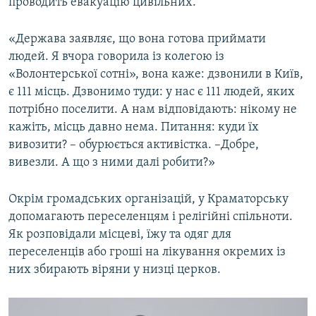
проводить евакуацію цивільних.
«Держава заявляє, що вона готова приймати
людей. Я вчора говорила із колегою із
«Волонтерської сотні», вона каже: дзвонили в Київ,
є 111 місць. Дзвонимо туди: у нас є 111 людей, яких
потрібно поселити. А нам відповідають: нікому не
кажіть, місць давно нема. Питання: куди їх
вивозити? – обурюється активістка. –Добре,
вивезли. А що з ними далі робити?»
Окрім громадських організацій, у Краматорську
допомагають переселенцям і релігійні спільноти.
Як розповідали місцеві, їжу та одяг для
переселенців або гроші на лікування окремих із
них збирають віряни у низці церков.