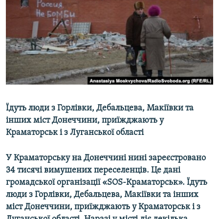
МУЛЬТИМЕДІА
ФОТО
СПЕЦПРОЄКТИ
ПОДКАСТИ
КРИМ РЕАЛІЇ
РУС
Їдуть люди з Горлівки, Дебальцева, Макіївки та
УКР
інших міст Донеччини, приїжджають у
Краматорськ і з Луганської області
КТАТ
У Краматорську на Донеччині нині зареєстровано
ДОЛУЧАЙСЯ!
34 тисячі вимушених переселенців. Це дані
громадської організації «
SOS
-Краматорськ». Їдуть
люди з Горлівки, Дебальцева, Макіївки та інших
міст Донеччини, приїжджають у Краматорськ і з