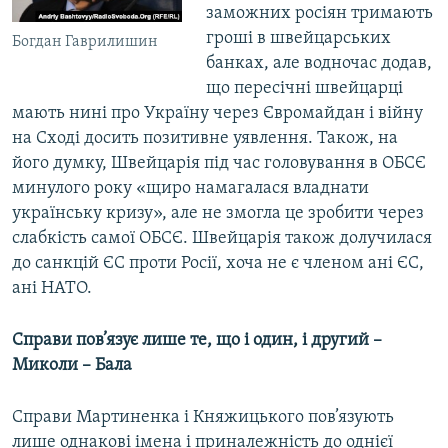
заможних росіян тримають
гроші в швейцарських
Богдан Гаврилишин
банках, але водночас додав,
що пересічні швейцарці
мають нині про Україну через Євромайдан і війну
на Сході досить позитивне уявлення. Також, на
його думку, Швейцарія під час головування в ОБСЄ
минулого року «щиро намагалася владнати
українську кризу», але не змогла це зробити через
слабкість самої ОБСЄ. Швейцарія також долучилася
до санкцій ЄС проти Росії, хоча не є членом ані ЄС,
ані НАТО.
Справи пов’язує лише те, що і один, і другий –
Миколи – Бала
Справи Мартиненка і Княжицького пов’язують
лише однакові імена і приналежність до однієї