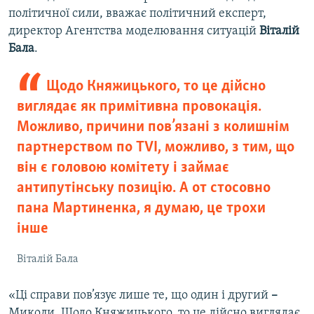
політичної сили, вважає політичний експерт,
директор Агентства моделювання ситуацій
Віталій
Бала
.
Щодо Княжицького, то це дійсно
виглядає як примітивна провокація.
Можливо, причини пов’язані з колишнім
партнерством по TVI, можливо, з тим, що
він є головою комітету і займає
антипутінську позицію. А от стосовно
пана Мартиненка, я думаю, це трохи
інше
Віталій Бала
«Ці справи пов’язує лише те, що один і другий
–
Миколи. Щодо Княжицького, то це дійсно виглядає