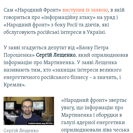
Сам «Народний Фронт»
виступив із заявою
, в якій
говориться про «інформаційну атаку» на уряд і
«Народний фронт» з боку Росії та діячів, які
обслуговують російські інтереси в Україні.
У заяві згадується депутат від «Блоку Петра
Порошенка»
Сергій Лещенко
, який оприлюднював
інформацію про Мартиненка. У заяві Лещенка
називають тим, хто «захищає інтереси великого
енергетичного російського бізнесу – а значить, і
Кремля».
«Народний фронт» звертає
увагу, що інформацію про
Мартиненка і оборудки в
галузі ядерної енергетики
оприлюднювали ліва чеська
Сергій Лещенко