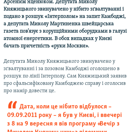
Арсенієм Яценюком. Депутата Миколу
Усі сайти RFE/RL
Княжицького звинувачено у нібито зґвалтуванні і
подано в розшук «Інтерполом» на запит Камбоджі,
а депутата Миколу Мартиненка швейцарська
газета пов’язує з корупційними оборудками в галузі
атомної енергетики. В обох випадках у Києві
бачать причетність «руки Москви».
Депутата Миколу Княжицького звинувачено у
зґвалтуванні і за позовом Камбоджі оголошено в
розшук по лінії Інтерполу. Сам Княжицький заявив
про сфальсифіковану Камбоджею справу і оголосив
про намір довести це.
Дата, коли це нібито відбулося –
09.09.2011 року – я був у Києві, і ввечері
з 8 на 9 вересня я вів програму «Вечір з