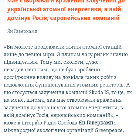
має створювати враження залучення до
української атомної енергетики, в якій
домінує Росія, європейських компаній
Ян Гаверкамп
«Ви можете продовжити життя атомної станцій
лише до певної міри. З плином часу ризик значно
підвищується. Тому ми, екологи, дуже
незадоволені тим, що не було зроблено
дослідження впливу на довкілля таких робіт з
подовження функціонування атомних реакторів. А
що стосується залучення компанії Skoda JS, то це, як
на мене, ширма, яка має створювати враження
залучення до української атомної енергетики, в
якій домінує Росія, європейських компаній», –
каже в інтерв’ю Радіо Свобода
Ян Гаверкамп
з
міжнародної екологічної організації Greenpeace.