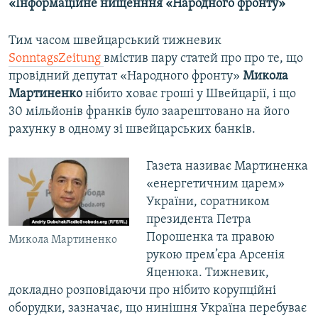
«Інформаційне нищенння «Народного фронту»
Тим часом швейцарський тижневик
SonntagsZeitung
вмістив пару статей про про те, що
провідний депутат «Народного фронту»
Микола
Мартиненко
нібито ховає гроші у Швейцарії, і що
30 мільйонів франків було заарештовано на його
рахунку в одному зі швейцарських банків.
Газета називає Мартиненка
«енергетичним царем»
України, соратником
президента Петра
Порошенка та правою
Микола Мартиненко
рукою прем’єра Арсенія
Яценюка. Тижневик,
докладно розповідаючи про нібито корупційні
оборудки, зазначає, що нинішня Україна перебуває