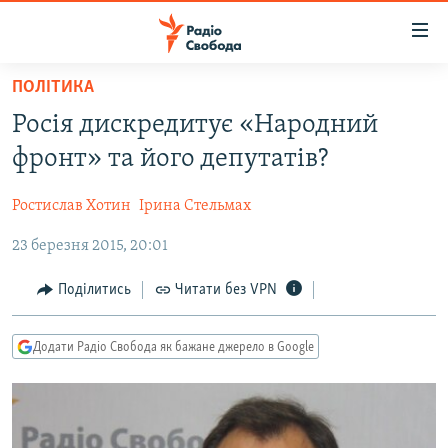
Доступність
посилання
Перейти
ПОЛІТИКА
до
РАДІО СВОБОДА – 70 РОКІВ
Росія дискредитує «Народний
основного
ВСЕ ЗА ДОБУ
матеріалу
фронт» та його депутатів?
СТАТТІ
Перейти
до
Ростислав Хотин
Ірина Стельмах
ВІЙНА
ПОЛІТИКА
основної
23 березня 2015, 20:01
РОСІЙСЬКА «ФІЛЬТРАЦІЯ»
ЕКОНОМІКА
навігації
Перейти
ДОНБАС.РЕАЛІЇ
СУСПІЛЬСТВО
Поділитись
Читати без VPN
до
КРИМ.РЕАЛІЇ
КУЛЬТУРА
пошуку
Додати Радіо Свобода як бажане джерело в Google
ТИ ЯК?
СПОРТ
СХЕМИ
УКРАЇНА
КИТАЙ.ВИКЛИКИ
СВІТ