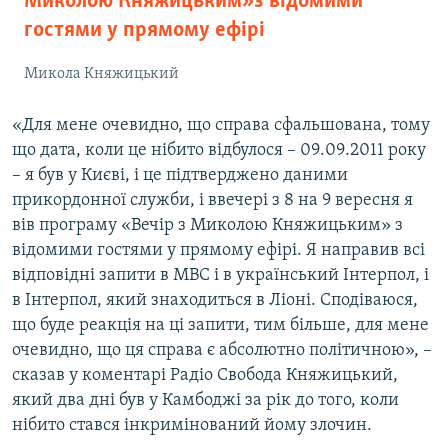
Миколою Княжицьким» з відомими
гостями у прямому ефірі
Микола Княжицький
«Для мене очевидно, що справа сфальшована, тому
що дата, коли це нібито відбулося – 09.09.2011 року
– я був у Києві, і це підтверджено даними
прикордонної служби, і ввечері з 8 на 9 вересня я
вів програму «Вечір з Миколою Княжицьким» з
відомими гостями у прямому ефірі. Я направив всі
відповідні запити в МВС і в український Інтерпол, і
в Інтерпол, який знаходиться в Ліоні. Сподіваюся,
що буде реакція на ці запити, тим більше, для мене
очевидно, що ця справа є абсолютно політичною», –
сказав у коментарі Радіо Свобода Княжицький,
який два дні був у Камбоджі за рік до того, коли
нібито стався інкримінований йому злочин.