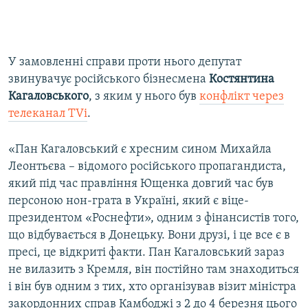
У замовленні справи проти нього депутат
звинувачує російського бізнесмена
Костянтина
Кагаловського
, з яким у нього був
конфлікт через
телеканал TVi
.
«Пан Кагаловський є хресним сином Михайла
Леонтьєва – відомого російського пропагандиста,
який під час правління Ющенка довгий час був
персоною нон-грата в Україні, який є віце-
президентом «Роснефти», одним з фінансистів того,
що відбувається в Донецьку. Вони друзі, і це все є в
пресі, це відкриті факти. Пан Кагаловський зараз
не вилазить з Кремля, він постійно там знаходиться
і він був одним з тих, хто організував візит міністра
закордонних справ Камбоджі з 2 до 4 березня цього