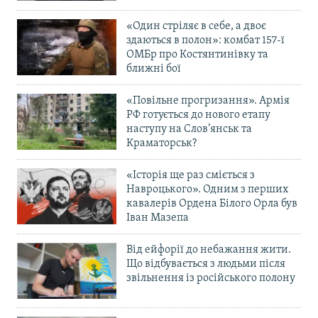
«Один стріляє в себе, а двоє
здаються в полон»: комбат 157-ї
ОМБр про Костянтинівку та
ближні бої
«Повільне прогризання». Армія
РФ готується до нового етапу
наступу на Слов’янськ та
Краматорськ?
«Історія ще раз сміється з
Навроцького». Одним з перших
кавалерів Ордена Білого Орла був
Іван Мазепа
Від ейфорії до небажання жити.
Що відбувається з людьми після
звільнення із російського полону