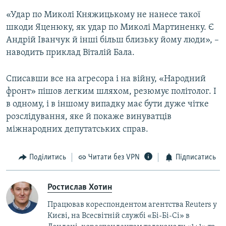
«Удар по Миколі Княжицькому не нанесе такої
шкоди Яценюку, як удар по Миколі Мартиненку. Є
Андрій Іванчук й інші більш близьку йому люди», –
наводить приклад Віталій Бала.
Списавши все на агресора і на війну, «Народний
фронт» пішов легким шляхом, резюмує політолог. І
в одному, і в іншому випадку має бути дуже чітке
розслідування, яке й покаже винуватців
міжнародних депутатських справ.
Поділитись
Читати без VPN
Підписатись
Ростислав Хотин
Працював кореспондентом агентства Reuters у
Києві, на Всесвітній службі «Бі-Бі-Сі» в