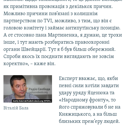
як примітивна провокація з декількох причин.
Можливо причини пов’язані з колишнім
партнерством по TVI, можливо, з тим, що він є
головою комітету і займає антипутінську позицію.
А от стосовно пана Мартиненка, я думаю, це трохи
інше, і тут мають розбиратись правоохоронні
органи Швейцарії. Тут я б був більш обережний.
Спроби якось їх поєднати виглядають не зовсім
коректно», – каже він.
Експерт вважає, що, якби
певні сили хотіли завдати
удару уряду Яценюка та
«Народному фронту», то
його спрямовували б не на
Віталій Бала
Княжицького, а на більш
близьких прем’еру людей.