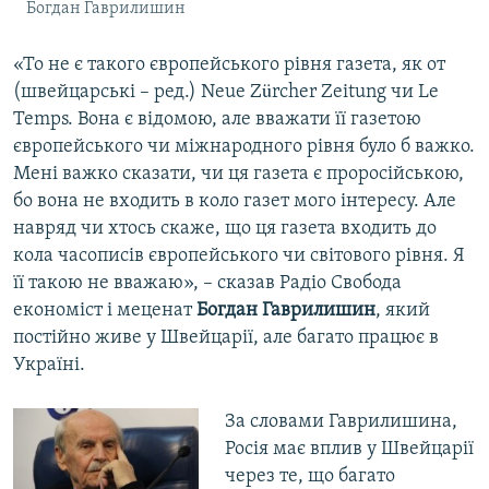
Богдан Гаврилишин
«То не є такого європейського рівня газета, як от
(швейцарські – ред.) Neue Zürcher Zeitung чи Le
Temps. Вона є відомою, але вважати її газетою
європейського чи міжнародного рівня було б важко.
Мені важко сказати, чи ця газета є проросійською,
бо вона не входить в коло газет мого інтересу. Але
навряд чи хтось скаже, що ця газета входить до
кола часописів європейського чи світового рівня. Я
її такою не вважаю», – сказав Радіо Свобода
економіст і меценат
Богдан Гаврилишин
, який
постійно живе у Швейцарії, але багато працює в
Україні.
За словами Гаврилишина,
Росія має вплив у Швейцарії
через те, що багато