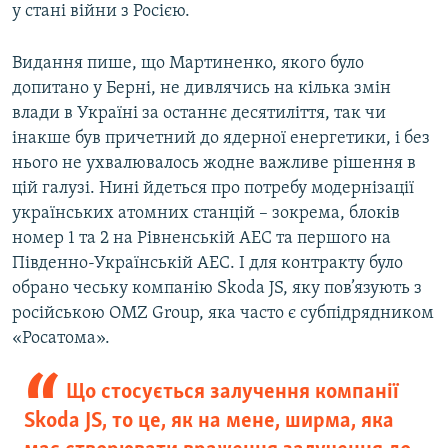
у стані війни з Росією.
Видання пише, що Мартиненко, якого було
допитано у Берні, не дивлячись на кілька змін
влади в Україні за останнє десятиліття, так чи
інакше був причетний до ядерної енергетики, і без
нього не ухвалювалось жодне важливе рішення в
цій галузі. Нині йдеться про потребу модернізації
українських атомних станцій – зокрема, блоків
номер 1 та 2 на Рівненській АЕС та першого на
Південно-Українській АЕС. І для контракту було
обрано чеську компанію Skoda JS, яку пов’язують з
російською OMZ Group, яка часто є субпідрядником
«Росатома».
Що стосується залучення компанії
Skoda JS, то це, як на мене, ширма, яка