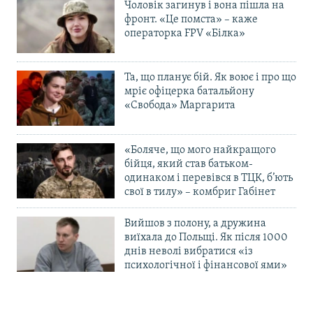
Чоловік загинув і вона пішла на
фронт. «Це помста» – каже
операторка FPV «Білка»
Та, що планує бій. Як воює і про що
мріє офіцерка батальйону
«Свобода» Маргарита
«Боляче, що мого найкращого
бійця, який став батьком-
одинаком і перевівся в ТЦК, б’ють
свої в тилу» – комбриг Габінет
Вийшов з полону, а дружина
виїхала до Польщі. Як після 1000
днів неволі вибратися «із
психологічної і фінансової ями»