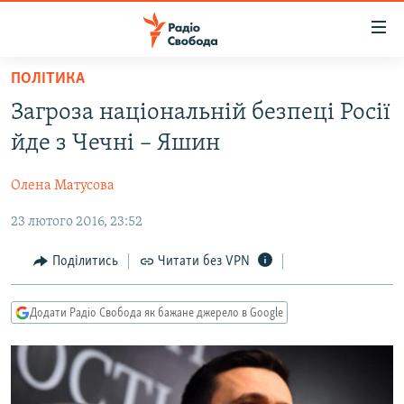
Доступність
посилання
Перейти
ПОЛІТИКА
до
РАДІО СВОБОДА – 70 РОКІВ
Загроза національній безпеці Росії
основного
ВСЕ ЗА ДОБУ
матеріалу
йде з Чечні – Яшин
СТАТТІ
Перейти
до
Олена Матусова
ВІЙНА
ПОЛІТИКА
основної
23 лютого 2016, 23:52
РОСІЙСЬКА «ФІЛЬТРАЦІЯ»
ЕКОНОМІКА
навігації
Перейти
ДОНБАС.РЕАЛІЇ
СУСПІЛЬСТВО
Поділитись
Читати без VPN
до
КРИМ.РЕАЛІЇ
КУЛЬТУРА
пошуку
Додати Радіо Свобода як бажане джерело в Google
ТИ ЯК?
СПОРТ
СХЕМИ
УКРАЇНА
КИТАЙ.ВИКЛИКИ
СВІТ