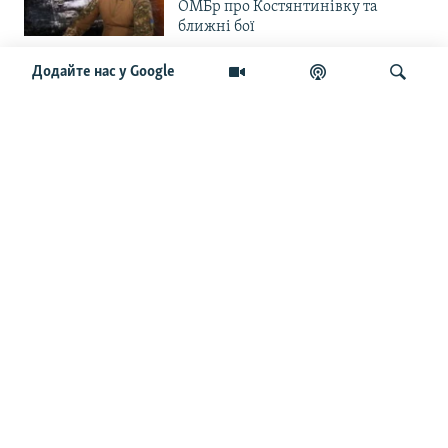
ОМБр про Костянтинівку та
ближні бої
«Повільне прогризання». Армія
Додайте нас у Google
РФ готується до нового етапу
наступу на Слов’янськ та
Краматорськ?
Шукати
«Історія ще раз сміється з
Навроцького». Одним з перших
кавалерів Ордена Білого Орла був
Іван Мазепа
Від ейфорії до небажання жити.
Що відбувається з людьми після
звільнення із російського полону
Чоловік загинув і вона пішла на
фронт. «Це помста» – каже
операторка FPV «Білка»