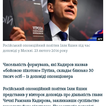
МУЛЬТИМЕДІА
ФОТО
СПЕЦПРОЄКТИ
ПОДКАСТИ
КРИМ РЕАЛІЇ
Російський опозиційний політик Ілля Яшин під час
РУС
доповіді у Москві. 23 лютого 2016 року
УКР
Чисельність формувань, які Кадиров назвав
КТАТ
«бойовою піхотою» Путіна, складає близько 30
тисяч осіб – із доповіді опозиціонера
ДОЛУЧАЙСЯ!
Російський опозиційний політик Ілля Яшин
представив у вівторок доповідь про діяльність глави
Чечні Рамзана Кадирова, закликавши суспільство