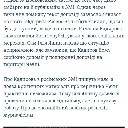
годині за московським часом. До того часу діяло
ембарґо на її публікацію в ЗМІ. Однак через
технічну помилку текст доповіді завчасно з’явився
на сайті «Відкрита Росія». За ті п’ять хвилин, що він
був доступний, люди з оточення Рамзана Кадирова
завантажили його і опублікували у своїх соціальних
мережах. Сам Ілля Яшин назвав цю ситуацію
неприємною, але зауважив, що Кадиров йому
серйозно допоміг у поширенні доповіді на
території Чечні.
Про Кадирова в російських ЗМІ пишуть мало, а
поява критичних матеріалів про керівника Чечні
практично неможлива. Тому Іллі Яшину довелося
провести не тільки дослідницьку, але і пошукову
роботу. Про це опозиційний політик розповів
журналістам.