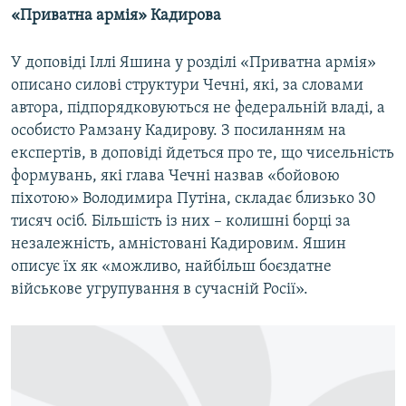
«Приватна армія» Кадирова
У доповіді Іллі Яшина у розділі «Приватна армія»
описано силові структури Чечні, які, за словами
автора, підпорядковуються не федеральній владі, а
особисто Рамзану Кадирову. З посиланням на
експертів, в доповіді йдеться про те, що чисельність
формувань, які глава Чечні назвав «бойовою
піхотою» Володимира Путіна, складає близько 30
тисяч осіб. Більшість із них – колишні борці за
незалежність, амністовані Кадировим. Яшин
описує їх як «можливо, найбільш боєздатне
військове угрупування в сучасній Росії».