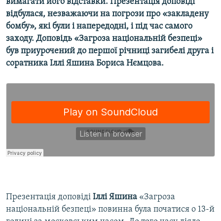
вимагати його відставки. Презентація доповіді
Усі сайти RFE/RL
відбулася, незважаючи на погрози про «закладену
бомбу», які були і напередодні, і під час самого
заходу. Доповідь «Загроза національній безпеці»
був приурочений до першої річниці загибелі друга і
соратника Іллі Яшина Бориса Нємцова.
Презентація доповіді
Іллі Яшина
«Загроза
національній безпеці» повинна була початися о 13-й