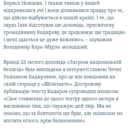
Бориса Нємцова. І таким чином у людей
відкривалися очі і вони дізнавалися правду про те,
що дійсно відбувається в нашій країні. І те, що
зараз Ілля підготував цю доповідь, присвячену
громадянину Кадирову, це продовжує цю традицію
і мені здається це дуже важливо», – зауважив
Володимир Кара-Мурза-молодший.
Вранці 23 лютого доповідь «Загроза національній
безпеці» була викладена в інтернеті главою Чечні
Рамзаном Кадировим, про це він повідомив на
своїй сторінці у «ВКонтакте». Дострокову
публікацію тексту Кадиров супроводив написом:
«Своє ставлення до цього театру одного актора я
висловлюю тим, що тиражую цей твір. Ми не
знаємо, що за болтологія ще буде, але написане не
містить нічого, крім балаканини».