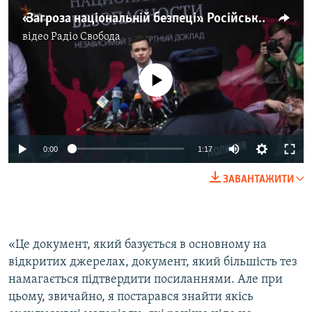
«Загроза національній безпеці». Російський опозиціонер Яшин презентував доповідь про діяльність Кадирова (відео)
відео
Радіо Свобода
No media source currently available
0:00
1:17
ЗАВАНТАЖИТИ
«Це документ, який базується в основному на
відкритих джерелах, документ, який більшість тез
намагається підтвердити посиланнями. Але при
цьому, звичайно, я постарався знайти якісь