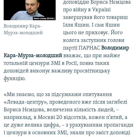
доповіддю Бориса Нємцова
про війну в Україні
завершував його товариш
Ілля Яшин. І сам Яшин
Володимир Кара-
цього не приховує. Його
Мурза-молодший
колега заступник голови
партії ПАРНАС
Володимир
Кара-Мурза-молодший
вважає, що при майже
тотальній цензури ЗМІ в Росії, поява таких
доповідей виконує важливу просвітницьку
функцію.
«Ми знаємо, що за підсумками опитування
«Левада-центру», проведеного вже після загибелі
Бориса Нємцова, величезна кількість людей, –
наприклад, в Москві 20 відсотків, кожен п’ятий, а
це дуже велика цифра, – з урахуванням пропаганди
і цензури в основних ЗМІ, знали про зміст доповіді