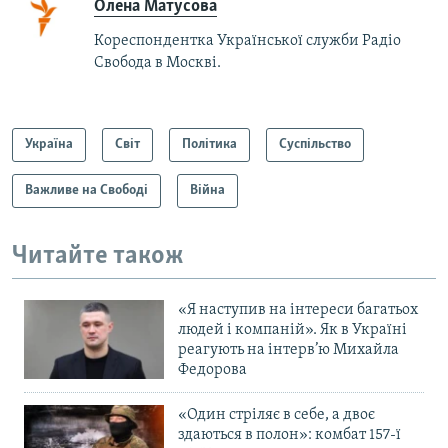
Олена Матусова
Кореспондентка Української служби Радіо
Свобода в Москві.
Україна
Світ
Політика
Суспільство
Важливе на Свободі
Війна
Читайте також
«Я наступив на інтереси багатьох
людей і компаній». Як в Україні
реагують на інтерв’ю Михайла
Федорова
«Один стріляє в себе, а двоє
здаються в полон»: комбат 157-ї