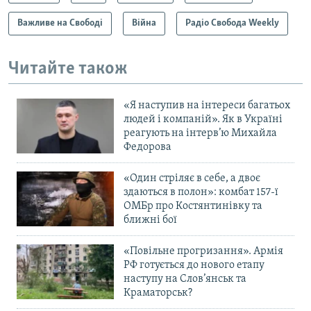
Важливе на Свободі
Війна
Радіо Свобода Weekly
Читайте також
«Я наступив на інтереси багатьох
людей і компаній». Як в Україні
реагують на інтерв’ю Михайла
Федорова
«Один стріляє в себе, а двоє
здаються в полон»: комбат 157-ї
ОМБр про Костянтинівку та
ближні бої
«Повільне прогризання». Армія
РФ готується до нового етапу
наступу на Слов’янськ та
Краматорськ?