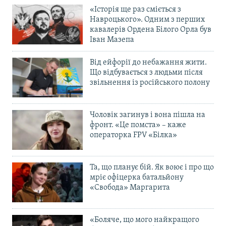
«Історія ще раз сміється з
Навроцького». Одним з перших
кавалерів Ордена Білого Орла був
Іван Мазепа
Від ейфорії до небажання жити.
Що відбувається з людьми після
звільнення із російського полону
Чоловік загинув і вона пішла на
фронт. «Це помста» – каже
операторка FPV «Білка»
Та, що планує бій. Як воює і про що
мріє офіцерка батальйону
«Свобода» Маргарита
«Боляче, що мого найкращого