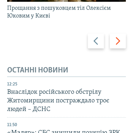
Прощання з пошуковцем тіл Олексієм
Юковим у Києві
Назад
Вперед
ОСТАННІ НОВИНИ
12:25
Внаслідок російського обстрілу
Житомирщини постраждало троє
людей – ДСНС
11:50
«Мадяр»: СБС знищили позицію ЗРК