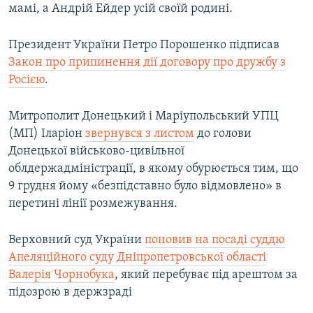
мамі, а Андрій Ейдер усій своїй родині.
Усі сайти RFE/RL
Президент України Петро Порошенко підписав
Закон про припинення дії договору про дружбу з
Росією
.
Митрополит Донецький і Маріупольський УПЦ
(МП) Іларіон
звернувся з листом
до голови
Донецької військово-цивільної
облдержадміністрації, в якому обурюється тим, що
9 грудня йому «безпідставно було відмовлено» в
перетині лінії розмежування.
Верховний суд України
поновив на посаді суддю
Апеляційного суду Дніпропетровської області
Валерія Чорнобука
, який перебуває під арештом за
підозрою в держзраді