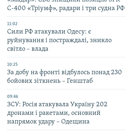
С-400 «Тріумф», радари і три судна РФ
11:02
Сили РФ атакували Одесу: є
руйнування і постраждалі, зникло
світло – влада
10:25
За добу на фронті відбулось понад 230
бойових зіткнень – Генштаб
09:46
ЗСУ: Росія атакувала Україну 202
дронами і ракетами, основний
напрямок удару – Одещина