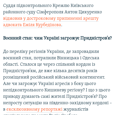
Суддя підконтрольного Кремлю Київського
районного суду Сімферополя Антон Цикуренко
відмовив у достроковому припиненні арешту
адвоката Еміля Курбедінова
.
Воєнний стан: чим Україні загрожує Придністров’я?
До переліку регіонів України, де запровадили
воєнний стан, потрапили Вінницька і Одеська
області. Сталося це через спільний кордон із
Придністров’ям, де вже кілька десятків років
розміщений російський військовий контингент.
Але чи загрожує Україні агресія з боку цього
непідконтрольного Кишиневу регіону? І що з цього
приводу думають самі жителі Придністров’я? Про
непросту ситуацію на південно-західному кордоні –
в
ексклюзивному репортажі
журналістів