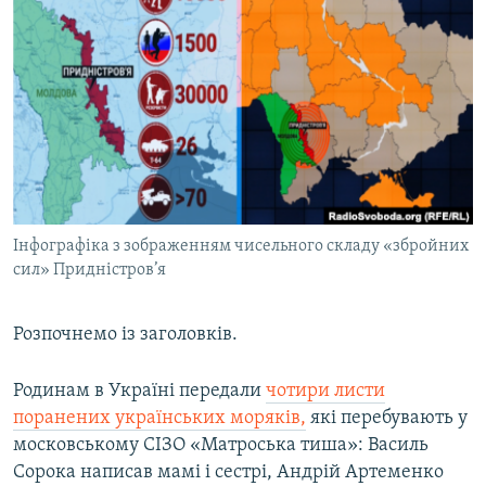
МУЛЬТИМЕДІА
ФОТО
СПЕЦПРОЄКТИ
ПОДКАСТИ
КРИМ РЕАЛІЇ
РУС
Інфографіка з зображенням чисельного складу «збройних
УКР
сил» Придністров’я
КТАТ
Розпочнемо із заголовків.
ДОЛУЧАЙСЯ!
Родинам в Україні передали
чотири листи
поранених українських моряків,
які перебувають у
московському СІЗО «Матроська тиша»: Василь
Сорока написав мамі і сестрі, Андрій Артеменко