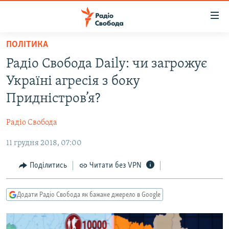
Доступність
посилання
Перейти
ПОЛІТИКА
до
РАДІО СВОБОДА – 70 РОКІВ
Радіо Свобода Daily: чи загрожує
основного
ВСЕ ЗА ДОБУ
матеріалу
Україні агресія з боку
СТАТТІ
Перейти
Придністров’я?
до
ВІЙНА
ПОЛІТИКА
основної
Радіо Свобода
РОСІЙСЬКА «ФІЛЬТРАЦІЯ»
ЕКОНОМІКА
навігації
Перейти
11 грудня 2018, 07:00
ДОНБАС.РЕАЛІЇ
СУСПІЛЬСТВО
до
КРИМ.РЕАЛІЇ
КУЛЬТУРА
Поділитись
Читати без VPN
пошуку
ТИ ЯК?
СПОРТ
Додати Радіо Свобода як бажане джерело в Google
СХЕМИ
УКРАЇНА
КИТАЙ.ВИКЛИКИ
СВІТ