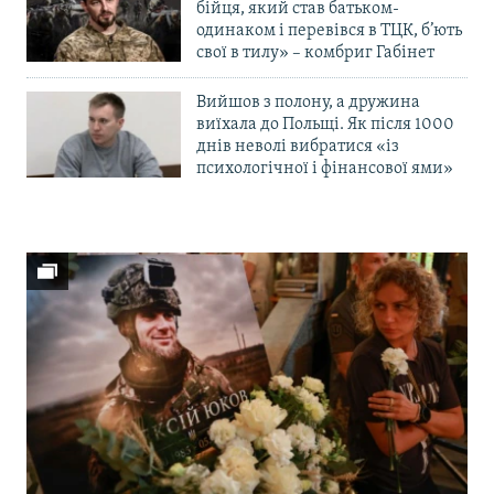
бійця, який став батьком-
одинаком і перевівся в ТЦК, б’ють
свої в тилу» – комбриг Габінет
Вийшов з полону, а дружина
виїхала до Польщі. Як після 1000
днів неволі вибратися «із
психологічної і фінансової ями»