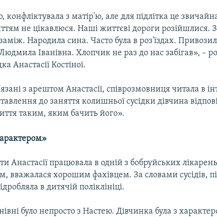
, конфліктувала з матір'ю, але для підлітка це звичайна 
ттям не цікавлюся. Наші життєві дороги розійшлися. 
аміж. Народила сина. Часто була в роз'їздах. Привозила
Людмила Іванівна. Хлопчик не раз до нас забігав», – р
ка Анастасії Костіної.
в'язані з арештом Анастасії, співрозмовниця читала в ін
тавлення до заняття колишньої сусідки дівчина відпов
иття таким, яким бачить його».
характером»
и Анастасії працювала в одній з бобруйських лікарен
, вважалася хорошим фахівцем. За словами сусідів, пі
ідробляла в дитячій поліклініці.
івні було непросто з Настею. Дівчинка була з характер