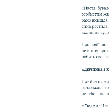
«Настя, бувало
особистим жи
рано вийшла з
сина ростила 
колишня сусід
Про події, по
питання про с
робить своє ж
«Дівчинка з 
Прийомна мат
офтальмологом
пенсію вона п
«Людмилі Іван