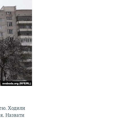
тею. Ходили
ся. Назвати