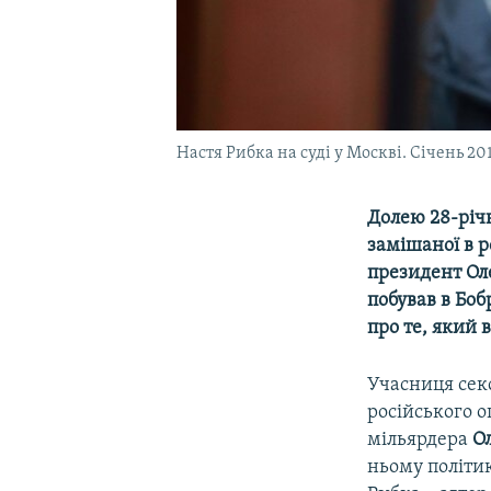
Настя Рибка на суді у Москві. Січень 20
Долею 28-річн
замішаної в 
президент Ол
побував в Бобр
про те, який 
Учасниця сек
російського 
мільярдера
О
ньому політик