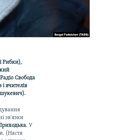
ї Рибки),
ький
Радіо Свобода
 і вчителів
ашукевич).
ідування
і зв'язки
 Приходька
. У
и. (Настя