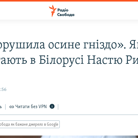
орушила осине гніздо». 
тають в Білорусі Настю Р
2:56
ь
Читати без VPN
обода як бажане джерело в Google