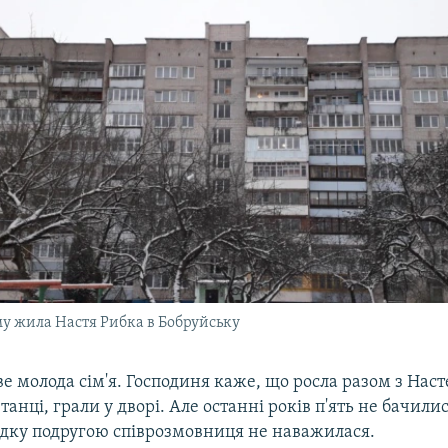
му жила Настя Рибка в Бобруйську
 молода сім'я. Господиня каже, що росла разом з Нас
 танці, грали у дворі. Але останні років п'ять не бачили
дку подругою співрозмовниця не наважилася.