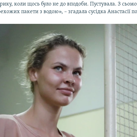
ерику, коли щось було не до вподоби. Пустувала. З сьом
ехожих пакети з водою», – згадала сусідка Анастасії по 