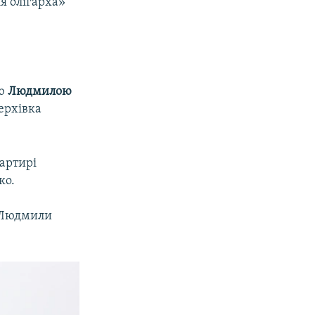
я олігарха»
'ю
Людмилою
верхівка
вартирі
ко.
и Людмили