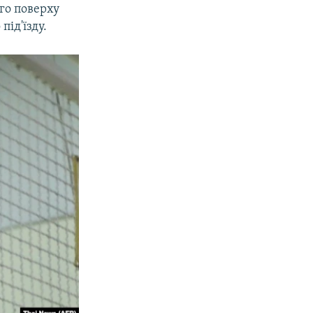
ого поверху
під'їзду.