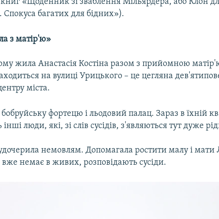
 книг «Щоденник зі зваблення Мільярдера, або Клон дл
 Спокуса багатих для бідних»).
а з матір'ю»
кому жила Анастасія Костіна разом з прийомною матір
находиться на вулиці Урицького – це цегляна дев'ятипо
центру міста.
 бобруйську фортецю і льодовий палац. Зараз в їхній к
нші люди, які, зі слів сусідів, з'являються тут дуже рід
удочерила немовлям. Допомагала ростити малу і мат
ї вже немає в живих, розповідають сусіди.