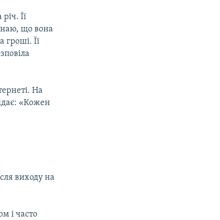
річ. Її
Знаю, що вона
 гроші. Її
озповіла
тернеті. На
ідає: «Кожен
ь
сля виходу на
ом і часто