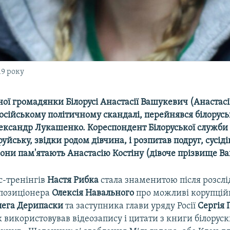
19 року
ої громадянки Білорусі Анастасії Вашукевич (Анастасі
російському політичному скандалі, перейнявся білорус
ександр Лукашенко. Кореспондент Білоруської служби 
уйську, звідки родом дівчина, і розпитав подруг, сусідів
вони пам'ятають Анастасію Костіну (дівоче прізвище В
с-тренінгів
Настя Рибка
стала знаменитою після розсл
опозиціонера
Олексія Навального
про можливі корупційн
лега Дерипаски
та заступника глави уряду Росії
Сергія
 використовував відеозапису і цитати з книги білоруск