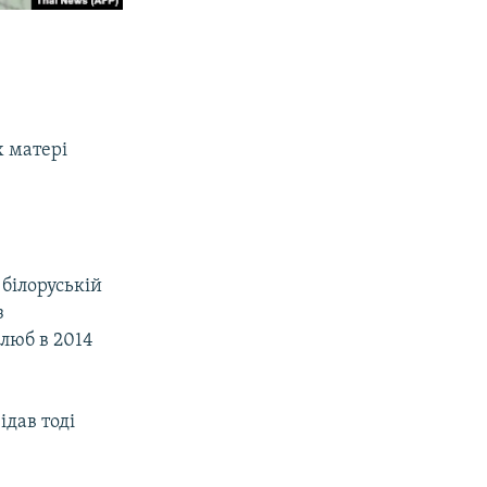
х матері
.
білоруській
з
люб в 2014
ідав тоді