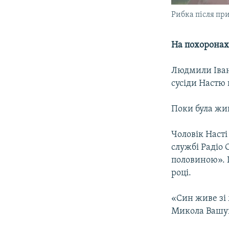
Рибка після при
На похоронах
Людмили Іван
сусіди Настю 
Поки була жив
Чоловік Наст
службі Радіо 
половиною». 
році.
«Син живе зі 
Микола Вашу