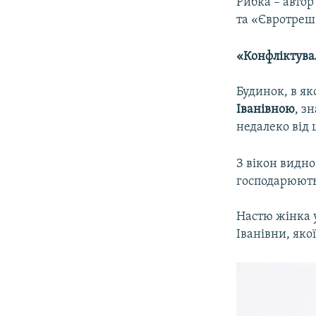
Рибка – автор
та «Євротреш.
«Конфліктувал
Будинок, в я
Іванівною
, з
недалеко від 
З вікон видно
господарюють і
Настю жінка 
Іванівни, яко