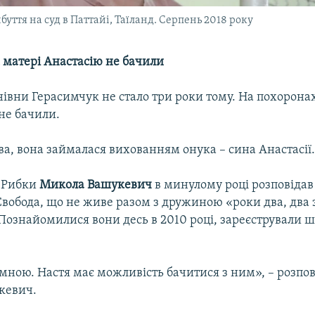
буття на суд в Паттайі, Таїланд. Серпень 2018 року
 матері Анастасію не бачили
івни Герасимчук не стало три роки тому. На похорона
не бачили.
а, вона займалася вихованням онука – сина Анастасії
і Рибки
Микола Вашукевич
в минулому році розповідав 
Свобода, що не живе разом з дружиною «роки два, два 
Познайомилися вони десь в 2010 році, зареєстрували ш
мною. Настя має можливість бачитися з ним», – розпов
кевич.