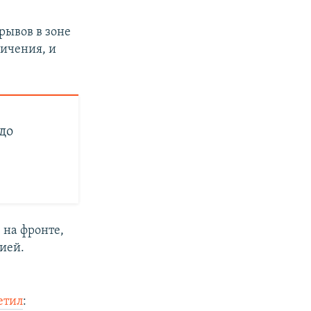
рывов в зоне
ничения, и
до
 на фронте,
сией.
етил
: