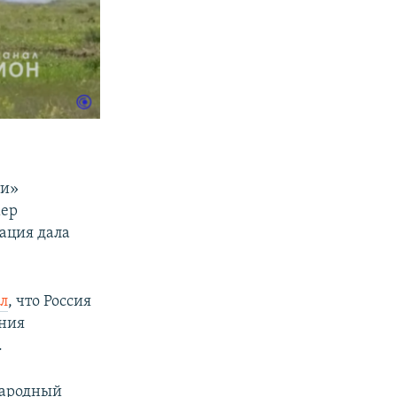
ти»
мер
гация дала
ал
, что Россия
ения
.
народный