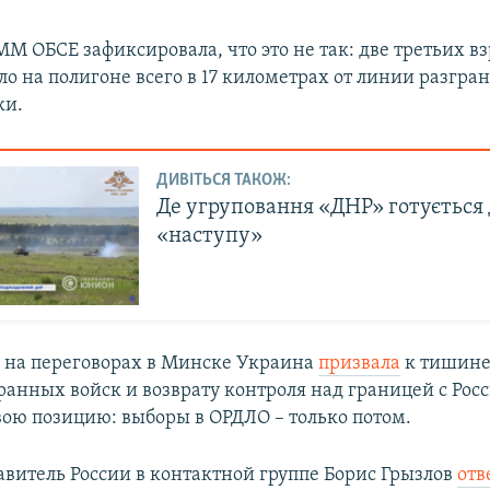
М ОБСЕ зафиксировала, что это не так: две третьих вз
о на полигоне всего в 17 километрах от линии разгра
ки.
ДИВІТЬСЯ ТАКОЖ:
Де угруповання «ДНР» готується 
«наступу»
 на переговорах в Минске Украина
призвала
к тишине
ранных войск и возврату контроля над границей с Рос
ою позицию: выборы в ОРДЛО – только потом.
тавитель России в контактной группе Борис Грызлов
отв