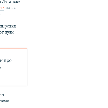
и Луганске
сть
из-за
.
ппировки
от пули
ки про
у
дят
твода