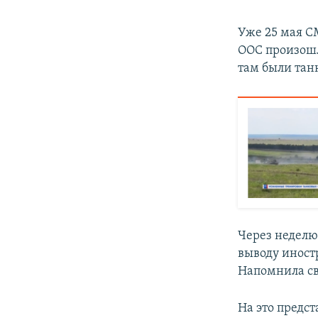
Уже 25 мая СМ
ООС произошл
там были тан
Через неделю
выводу иност
Напомнила св
На это предс