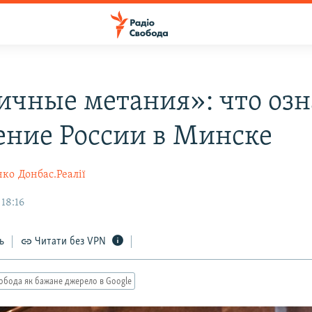
ичные метания»: что озн
ение России в Минске
нко
Донбас.Реалії
18:16
ь
Читати без VPN
обода як бажане джерело в Google