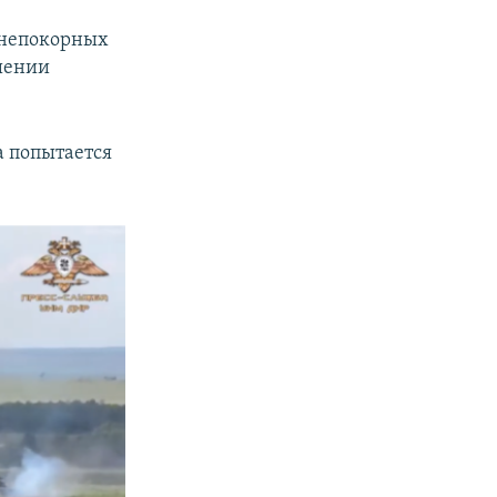
а
 непокорных
ошении
 попытается