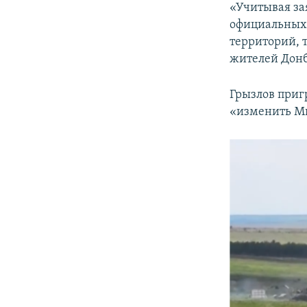
«Учитывая за
официальных 
территорий, 
жителей Донб
Грызлов приг
«изменить Ми