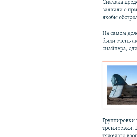
Сначала пред
заявили о пр
якобы обстре
На самом дел
были очень а
снайпера, оди
Группировки 
тренировки. 
тяжелого воо