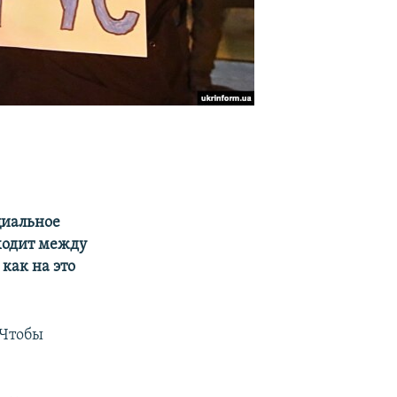
циальное
ходит между
как на это
 Чтобы