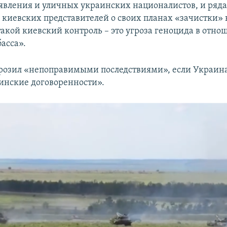
явления и уличных украинских националистов, и ряд
киевских представителей о своих планах «зачистки»
такой киевский контроль – это угроза геноцида в отн
асса».
розил «непоправимыми последствиями», если Украина
нские договоренности».