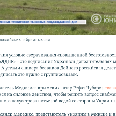
российских гибридных сил
учил условие сворачивания «повышенной боеготовнос
«ЛДНР» – это подписания Украиной дополнительных 
. А устами спикера боевиков Дейнего российская деле
одписать это нужно с группировками.
едатель Меджлиса крымских татар Рефат Чубаров
сказ
ся на силовые действия, чтобы решить вопрос снабж
ного полуострова питьевой водой со стороны Украины
ксандр Мережко, представитель Украины в Минске и 