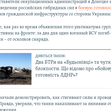
ставители оккупационных администраций в Донецке 
иведении российских гибридных сил в
боевую готовно
лов гражданской инфраструктуры со стороны Украины
е, как раз во время объявления этого ультиматума гру
ктивны на фронте: за два дня один военный ВСУ погиб 
н – от осколков снаряда.
ДИВІТЬСЯ ТАКОЖ:
Два БТРи на «Будьонівці» та чут
блокпости. Що відомо про «бойов
готовність ЛДНР»?
начали демонстрировать, как стягивают силы и прово
Правда, уверяли, что танки накапливают за линиями о
ружения.