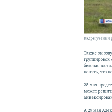
Кадры учений 
Также он озв
группировок 
безопасности
понять, что п
28 мая предс
может решить
аннексирован
А 29 мая Але