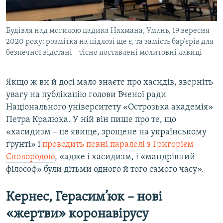
Будівля над могилою цадика Нахмана, Умань, 19 вересня
2020 року: розмітка на підлозі ще є, та замість бар’єрів для
безпечної відстані – тісно поставлені молитовні лавиці
Якщо ж ви й досі мало знаєте про хасидів, зверніть
увагу на публікацію голови Вченої ради
Національного університету «Острозька академія»
Петра Кралюка. У ній він пише про те, що
«хасидизм – це явище, зрощене на українському
ґрунті» і
проводить певні паралелі з Григорієм
Сковородою
, «адже і хасидизм, і «мандрівний
філософ» були дітьми одного й того самого часу».
Кернес, Герасим
’
юк – нові
«жертви» коронавірусу