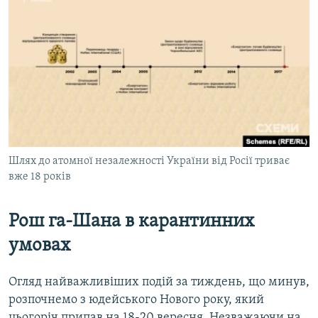
МУЛЬТИМЕДІА
ФОТО
СПЕЦПРОЄКТИ
ПОДКАСТИ
КРИМ РЕАЛІЇ
РУС
Шлях до атомної незалежності України від Росії триває
УКР
вже 18 років
КТАТ
Рош га-Шана в карантинних
ДОЛУЧАЙСЯ!
умовах
Огляд найважливіших подій за тиждень, що минув,
розпочнемо з юдейського Нового року, який
цьогоріч припав на 18-20 вересня. Незважаючи на