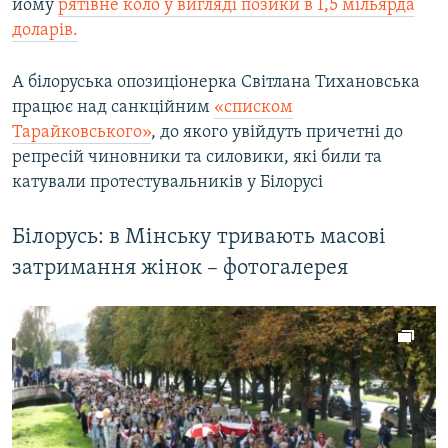
йому
рятівне коло у вигляді позики в 1,5 мільярда
доларів.
А білоруська опозиціонерка Світлана Тихановська
працює над санкційним
«списком
Тарайковського»
, до якого увійдуть причетні до
репресій чиновники та силовики, які били та
катували протестувальників у Білорусі
Білорусь: в Мінську тривають масові
затримання жінок – фотогалерея