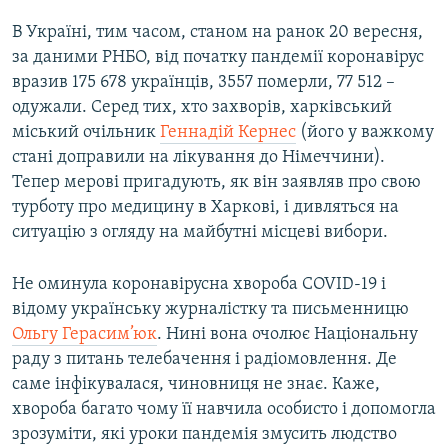
В Україні, тим часом, станом на ранок 20 вересня,
за даними РНБО, від початку пандемії коронавірус
вразив 175 678 українців, 3557 померли, 77 512 –
одужали. Серед тих, хто захворів, харківський
міський очільник
Геннадій Кернес
(його у важкому
стані доправили на лікування до Німеччини).
Тепер мерові пригадують, як він заявляв про свою
турботу про медицину в Харкові, і дивляться на
ситуацію з огляду на майбутні місцеві вибори.
Не оминула коронавірусна хвороба COVID-19 і
відому українську журналістку та письменницю
Ольгу Герасим’юк
. Нині вона очолює Національну
раду з питань телебачення і радіомовлення. Де
саме інфікувалася, чиновниця не знає. Каже,
хвороба багато чому її навчила особисто і допомогла
зрозуміти, які уроки пандемія змусить людство