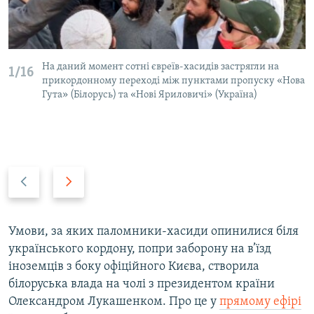
На даний момент сотні євреїв-хасидів застрягли на
1/16
прикордонному переході між пунктами пропуску «Нова
Гута» (Білорусь) та «Нові Яриловичі» (Україна)
Н
В
а
п
з
е
а
р
Умови, за яких паломники-хасиди опинилися біля
д
е
українського кордону, попри заборону на в’їзд
д
іноземців з боку офіційного Києва, створила
білоруська влада на чолі з президентом країни
Олександром Лукашенком. Про це у
прямому ефірі