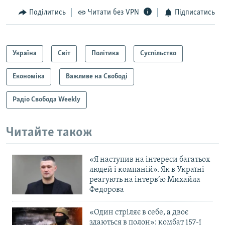
Поділитись
Читати без VPN
Підписатись
Україна
Світ
Політика
Суспільство
Економіка
Важливе на Свободі
Радіо Свобода Weekly
Читайте також
«Я наступив на інтереси багатьох
людей і компаній». Як в Україні
реагують на інтерв’ю Михайла
Федорова
«Один стріляє в себе, а двоє
здаються в полон»: комбат 157-ї