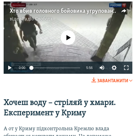
Хто вбив головного бойовика угруповання «ДНР» Захарченка? (відео)
відео
Радіо Свобода
No media source currently available
Auto
0:00
5:56
240p
ЗАВАНТАЖИТИ
360p
Auto
240p
360p
480p
480p
Хочеш воду – стріляй у хмари.
720p
Експеримент у Криму
720p
1080p
1080p
А от у Криму підконтрольна Кремлю влада