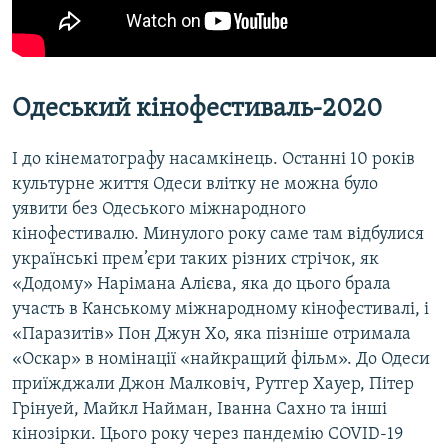
Одеський кінофестиваль-2020
І до кінематографу насамкінець. Останні 10 років
культурне життя Одеси влітку не можна було
уявити без Одеського міжнародного
кінофестивалю. Минулого року саме там відбулися
українські прем’єри таких різних стрічок, як
«Додому» Нарімана Алієва, яка до цього брала
участь в Канському міжнародному кінофестивалі, і
«Паразитів» Пон Джун Хо, яка пізніше отримала
«Оскар» в номінації «найкращий фільм». До Одеси
приїжджали Джон Малковіч, Рутгер Хауер, Пітер
Грінуей, Майкл Найман, Іванна Сахно та інші
кінозірки. Цього року через пандемію COVID-19