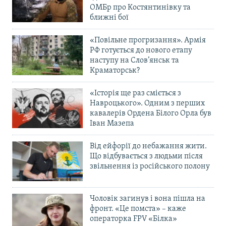
ОМБр про Костянтинівку та
ближні бої
«Повільне прогризання». Армія
РФ готується до нового етапу
наступу на Слов’янськ та
Краматорськ?
«Історія ще раз сміється з
Навроцького». Одним з перших
кавалерів Ордена Білого Орла був
Іван Мазепа
Від ейфорії до небажання жити.
Що відбувається з людьми після
звільнення із російського полону
Чоловік загинув і вона пішла на
фронт. «Це помста» – каже
операторка FPV «Білка»