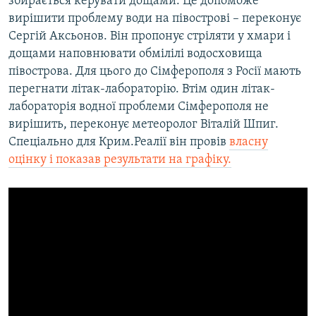
збирається керувати дощами. Це допоможе
вирішити проблему води на півострові – переконує
Сергій Аксьонов. Він пропонує стріляти у хмари і
дощами наповнювати обмілілі водосховища
півострова. Для цього до Сімферополя з Росії мають
перегнати літак-лабораторію. Втім один літак-
лабораторія водної проблеми Сімферополя не
вирішить, переконує метеоролог Віталій Шпиг.
Спеціально для Крим.Реалії він провів
власну
оцінку і показав результати на графіку.