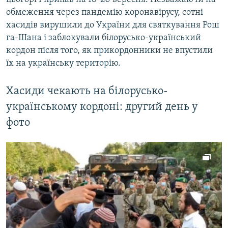
Усі сайти RFE/RL
обмеження через пандемію коронавірусу, сотні
хасидів вирушили до України для святкування Рош
га-Шана і заблокували білорусько-український
кордон після того, як прикордонники не впустили
їх на українську територію.
Хасиди чекають на білорусько-
українському кордоні: другий день у
фото