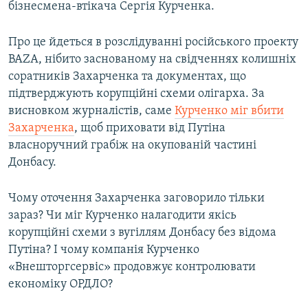
бізнесмена-втікача Сергія Курченка.
Про це йдеться в розслідуванні російського проекту
BAZA, нібито заснованому на свідченнях колишніх
соратників Захарченка та документах, що
підтверджують корупційні схеми олігарха. За
висновком журналістів, саме
Курченко міг вбити
Захарченка
, щоб приховати від Путіна
власноручний грабіж на окупованій частині
Донбасу.
Чому оточення Захарченка заговорило тільки
зараз? Чи міг Курченко налагодити якісь
корупційні схеми з вугіллям Донбасу без відома
Путіна? І чому компанія Курченко
«Внешторгсервіс» продовжує контролювати
економіку ОРДЛО?