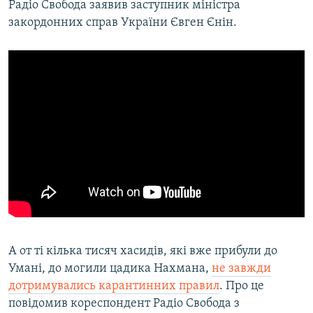
Радіо Свобода заявив заступник міністра
закордонних справ України Євген Єнін.
А от ті кілька тисяч хасидів, які вже прибули до
Умані, до могили цадика Нахмана,
не завжди
дотримувались карантинних правил
. Про це
повідомив кореспондент Радіо Свобода з