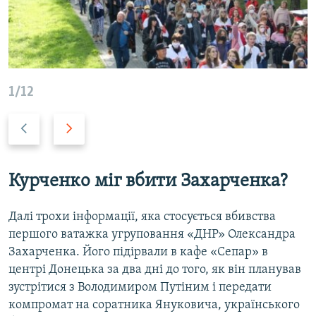
1/12
Н
В
а
п
з
е
а
р
Курченко міг вбити Захарченка?
д
е
д
Далі трохи інформації, яка стосується вбивства
першого ватажка угруповання «ДНР» Олександра
Захарченка. Його підірвали в кафе «Сепар» в
центрі Донецька за два дні до того, як він планував
зустрітися з Володимиром Путіним і передати
компромат на соратника Януковича, українського