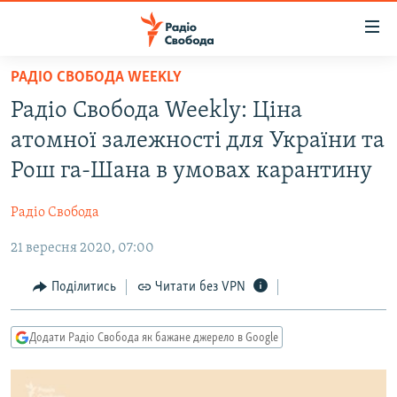
Доступність
посилання
Перейти
РАДІО СВОБОДА WEEKLY
до
РАДІО СВОБОДА – 70 РОКІВ
Радіо Свобода Weekly: Ціна
основного
ВСЕ ЗА ДОБУ
матеріалу
атомної залежності для України та
СТАТТІ
Перейти
Рош га-Шана в умовах карантину
до
ВІЙНА
ПОЛІТИКА
основної
Радіо Свобода
РОСІЙСЬКА «ФІЛЬТРАЦІЯ»
ЕКОНОМІКА
навігації
Перейти
21 вересня 2020, 07:00
ДОНБАС.РЕАЛІЇ
СУСПІЛЬСТВО
до
КРИМ.РЕАЛІЇ
КУЛЬТУРА
Поділитись
Читати без VPN
пошуку
ТИ ЯК?
СПОРТ
Додати Радіо Свобода як бажане джерело в Google
СХЕМИ
УКРАЇНА
КИТАЙ.ВИКЛИКИ
СВІТ