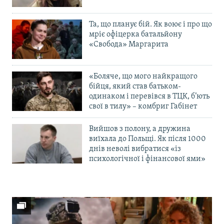
Та, що планує бій. Як воює і про що
мріє офіцерка батальйону
«Свобода» Маргарита
«Боляче, що мого найкращого
бійця, який став батьком-
одинаком і перевівся в ТЦК, б’ють
свої в тилу» – комбриг Габінет
Вийшов з полону, а дружина
виїхала до Польщі. Як після 1000
днів неволі вибратися «із
психологічної і фінансової ями»