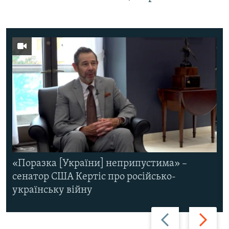
«Поразка [України] неприпустима» –
сенатор США Кертіс про російсько-
українську війну
Назад
Вперед