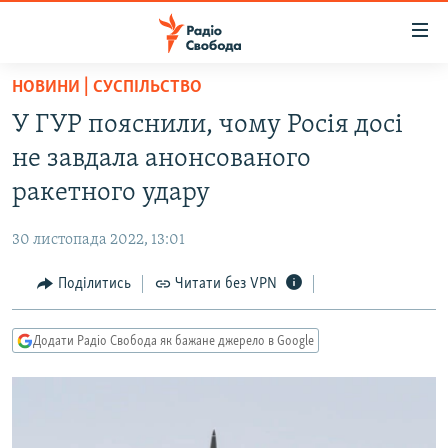
Доступність
посилання
Перейти
НОВИНИ | СУСПІЛЬСТВО
до
РАДІО СВОБОДА – 70 РОКІВ
У ГУР пояснили, чому Росія досі
основного
ВСЕ ЗА ДОБУ
матеріалу
не завдала анонсованого
СТАТТІ
Перейти
ракетного удару
до
ВІЙНА
ПОЛІТИКА
основної
30 листопада 2022, 13:01
РОСІЙСЬКА «ФІЛЬТРАЦІЯ»
ЕКОНОМІКА
навігації
Перейти
Поділитись
Читати без VPN
ДОНБАС.РЕАЛІЇ
СУСПІЛЬСТВО
до
КРИМ.РЕАЛІЇ
КУЛЬТУРА
пошуку
Додати Радіо Свобода як бажане джерело в Google
ТИ ЯК?
СПОРТ
СХЕМИ
УКРАЇНА
КИТАЙ.ВИКЛИКИ
СВІТ