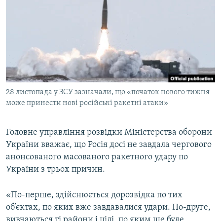
МУЛЬТИМЕДІА
ФОТО
СПЕЦПРОЄКТИ
ПОДКАСТИ
КРИМ РЕАЛІЇ
28 листопада у ЗСУ зазначали, що «початок нового тижня
РУС
може принести нові російські ракетні атаки»
УКР
Головне управління розвідки Міністерства оборони
КТАТ
України вважає, що Росія досі не завдала чергового
анонсованого масованого ракетного удару по
ДОЛУЧАЙСЯ!
України з трьох причин.
«По-перше, здійснюється дорозвідка по тих
об’єктах, по яких вже завдавалися удари. По-друге,
вивчаються ті райони і цілі, по яким ще буде