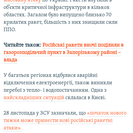
масовану атаку
по Україні. Ракети влучили в
об’єкти критичної інфраструктури в кількох
областях. Загалом було випущено близько 70
крилатих ракет, більшість з них знищили сили
ППО.
Читайте також:
Російські ракети вночі поцілили в
газорозподільчий пункт в Запорізькому районі –
влада
У багатьох регіонах відбулися аварійні
відключення електроенергії, також виникли
перебої з тепло- і водопостачанням. Одна з
найскладніших ситуацій
склалася в Києві.
28 листопада у ЗСУ зазначали, що
«початок нового
тижня може принести нові російські ракетні
атаки».