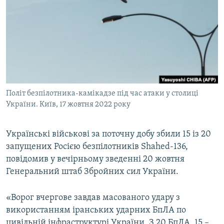
МУЛЬТИМЕДІА
ФОТО
СПЕЦПРОЄКТИ
ПОДКАСТИ
КРИМ РЕАЛІЇ
Політ безпілотника-камікадзе під час атаки у столиці
РУС
України. Київ, 17 жовтня 2022 року
УКР
Українські військові за поточну добу збили 15 із 20
КТАТ
запущених Росією безпілотників Shahed-136,
повідомив у вечірньому зведенні 20 жовтня
ДОЛУЧАЙСЯ!
Генеральний штаб Збройних сил України.
«Ворог вчергове завдав масованого удару з
використанням іранських ударних БпЛА по
цивільній інфраструктурі України. З 20 БпЛА, 15 –