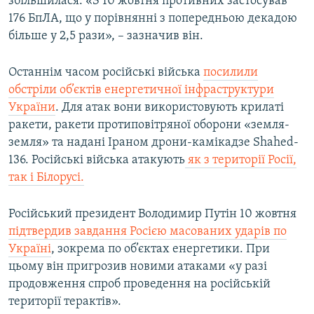
збільшилася. «З 10 жовтня противних застосував
176 БпЛА, що у порівнянні з попередньою декадою
більше у 2,5 рази», – зазначив він.
Останнім часом російські війська
посилили
обстріли об’єктів енергетичної інфраструктури
України
. Для атак вони використовують крилаті
ракети, ракети протиповітряної оборони «земля-
земля» та надані Іраном дрони-камікадзе Shahed-
136. Російські війська атакують
як з території Росії,
так і Білорусі.
Російський президент Володимир Путін 10 жовтня
підтвердив завдання Росією масованих ударів по
Україні
, зокрема по об’єктах енергетики. При
цьому він пригрозив новими атаками «у разі
продовження спроб проведення на російській
території терактів».