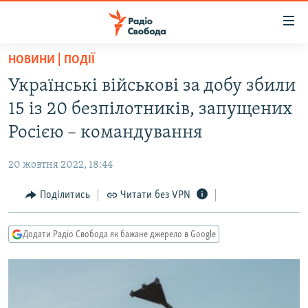
Доступність
посилання
Перейти
НОВИНИ | ПОДІЇ
до
РАДІО СВОБОДА – 70 РОКІВ
Українські військові за добу збили
основного
ВСЕ ЗА ДОБУ
матеріалу
15 із 20 безпілотників, запущених
СТАТТІ
Перейти
Росією – командування
до
ВІЙНА
ПОЛІТИКА
основної
20 жовтня 2022, 18:44
РОСІЙСЬКА «ФІЛЬТРАЦІЯ»
ЕКОНОМІКА
навігації
Перейти
Поділитись
Читати без VPN
ДОНБАС.РЕАЛІЇ
СУСПІЛЬСТВО
до
КРИМ.РЕАЛІЇ
КУЛЬТУРА
пошуку
Додати Радіо Свобода як бажане джерело в Google
ТИ ЯК?
СПОРТ
СХЕМИ
УКРАЇНА
КИТАЙ.ВИКЛИКИ
СВІТ