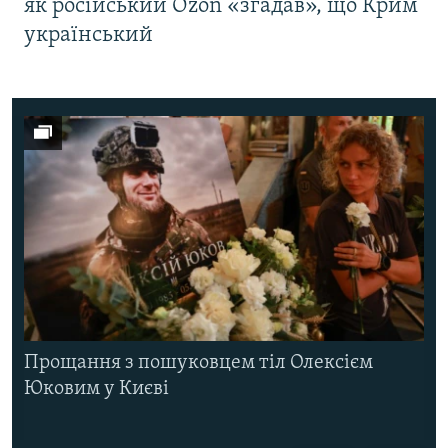
як російський Ozon «згадав», що Крим
український
Прощання з пошуковцем тіл Олексієм
Юковим у Києві