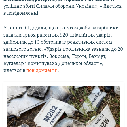
Усі сайти RFE/RL
успішно збиті Силами оборони України», – йдеться
в повідомленні.
У Генштабі додали, що протягом доби загарбники
завдали трьох ракетних і 20 авіаційних ударів,
здійснили до 10 обстрілів із реактивних систем
залпового вогню. «Ударів противника зазнали до 20
населених пунктів. Зокрема, Терни, Бахмут,
Вугледар і Комишуваха Донецької області», –
йдеться в
повідомленні
.