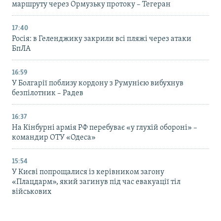
маршруту через Ормузьку протоку – Тегеран
17:40
Росія: в Геленджику закрили всі пляжі через атаки
БпЛА
16:59
У Болгарії поблизу кордону з Румунією вибухнув
безпілотник – Радев
16:37
На Кінбурні армія РФ перебуває «у глухій обороні» –
командир ОТУ «Одеса»
15:54
У Києві попрощалися із керівником загону
«Плацдарм», який загинув під час евакуації тіл
військових