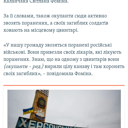
Каланчака Світлана Фоміна.
Усі сайти RFE/RL
За її словами, також окупанти сюди активно
звозять поранених, а своїх загиблих солдатів
ховають на місцевому цвинтарі.
«У нашу громаду звозяться поранені російські
військові. Вони привезли своїх лікарів, які лікують
поранених. Знаю, що на одному з цвинтарів вони
(окупанти – ред.)
вирили цілу канаву і там хоронять
своїх загиблих», – повідомила Фоміна.