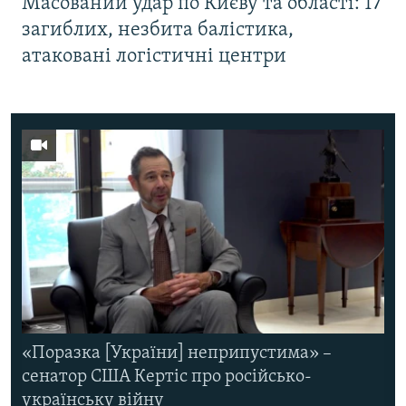
Масований удар по Києву та області: 17
загиблих, незбита балістика,
атаковані логістичні центри
«Поразка [України] неприпустима» –
сенатор США Кертіс про російсько-
українську війну