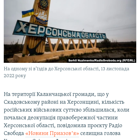
МУЛЬТИМЕДІА
ФОТО
СПЕЦПРОЄКТИ
ПОДКАСТИ
КРИМ РЕАЛІЇ
РУС
На одному зі в’їздів до Херсонської області, 13 листопада
УКР
2022 року
КТАТ
На території Каланчацької громади, що у
Скадовському районі на Херсонщині, кількість
ДОЛУЧАЙСЯ!
російських військових суттєво збільшилася, коли
почалася деокупація правобережної частини
Херсонської області, повідомила проєкту Радіо
Свобода
«Новини Приазовʼя»
селищна голова