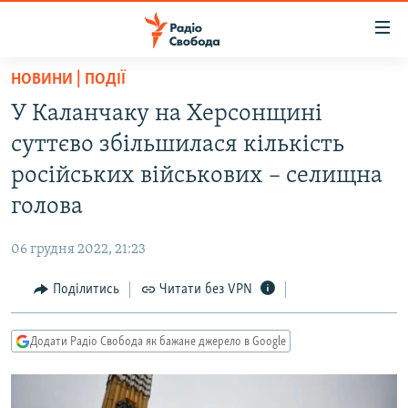
Доступність
посилання
Перейти
НОВИНИ | ПОДІЇ
до
РАДІО СВОБОДА – 70 РОКІВ
У Каланчаку на Херсонщині
основного
ВСЕ ЗА ДОБУ
матеріалу
суттєво збільшилася кількість
СТАТТІ
Перейти
російських військових – селищна
до
ВІЙНА
ПОЛІТИКА
голова
основної
РОСІЙСЬКА «ФІЛЬТРАЦІЯ»
ЕКОНОМІКА
навігації
06 грудня 2022, 21:23
Перейти
ДОНБАС.РЕАЛІЇ
СУСПІЛЬСТВО
до
Поділитись
Читати без VPN
КРИМ.РЕАЛІЇ
КУЛЬТУРА
пошуку
ТИ ЯК?
СПОРТ
Додати Радіо Свобода як бажане джерело в Google
СХЕМИ
УКРАЇНА
КИТАЙ.ВИКЛИКИ
СВІТ