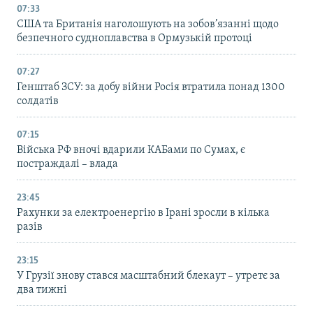
07:33
США та Британія наголошують на зобов’язанні щодо
безпечного судноплавства в Ормузькій протоці
07:27
Генштаб ЗСУ: за добу війни Росія втратила понад 1300
солдатів
07:15
Війська РФ вночі вдарили КАБами по Сумах, є
постраждалі – влада
23:45
Рахунки за електроенергію в Ірані зросли в кілька
разів
23:15
У Грузії знову стався масштабний блекаут – утретє за
два тижні