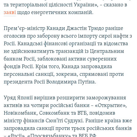
та територіальної цілісності України», – сказано в
заяві
щодо енергетичних компаній.
Усі сайти RFE/RL
Премʼєр-міністр Канади Джастін Трюдо раніше
оголосив про заборону всього імпорту сирої нафти з
Росії. Канадські фінансові організації та відомства
не здійснюватимуть транзакцій із Центральним
банком Росії, заблоковані активи суверенних
фондів Росії. Крім того, Канада запровадила
персональні санкції, зокрема, спрямовані проти
президента Росії Володимира Путіна.
Уряд Японії вирішив розширити заморожування
активів на чотири російські банки – «Открытие»,
Новікомбанк, Совкомбанк та ВТБ, повідомив
міністр фінансів Сюн'їті Судзукі. Раніше країна вже
запровадила санкції проти трьох російських банків
– «Росії», «Просвязьбанку» та ВЕБ.РФ.