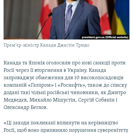
КИТАЙ.ВИКЛИКИ
МУЛЬТИМЕДІА
ФОТО
СПЕЦПРОЄКТИ
Премʼєр-міністр Канади Джастін Трюдо
ПОДКАСТИ
Канада та Японія оголосили про нові санкції проти
КРИМ РЕАЛІЇ
Росії через її вторгнення в Україну. Канада
РУС
запроваджує обмеження для 10 високопосадовців
УКР
компаній «Газпром» і «Роснєфть», також до списку
додані такі чільні російські чиновники, як Дмитро
КТАТ
Медведєв, Михайло Мішустін, Сергій Собянін і
Олександр Беглов.
ДОЛУЧАЙСЯ!
«Ці заходи покликані вплинути на керівництво
Росії, щоб воно припинило порушення суверенітету