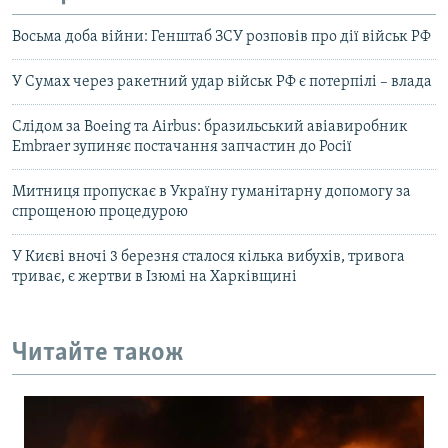
Восьма доба війни: Генштаб ЗСУ розповів про дії військ РФ
У Сумах через ракетний удар військ РФ є потерпілі – влада
Слідом за Boeing та Airbus: бразильський авіавиробник
Embraer зупиняє постачання запчастин до Росії
Митниця пропускає в Україну гуманітарну допомогу за
спрощеною процедурою
У Києві вночі 3 березня сталося кілька вибухів, тривога
триває, є жертви в Ізюмі на Харківщині
Читайте також