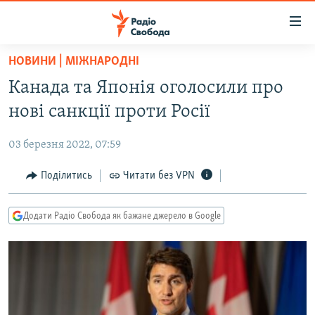
Доступність
посилання
Перейти
НОВИНИ | МІЖНАРОДНІ
до
РАДІО СВОБОДА – 70 РОКІВ
Канада та Японія оголосили про
основного
ВСЕ ЗА ДОБУ
матеріалу
нові санкції проти Росії
СТАТТІ
Перейти
до
03 березня 2022, 07:59
ВІЙНА
ПОЛІТИКА
основної
РОСІЙСЬКА «ФІЛЬТРАЦІЯ»
Поділитись
Читати без VPN
ЕКОНОМІКА
навігації
Перейти
ДОНБАС.РЕАЛІЇ
СУСПІЛЬСТВО
до
Додати Радіо Свобода як бажане джерело в Google
КРИМ.РЕАЛІЇ
КУЛЬТУРА
пошуку
ТИ ЯК?
СПОРТ
СХЕМИ
УКРАЇНА
ПРИАЗОВ’Я
СВІТ