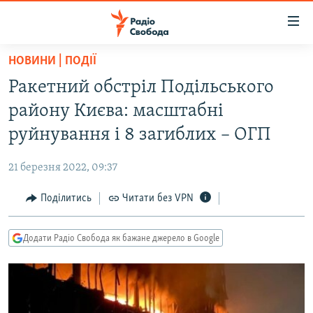
Доступність
посилання
Перейти
НОВИНИ | ПОДІЇ
до
РАДІО СВОБОДА – 70 РОКІВ
Ракетний обстріл Подільського
основного
ВСЕ ЗА ДОБУ
матеріалу
району Києва: масштабні
СТАТТІ
Перейти
руйнування і 8 загиблих – ОГП
до
ВІЙНА
ПОЛІТИКА
основної
21 березня 2022, 09:37
РОСІЙСЬКА «ФІЛЬТРАЦІЯ»
ЕКОНОМІКА
навігації
Перейти
Поділитись
Читати без VPN
ДОНБАС.РЕАЛІЇ
СУСПІЛЬСТВО
до
КРИМ.РЕАЛІЇ
КУЛЬТУРА
пошуку
Додати Радіо Свобода як бажане джерело в Google
ТИ ЯК?
СПОРТ
СХЕМИ
УКРАЇНА
КИТАЙ.ВИКЛИКИ
СВІТ