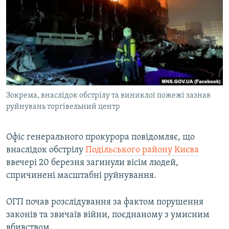
МУЛЬТИМЕДІА
ФОТО
СПЕЦПРОЄКТИ
ПОДКАСТИ
КРИМ РЕАЛІЇ
Зокрема, внаслідок обстрілу та виниклої пожежі зазнав
РУС
руйнувань торгівельний центр
УКР
Офіс генерального прокурора повідомляє, що
КТАТ
внаслідок обстрілу
Подільського району Києва
ввечері 20 березня загинули вісім людей,
ДОЛУЧАЙСЯ!
спричинені масштабні руйнування.
ОГП почав розслідування за фактом порушення
законів та звичаїв війни, поєднаному з умисним
вбивством.