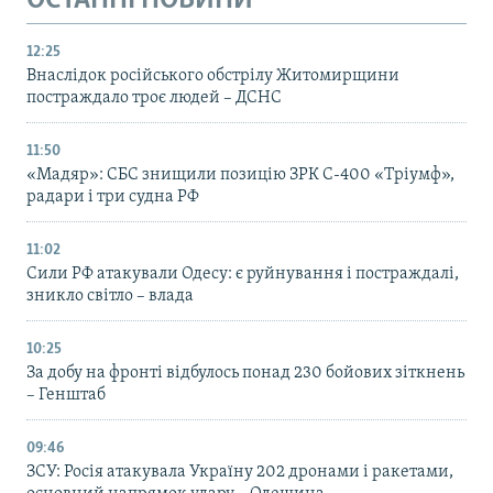
ОСТАННІ НОВИНИ
12:25
Внаслідок російського обстрілу Житомирщини
постраждало троє людей – ДСНС
11:50
«Мадяр»: СБС знищили позицію ЗРК С-400 «Тріумф»,
радари і три судна РФ
11:02
Сили РФ атакували Одесу: є руйнування і постраждалі,
зникло світло – влада
10:25
За добу на фронті відбулось понад 230 бойових зіткнень
– Генштаб
09:46
ЗСУ: Росія атакувала Україну 202 дронами і ракетами,