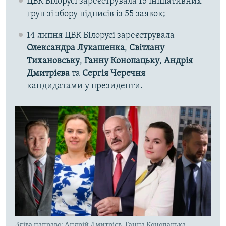
ЦВК Білорусі зареєструвала 15 ініціативних
груп зі збору підписів із 55 заявок;
14 липня ЦВК Білорусі зареєструвала
Олександра Лукашенка
,
Світлану
Тихановську
,
Ганну Конопацьку
,
Андрія
Дмитрієва
та
Сергія Черечня
кандидатами у президенти.
Зліва направо: Андрій Дмитрієв, Ганна Конопацька,