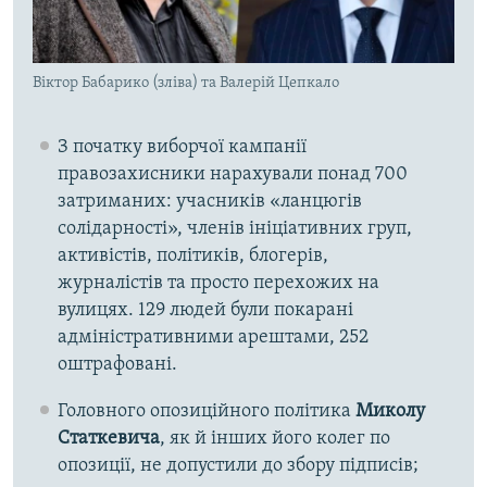
Віктор Бабарико (зліва) та Валерій Цепкало
З початку виборчої кампанії
правозахисники нарахували понад 700
затриманих: учасників «ланцюгів
солідарності», членів ініціативних груп,
активістів, політиків, блогерів,
журналістів та просто перехожих на
вулицях. 129 людей були покарані
адміністративними арештами, 252
оштрафовані.
Головного опозиційного політика
Миколу
Статкевича
, як й інших його колег по
опозиції, не допустили до збору підписів;