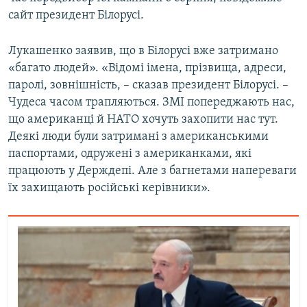
Усі сайти RFE/RL
сайт президент Білорусі.
Лукашенко заявив, що в Білорусі вже затримано
«багато людей». «Відомі імена, прізвища, адреси,
паролі, зовнішність, – сказав президент Білорусі. –
Чудеса часом трапляються. ЗМІ попереджають нас,
що американці й НАТО хочуть захопити нас тут.
Деякі люди були затримані з американськими
паспортами, одружені з американками, які
працюють у Держдепі. Але з багнетами напереваги
їх захищають російські керівники».