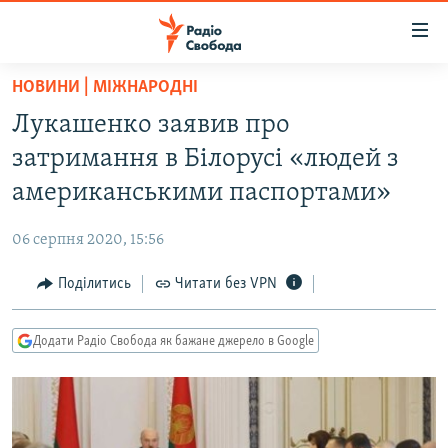
Доступність
посилання
Перейти
НОВИНИ | МІЖНАРОДНІ
до
РАДІО СВОБОДА – 70 РОКІВ
Лукашенко заявив про
основного
ВСЕ ЗА ДОБУ
матеріалу
затримання в Білорусі «людей з
СТАТТІ
Перейти
американськими паспортами»
до
ВІЙНА
ПОЛІТИКА
основної
06 серпня 2020, 15:56
РОСІЙСЬКА «ФІЛЬТРАЦІЯ»
ЕКОНОМІКА
навігації
Перейти
Поділитись
Читати без VPN
ДОНБАС.РЕАЛІЇ
СУСПІЛЬСТВО
до
КРИМ.РЕАЛІЇ
КУЛЬТУРА
пошуку
Додати Радіо Свобода як бажане джерело в Google
ТИ ЯК?
СПОРТ
СХЕМИ
УКРАЇНА
КИТАЙ.ВИКЛИКИ
СВІТ