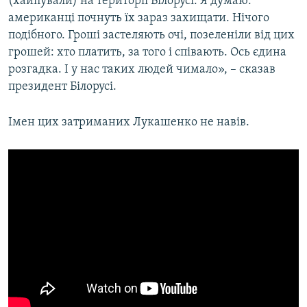
(хайпували) на території Білорусі. Я думаю:
американці почнуть їх зараз захищати. Нічого
подібного. Гроші застеляють очі, позеленіли від цих
грошей: хто платить, за того і співають. Ось єдина
розгадка. І у нас таких людей чимало», – сказав
президент Білорусі.
Імен цих затриманих Лукашенко не навів.