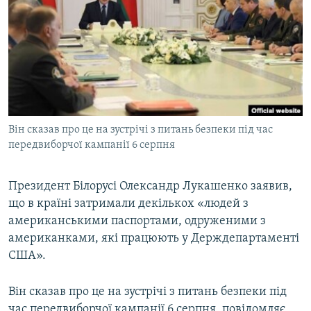
МУЛЬТИМЕДІА
ФОТО
СПЕЦПРОЄКТИ
ПОДКАСТИ
КРИМ РЕАЛІЇ
Він сказав про це на зустрічі з питань безпеки під час
РУС
передвиборчої кампанії 6 серпня
УКР
Президент Білорусі Олександр Лукашенко заявив,
КТАТ
що в країні затримали декількох «людей з
американськими паспортами, одруженими з
ДОЛУЧАЙСЯ!
американками, які працюють у Держдепартаменті
США».
Він сказав про це на зустрічі з питань безпеки під
час передвиборчої кампанії 6 серпня, повідомляє